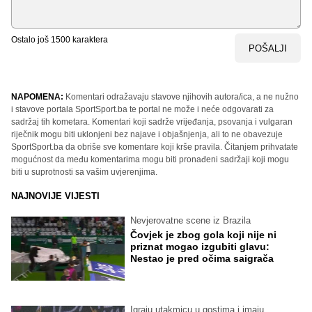
Ostalo još
1500
karaktera
POŠALJI
NAPOMENA:
Komentari odražavaju stavove njihovih autora/ica, a ne nužno
i stavove portala SportSport.ba te portal ne može i neće odgovarati za
sadržaj tih kometara. Komentari koji sadrže vrijeđanja, psovanja i vulgaran
riječnik mogu biti uklonjeni bez najave i objašnjenja, ali to ne obavezuje
SportSport.ba da obriše sve komentare koji krše pravila. Čitanjem prihvatate
mogućnost da među komentarima mogu biti pronađeni sadržaji koji mogu
biti u suprotnosti sa vašim uvjerenjima.
NAJNOVIJE VIJESTI
Nevjerovatne scene iz Brazila
Čovjek je zbog gola koji nije ni
priznat mogao izgubiti glavu:
Nestao je pred očima saigrača
Igraju utakmicu u gostima i imaju