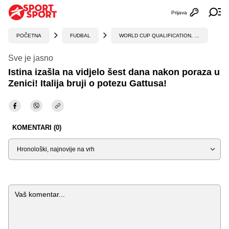
Prijava
Otvori profi
Ot
POČETNA
FUDBAL
WORLD CUP QUALIFICATION, UEFA
Sve je jasno
Istina izašla na vidjelo šest dana nakon poraza u
Zenici! Italija bruji o potezu Gattusa!
KOMENTARI (0)
Sortiraj
Komentar