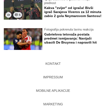
prednost
Kakva "zvijer" od igrača! Bivši
igrač Sarajeva Viveros za 12 minuta
6
zabio 2 gola Neymarovom Santosu!
Fotografija pokrenula lavinu reakcija
Gabrielova tetovaža postala
predmet ismijavanja: Navijači
ubacili De Bruynea i napravili hit
KONTAKT
IMPRESSUM
MOBILNE APLIKACIJE
MARKETING