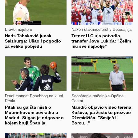
Bravo majstore
Nakon utakmice protiv Botosanija
Haris Tabaković junak
Trener U.Cluja potvrdio
Salzburga: Ušao i pogodio
transfer Jove Lukića: "Želim
za veliku pobjedu
mu sve najbolje"
Drugi mandat Posebnog na klupi
Saopštenje načelnika Općine
Reala
Centar
Pitali su ga šta misli o
Mandić objavio video terena
Mourinhovom povratku u
Koševa, pa žestoko prozvao
Madrid: Stigao je odgovor o
Džemidžića: "Smiješ li
kojem bruji Španija
Borcu..."