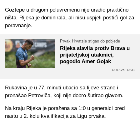
Goztepe u drugom poluvremenu nije uradio praktično
ništa. Rijeka je dominirala, ali nisu uspjeli postići gol za
poravnanje.
Prvak Hrvatsje stigao do pobjede
Rijeka slavila protiv Brava u
prijateljskoj utakmici,
pogodio Amer Gojak
13.07.25. 13:31
Rukavina je u 77. minuti ubacio sa lijeve strane i
pronašao Petroviča, koji nije dobro šutirao glavom.
Na kraju Rijeka je poražena sa 1:0 u generalci pred
nastu u 2. kolu kvalifikacija za Ligu prvaka.