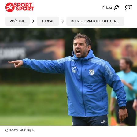
Prijava
Otvori profi
Ot
POČETNA
FUDBAL
KLUPSKE PRIJATELJSKE UTAKMICE
FOTO: HNK Rijeka