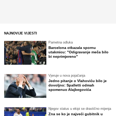
NAJNOVIJE VIJESTI
Pametna odluka
Barcelona otkazala spornu
utakmicu: "Odigravanje meča bilo
bi neprimjereno"
Vjeruje u nova pojačanja
Jedno pitanje o Vlahoviću bilo je
dovoljno: Spalletti odmah
spomenuo Alajbegovića
Njegov status u ekipi se drastično mijenja
Zna se ko je najveći gubitnik u