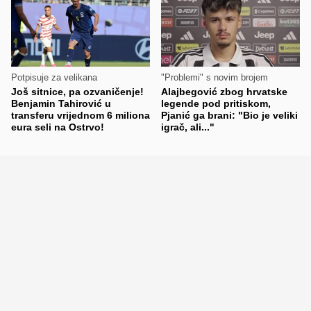
Potpisuje za velikana
"Problemi" s novim brojem
Još sitnice, pa ozvaničenje!
Alajbegović zbog hrvatske
Benjamin Tahirović u
legende pod pritiskom,
transferu vrijednom 6 miliona
Pjanić ga brani: "Bio je veliki
eura seli na Ostrvo!
igrač, ali..."