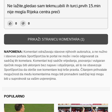
Ne lažite,gledao sam tekmu,ubili ih turci,prvih 15.min
nije mogla Rijeka centra preći
0
0
PRIKAŽI STRANICU KOMENTARA (1)
NAPOMENA:
Komentari odražavaju stavove njihovih autora/ica, a ne nužno
i stavove portala SportSport.ba te portal ne može i neće odgovarati za
sadržaj tih kometara. Komentari koji sadrže vrijeđanja, psovanja i vulgaran
riječnik mogu biti uklonjeni bez najave i objašnjenja, ali to ne obavezuje
SportSport.ba da obriše sve komentare koji krše pravila. Čitanjem prihvatate
mogućnost da među komentarima mogu biti pronađeni sadržaji koji mogu
biti u suprotnosti sa vašim uvjerenjima.
POPULARNO