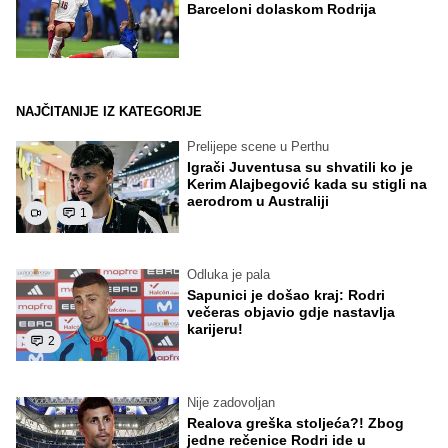
Barceloni dolaskom Rodrija
NAJČITANIJE IZ KATEGORIJE
Prelijepe scene u Perthu
Igrači Juventusa su shvatili ko je
Kerim Alajbegović kada su stigli na
aerodrom u Australiji
1
Odluka je pala
Sapunici je došao kraj: Rodri
večeras objavio gdje nastavlja
karijeru!
2
Nije zadovoljan
Realova greška stoljeća?! Zbog
jedne rečenice Rodri ide u