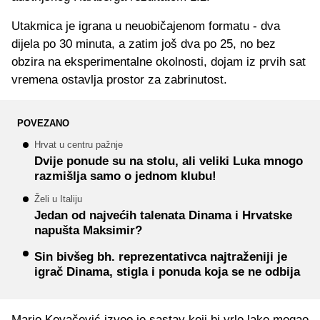
Utakmica je igrana u neuobičajenom formatu - dva
dijela po 30 minuta, a zatim još dva po 25, no bez
obzira na eksperimentalne okolnosti, dojam iz prvih sat
vremena ostavlja prostor za zabrinutost.
POVEZANO
Hrvat u centru pažnje
Dvije ponude su na stolu, ali veliki Luka mnogo
razmišlja samo o jednom klubu!
Želi u Italiju
Jedan od najvećih talenata Dinama i Hrvatske
napušta Maksimir?
Sin bivšeg bh. reprezentativca najtraženiji je
igrač Dinama, stigla i ponuda koja se ne odbija
Mario Kovačević izveo je sastav koji bi vrlo lako mogao