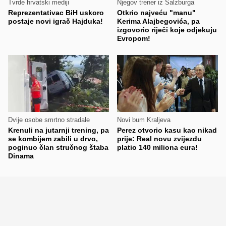
Tvrde hrvatski mediji
Njegov trener iz Salzburga
Reprezentativac BiH uskoro
Otkrio najveću "manu"
postaje novi igrač Hajduka!
Kerima Alajbegovića, pa
izgovorio riječi koje odjekuju
Evropom!
Dvije osobe smrtno stradale
Novi bum Kraljeva
Krenuli na jutarnji trening, pa
Perez otvorio kasu kao nikad
se kombijem zabili u drvo,
prije: Real novu zvijezdu
poginuo član stručnog štaba
platio 140 miliona eura!
Dinama