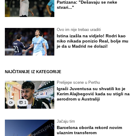
Partizana: "Dešavaju se neke
stvari..."
Ovo im nije trebao uraditi
Istina izašla na vidjelo! Rodri kao
niko nikada ponizio Real, bolje mu
je da u Madrid ne dolazi!
NAJČITANIJE IZ KATEGORIJE
Prelijepe scene u Perthu
Igrači Juventusa su shvatili ko je
Kerim Alajbegović kada su stigli na
aerodrom u Australiji
1
Jačaju tim
Barcelona oborila rekord novim
ulaznim transferom