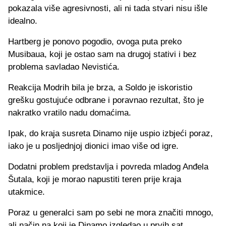
pokazala više agresivnosti, ali ni tada stvari nisu išle
idealno.
Hartberg je ponovo pogodio, ovoga puta preko
Musibaua, koji je ostao sam na drugoj stativi i bez
problema savladao Nevistića.
Reakcija Modrih bila je brza, a Soldo je iskoristio
grešku gostujuće odbrane i poravnao rezultat, što je
nakratko vratilo nadu domaćima.
Ipak, do kraja susreta Dinamo nije uspio izbjeći poraz,
iako je u posljednjoj dionici imao više od igre.
Dodatni problem predstavlja i povreda mladog Anđela
Šutala, koji je morao napustiti teren prije kraja
utakmice.
Poraz u generalci sam po sebi ne mora značiti mnogo,
ali način na koji je Dinamo izgledao u prvih sat