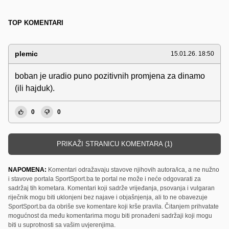
TOP KOMENTARI
plemic
15.01.26. 18:50
boban je uradio puno pozitivnih promjena za dinamo
(ili hajduk).
0
0
PRIKAŽI STRANICU KOMENTARA (1)
NAPOMENA:
Komentari odražavaju stavove njihovih autora/ica, a ne nužno
i stavove portala SportSport.ba te portal ne može i neće odgovarati za
sadržaj tih kometara. Komentari koji sadrže vrijeđanja, psovanja i vulgaran
riječnik mogu biti uklonjeni bez najave i objašnjenja, ali to ne obavezuje
SportSport.ba da obriše sve komentare koji krše pravila. Čitanjem prihvatate
mogućnost da među komentarima mogu biti pronađeni sadržaji koji mogu
biti u suprotnosti sa vašim uvjerenjima.