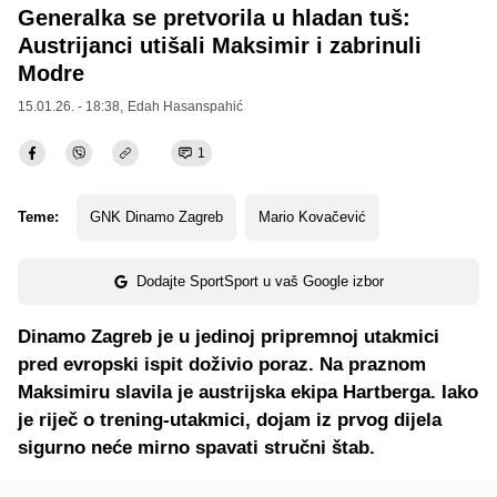
Generalka se pretvorila u hladan tuš:
Austrijanci utišali Maksimir i zabrinuli
Modre
15.01.26. - 18:38,
Edah Hasanspahić
1
Teme:
GNK Dinamo Zagreb
Mario Kovačević
Dodajte SportSport u vaš Google izbor
Dinamo Zagreb je u jedinoj pripremnoj utakmici
pred evropski ispit doživio poraz. Na praznom
Maksimiru slavila je austrijska ekipa Hartberga. Iako
je riječ o trening-utakmici, dojam iz prvog dijela
sigurno neće mirno spavati stručni štab.