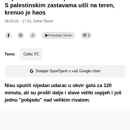
S palestinskim zastavama ušli na teren,
krenuo je haos
08.03.26. - 17:31,
Edmir Škorić
3
Poslušajte
članak
Teme:
Celtic FC
Dodajte SportSport u vaš Google izbor
Nisu uputili nijedan udarac u okvir gola za 120
minuta, ali su prošli dalje i slave veliki uspjeh i još
jednu "pobjedu" nad velikim rivalom.