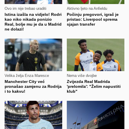
Ovo im nije trebao uraditi
Aktivno ljeto na Anfieldu
Istina izašla na vidjelo! Rodri
Počinju pregovori, igrač je
kao niko nikada ponizio
pristao: Liverpool sprema
Real, bolje mu je da u Madrid
sjajan transfer
ne dolazi!
Velika želja Enza Maresce
Nema više dvojbe
Manchester City već
Zvijezda Real Madrida
pronašao zamjenu za Rodrija
'prelomila': "Želim napustiti
i to kakvu!
klub"