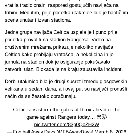
vratila tradicionalni raspored gostujućih navijača na
tribini. Međutim, prije početka utakmice bilo je haotičnih
scena unutar i izvan stadiona.
Jedna grupa navijača Celtica uspjela je i puno prije
početka provaliti na stadion Rangersa. Video na
društvenim mrežama prikazuje nekoliko navijača
Celtica kako probijaju vratašca, a nekolicina ih je
jurnula na stadion dok je osiguranje pokušavalo
zatvoriti ulaz. Blokada je na kraju zaustavila incident.
Derbi utakmica bila je drugi susret između glasgowskih
velikana u sedam dana, ali ovaj put su navijači pronašli
način da se žestoko obračunaju.
Celtic fans storm the gates at Ibrox ahead of the
game against Rangers today… 😳🤯
pic.twitter.com/83p0QbZH2W
March 8, 2026
— Football Away Days (@FBAwayDays)