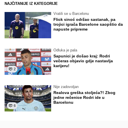
NAJČITANIJE IZ KATEGORIJE
Vratili se u Barcelonu
Flick sinoć održao sastanak, pa
trojici igrača Barcelone saopštio da
napuste pripreme
Odluka je pala
Sapunici je došao kraj: Rodri
večeras objavio gdje nastavlja
karijeru!
2
Nije zadovoljan
Realova greška stoljeća?! Zbog
jedne rečenice Rodri ide u
Barcelonu
6