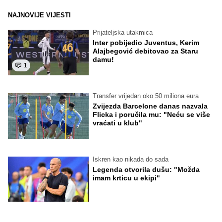
NAJNOVIJE VIJESTI
Prijateljska utakmica
Inter pobijedio Juventus, Kerim
Alajbegović debitovao za Staru
damu!
1
Transfer vrijedan oko 50 miliona eura
Zvijezda Barcelone danas nazvala
Flicka i poručila mu: "Neću se više
vraćati u klub"
Iskren kao nikada do sada
Legenda otvorila dušu: "Možda
imam krticu u ekipi"