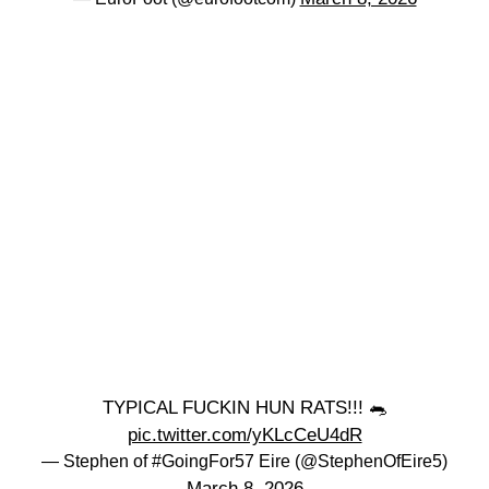
TYPICAL FUCKIN HUN RATS!!! 🐀
pic.twitter.com/yKLcCeU4dR
— Stephen of #GoingFor57 Eire (@StephenOfEire5)
March 8, 2026