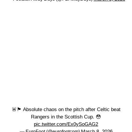
🚨🏴󠁧󠁢󠁳󠁣󠁴󠁿 Absolute chaos on the pitch after Celtic beat
Rangers in the Scottish Cup. 😳
pic.twitter.com/Ex0ySoGAG2
March 8, 2026
— EuroFoot (@eurofootcom)