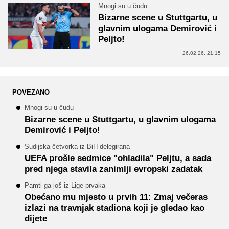
Mnogi su u čudu
Bizarne scene u Stuttgartu, u
glavnim ulogama Demirović i
Peljto!
26.02.26. 21:15
POVEZANO
Mnogi su u čudu
Bizarne scene u Stuttgartu, u glavnim ulogama
Demirović i Peljto!
Sudijska četvorka iz BiH delegirana
UEFA prošle sedmice "ohladila" Peljtu, a sada
pred njega stavila zanimlji evropski zadatak
Pamti ga još iz Lige prvaka
Obećano mu mjesto u prvih 11: Zmaj večeras
izlazi na travnjak stadiona koji je gledao kao
dijete