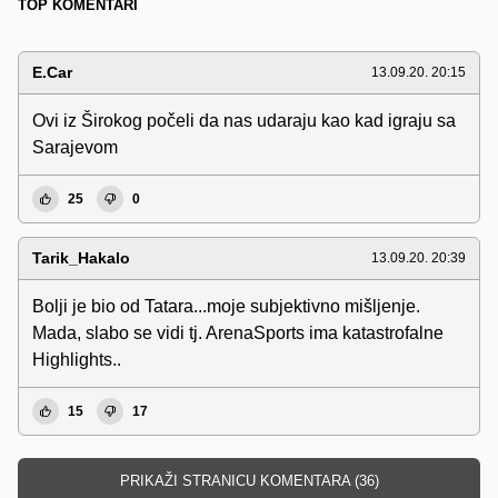
TOP KOMENTARI
E.Car
13.09.20. 20:15
Ovi iz Širokog počeli da nas udaraju kao kad igraju sa
Sarajevom
25
0
Tarik_Hakalo
13.09.20. 20:39
Bolji je bio od Tatara...moje subjektivno mišljenje.
Mada, slabo se vidi tj. ArenaSports ima katastrofalne
Highlights..
15
17
PRIKAŽI STRANICU KOMENTARA (36)