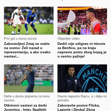
Prvi gol u novoj sezoni
Objavljen video
Zaboravljeni Zmaj se vratio
Dedić nije odigrao ni minute
na scenu: Želi nazad u
za Benficu, pa na kraju
reprezentaciju, a ako ovako
napravio potez zbog kojeg je
nastavi...
u centru pažnje!
Derbi u okviru priprema za novu
Davno napustio Barcu, a i dalje im
sezonu
pomaže
Otkriveni sastavi za derbi
Zaboravite pozive Flicka,
Juventus - Inter, Spalletti
Laporte i Decka! Zbog