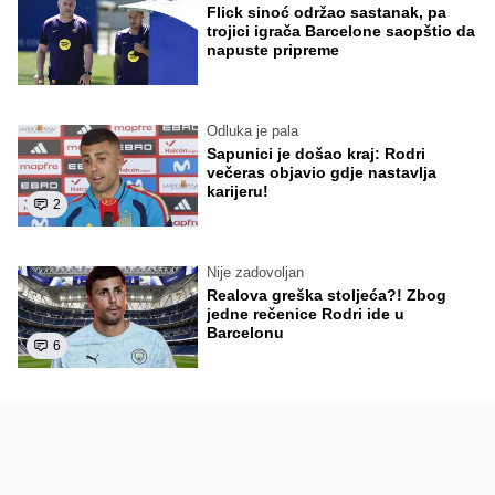
Flick sinoć održao sastanak, pa
trojici igrača Barcelone saopštio da
napuste pripreme
Odluka je pala
Sapunici je došao kraj: Rodri
večeras objavio gdje nastavlja
karijeru!
2
Nije zadovoljan
Realova greška stoljeća?! Zbog
jedne rečenice Rodri ide u
Barcelonu
6