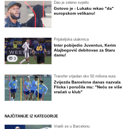
Dao je zeleno svjetlo
Gotovo je - Lukaku rekao "da"
europskom velikanu!
Prijateljska utakmica
Inter pobijedio Juventus, Kerim
Alajbegović debitovao za Staru
damu!
3
Transfer vrijedan oko 50 miliona eura
Zvijezda Barcelone danas nazvala
Flicka i poručila mu: "Neću se više
vraćati u klub"
NAJČITANIJE IZ KATEGORIJE
Vratili se u Barcelonu