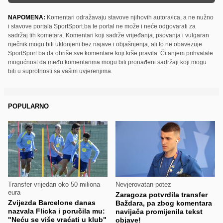
NAPOMENA:
Komentari odražavaju stavove njihovih autora/ica, a ne nužno
i stavove portala SportSport.ba te portal ne može i neće odgovarati za
sadržaj tih kometara. Komentari koji sadrže vrijeđanja, psovanja i vulgaran
riječnik mogu biti uklonjeni bez najave i objašnjenja, ali to ne obavezuje
SportSport.ba da obriše sve komentare koji krše pravila. Čitanjem prihvatate
mogućnost da među komentarima mogu biti pronađeni sadržaji koji mogu
biti u suprotnosti sa vašim uvjerenjima.
POPULARNO
Transfer vrijedan oko 50 miliona
Nevjerovatan potez
eura
Zaragoza potvrdila transfer
Zvijezda Barcelone danas
Baždara, pa zbog komentara
nazvala Flicka i poručila mu:
navijača promijenila tekst
"Neću se više vraćati u klub"
objave!