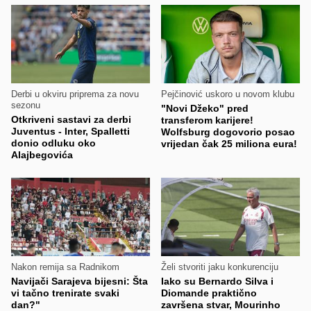
Derbi u okviru priprema za novu
Pejčinović uskoro u novom klubu
sezonu
"Novi Džeko" pred
Otkriveni sastavi za derbi
transferom karijere!
Juventus - Inter, Spalletti
Wolfsburg dogovorio posao
donio odluku oko
vrijedan čak 25 miliona eura!
Alajbegovića
Nakon remija sa Radnikom
Želi stvoriti jaku konkurenciju
Navijači Sarajeva bijesni: Šta
Iako su Bernardo Silva i
vi tačno trenirate svaki
Diomande praktično
dan?"
završena stvar, Mourinho