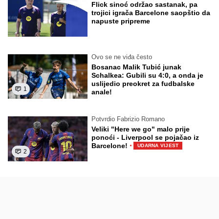
Flick sinoć održao sastanak, pa
trojici igrača Barcelone saopštio da
napuste pripreme
Ovo se ne viđa često
Bosanac Malik Tubić junak
Schalkea: Gubili su 4:0, a onda je
uslijedio preokret za fudbalske
1
anale!
Potvrdio Fabrizio Romano
Veliki "Here we go" malo prije
ponoći - Liverpool se pojačao iz
·
Barcelone!
UDARNA VIJEST
2