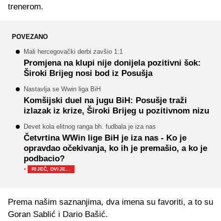
trenerom.
POVEZANO
Mali hercegovački derbi zavšio 1:1
Promjena na klupi nije donijela pozitivni šok:
Široki Brijeg nosi bod iz Posušja
Nastavlja se Wwin liga BiH
Komšijski duel na jugu BiH: Posušje traži
izlazak iz krize, Široki Brijeg u pozitivnom nizu
Devet kola elitnog ranga bh. fudbala je iza nas
Četvrtina WWin lige BiH je iza nas - Ko je
opravdao očekivanja, ko ih je premašio, a ko je
podbacio?
·
RIJEČ, DVIJE...
Prema našim saznanjima, dva imena su favoriti, a to su
Goran Sablić i Dario Bašić.