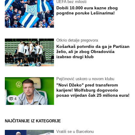
UEFA bez milosti
Dobili 10.000 eura kazne zbog
pogrdne poruke Lešinarima!
Otkrio detalje pregovora
Košarkaš potvrdio da ga je Partizan
želio, ali je zbog Obradovića
izabrao drugi klub
Pejčinović uskoro u novom klubu
"Novi Džeko" pred transferom
karijere! Wolfsburg dogovorio
posao vrijedan čak 25 miliona eura!
4
NAJČITANIJE IZ KATEGORIJE
Vratili se u Barcelonu