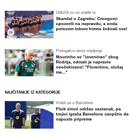
Odlučili su se uraditi to
Skandal u Zagrebu: Crnogorci
upozorili na nepravdu, a onda
potezom tokom himne šokirali sve!
Portugalca nema strpljenja
Mourinho se "iznervirao" zbog
Rodrija, odmah je napravio
neočekivano! "Florentino, slušaj
me..."
NAJČITANIJE IZ KATEGORIJE
Vratili se u Barcelonu
Flick sinoć održao sastanak, pa
trojici igrača Barcelone saopštio da
napuste pripreme