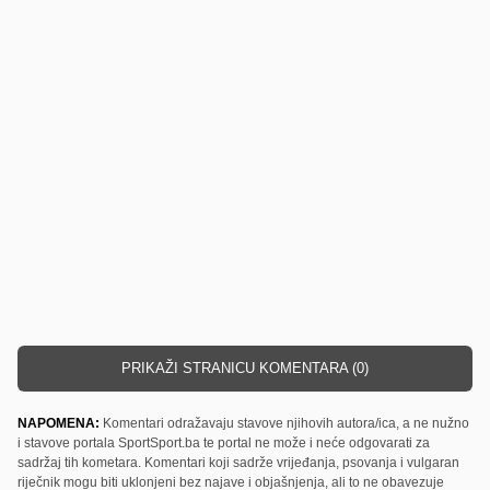
PRIKAŽI STRANICU KOMENTARA (0)
NAPOMENA:
Komentari odražavaju stavove njihovih autora/ica, a ne nužno
i stavove portala SportSport.ba te portal ne može i neće odgovarati za
sadržaj tih kometara. Komentari koji sadrže vrijeđanja, psovanja i vulgaran
riječnik mogu biti uklonjeni bez najave i objašnjenja, ali to ne obavezuje