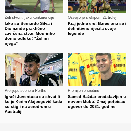
Želi stvoriti jaku konkurenciju
Osvojio je s ekipom 21 trofej
Iako su Bernardo Silva i
Kraj jedne ere: Barcelona se i
Diomande praktično
definitivno riješila svoje
završena stvar, Mourinho
legende
donio odluku: "Želim i
njega"
Prelijepe scene u Perthu
Promijenio sredinu
Igrači Juventusa su shvatili
Samed Baždar predstavljen u
ko je Kerim Alajbegović kada
novom klubu: Zmaj potpisao
su stigli na aerodrom u
ugovor do 2031. godine
Australiji