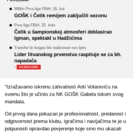
WWin Prva liga FBiH, 26. kol
GOŠK i Čelik remijem zaključili sezonu
Prva liga FBiH, 25. kolo
Čelik u šampionskoj atmosferi deklasirao
Igman, spektakl u Hadžićima
Transfer bi mogao biti realizovan ovo ljeto
Lider litvanskog prvenstva raspituje se za bh.
napadača
·
SAZNAJEMO
"Izražavamo iskrenu zahvalnost Anti Volareviću na
svemu što je učinio za NK GOŠK Gabela tokom svog
mandata.
Od prvog dana pokazao je profesionalnost, predanost i
odgovornost prema klubu, igračima i navijačima te je u
potpunosti opravdao povjerenje koje smo mu ukazali