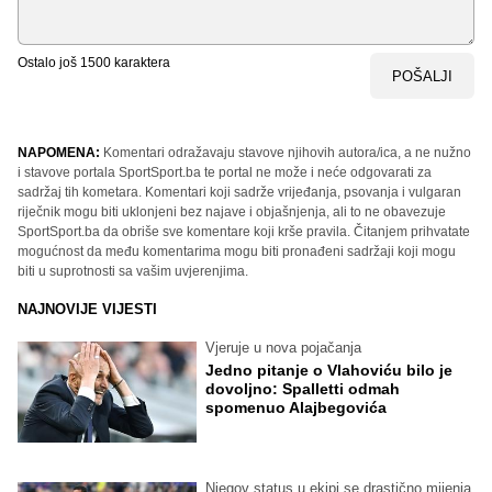
Ostalo još
1500
karaktera
POŠALJI
NAPOMENA:
Komentari odražavaju stavove njihovih autora/ica, a ne nužno
i stavove portala SportSport.ba te portal ne može i neće odgovarati za
sadržaj tih kometara. Komentari koji sadrže vrijeđanja, psovanja i vulgaran
riječnik mogu biti uklonjeni bez najave i objašnjenja, ali to ne obavezuje
SportSport.ba da obriše sve komentare koji krše pravila. Čitanjem prihvatate
mogućnost da među komentarima mogu biti pronađeni sadržaji koji mogu
biti u suprotnosti sa vašim uvjerenjima.
NAJNOVIJE VIJESTI
Vjeruje u nova pojačanja
Jedno pitanje o Vlahoviću bilo je
dovoljno: Spalletti odmah
spomenuo Alajbegovića
Njegov status u ekipi se drastično mijenja