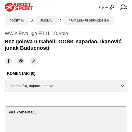
Prijava
Otvori profi
Ot
POČETNA
FUDBAL
PRVA LIGA FEDERACIJE BIH
WWin Prva liga FBiH, 18. kolo
Bez golova u Gabeli: GOŠK napadao, Ikanović
junak Budućnosti
KOMENTARI (0)
Sortiraj
Komentar