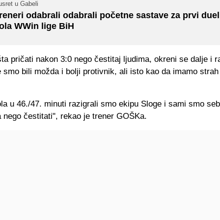
sret u Gabeli
reneri odabrali odabrali početne sastave za prvi duel
ola WWin lige BiH
 pričati nakon 3:0 nego čestitaj ljudima, okreni se dalje i r
 smo bili možda i bolji protivnik, ali isto kao da imamo strah
la u 46./47. minuti razigrali smo ekipu Sloge i sami smo sebe
nego čestitati", rekao je trener GOŠKa.