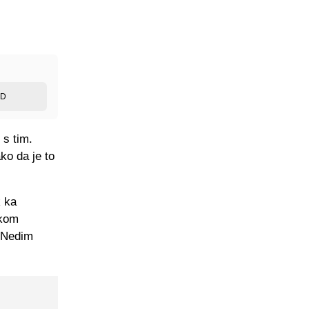
ED
 s tim.
ko da je to
k ka
ekom
e Nedim