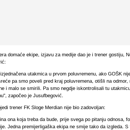
ra domaće ekipe, izjavu za medije dao je i trener gostiju, 
ić:
 izjednačena utakmica u prvom poluvremenu, ako GOŠK nije b
reće pa smo poveli pred kraj poluvremena, otišli na odmor, 
e i malo se smirili. Pa smo negdje iskontrolisali tu utakmi
u", započeo je Jusufbegović.
edi trener FK Sloge Merdian nije bio zadovoljan:
zina ona koja treba da bude, prije svega po pitanju odnosa, f
je. Jedna premijerligaška ekipa ne smije tako da izgleda. S