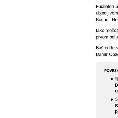
Fudbaleri S
ubjedljivo
Bosne i He
Iako možda
prvom polu
Baš od te 
Damir Oba
POVEZ
S
D
o
Č
S
p