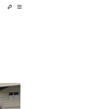
Otvori profil
Otvori meni