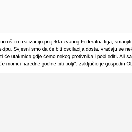
o ušli u realizaciju projekta zvanog Federalna liga, smanjili
ekipu. Svjesni smo da će biti oscilacija dosta, vraćaju se nek
ti će utakmica gdje ćemo nekog protivnika i pobijediti. Ali s
e momci naredne godine biti bolji“, zaključio je gospodin O