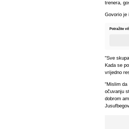
trenera, go
Govorio je 
Potražite v
"Sve skupa
Kada se pog
vrijedno re
"Mislim da
očuvanju s
dobrom ambi
Jusufbegov