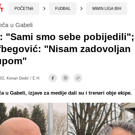
POČETNA
FUDBAL
WWIN LIGA BIH
ča u Gabeli
 "Sami smo sebe pobijedili";
begović: "Nisam zadovoljan
tupom"
:02,
Kenan Dedić / E.H.
 u Gabeli, izjave za medije dali su i treneri obje ekipe.