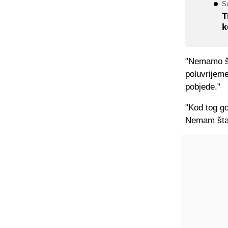
Su
T
k
"Nemamo šta
poluvrijeme
pobjede."
"Kod tog go
Nemam šta 