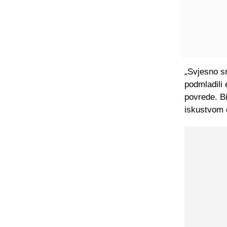
„Svjesno sm
podmladili 
povrede. Bi
iskustvom ć