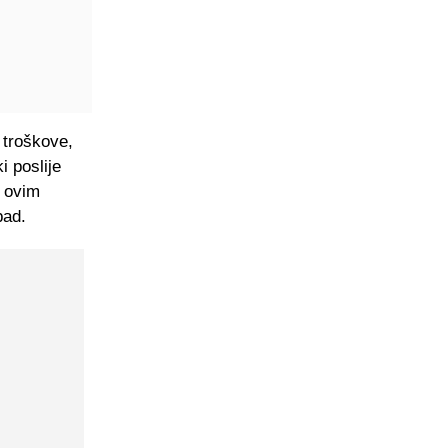
 troškove,
i poslije
a ovim
bad.