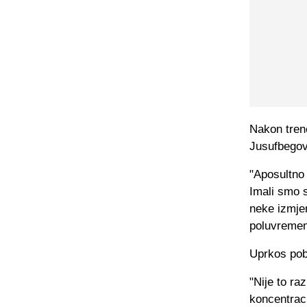
Nakon trene
Jusufbegov
"Aposultno
Imali smo s
neke izmjen
poluvremen
Uprkos pobj
"Nije to ra
koncentraci