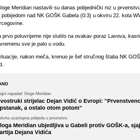
loge Meridian nastavili su danas pobjednički niz u prvenstv
m pobijedom nad NK GOŠK Gabela (0:3) u okviru 22. kola WW
rcegovine.
 prvo poluvrijeme nije slutilo na ovakav poraz Lavova, kas
vremenu sve je palo u vodu.
situacije, nakon meča, krenuo je šef stručnog štaba NK GO
d.
ANO
jajni napadač Sloge Meridian
vostruki strijelac Dejan Vidić o Evropi: "Prvenstveno 
pstanak, a ostalo otom potom"
etvrta uzastopna pobjeda u prvenstvu
loga Meridian ubjedljiva u Gabeli protiv GOŠK-a, sja
artija Dejana Vidića