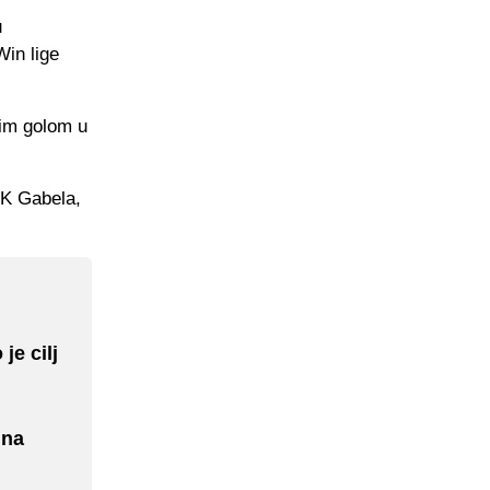
u
in lige
nim golom u
ŠK Gabela,
je cilj
jna