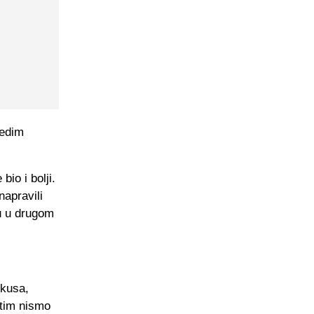
Nedim
io i bolji.
napravili
cu u drugom
okusa,
 tim nismo