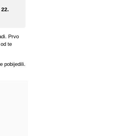
 22.
adi. Prvo
 od te
 pobijedili.