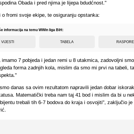
spodina Obada i pred njima je lijepa bdudćnost."
i o fromi svoje ekipe, te osiguranju opstanka:
iše informacija na temu WWin liga BiH:
VIJESTI
TABELA
RASPOR
 imamo 7 pobjeda i jedan remi u 8 utakmica, zadovoljni smo
leda forma zadnjih kola, mislim da smo mi prvi na tabeli, ta
spekta."
 smo danas sa ovim rezultatom napravili jedan dobar iskora
tatusa. Matematički treba nam taj 41 bod i mislim da bi u n
jentu trebali tih 6-7 bodova do kraja i osvojiti", zaključio j
ić.