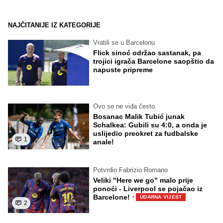
NAJČITANIJE IZ KATEGORIJE
Vratili se u Barcelonu
Flick sinoć održao sastanak, pa
trojici igrača Barcelone saopštio da
napuste pripreme
Ovo se ne viđa često
Bosanac Malik Tubić junak
Schalkea: Gubili su 4:0, a onda je
uslijedio preokret za fudbalske
1
anale!
Potvrdio Fabrizio Romano
Veliki "Here we go" malo prije
ponoći - Liverpool se pojačao iz
·
Barcelone!
UDARNA VIJEST
2