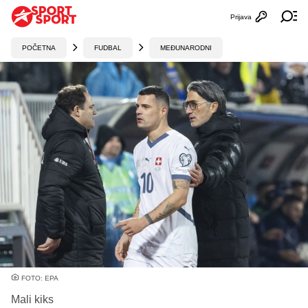
Prijava
Otvori profi
Ot
POČETNA
FUDBAL
MEĐUNARODNI
FOTO: EPA
Mali kiks