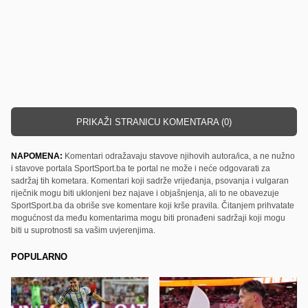
PRIKAŽI STRANICU KOMENTARA (0)
NAPOMENA:
Komentari odražavaju stavove njihovih autora/ica, a ne nužno
i stavove portala SportSport.ba te portal ne može i neće odgovarati za
sadržaj tih kometara. Komentari koji sadrže vrijeđanja, psovanja i vulgaran
riječnik mogu biti uklonjeni bez najave i objašnjenja, ali to ne obavezuje
SportSport.ba da obriše sve komentare koji krše pravila. Čitanjem prihvatate
mogućnost da među komentarima mogu biti pronađeni sadržaji koji mogu
biti u suprotnosti sa vašim uvjerenjima.
POPULARNO