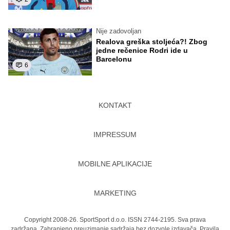
Nije zadovoljan
Realova greška stoljeća?! Zbog
jedne rečenice Rodri ide u
Barcelonu
6
KONTAKT
IMPRESSUM
MOBILNE APLIKACIJE
MARKETING
Copyright 2008-26. SportSport d.o.o. ISSN 2744-2195. Sva prava
zadržana. Zabranjeno preuzimanje sadržaja bez dozvole izdavača.
Pravila