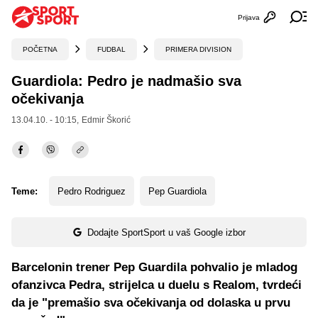
Prijava
Otvori profi
Ot
POČETNA
FUDBAL
PRIMERA DIVISION
Guardiola: Pedro je nadmašio sva
očekivanja
13.04.10. - 10:15,
Edmir Škorić
Teme:
Pedro Rodriguez
Pep Guardiola
Dodajte SportSport u vaš Google izbor
Barcelonin trener Pep Guardila pohvalio je mladog
ofanzivca Pedra, strijelca u duelu s Realom, tvrdeći
da je "premašio sva očekivanja od dolaska u prvu