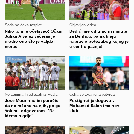
Sada se čeka rasplet
Objavljen video
Niko to nije očekivao: Očajni
Dedić nije odigrao ni minute
Julian Alvarez večeras je
za Benficu, pa na kraju
uradio ono što je valjda i
napravio potez zbog kojeg je
morao
u centru pažnje!
Ne zanima ih odlazak iz Reala
Čeka se zvanična potvrda
Jose Mourinho im poručio
Postignut je dogovor:
da ne računa na njih, pa ga
Mohamed Salah ima novi
šokirali odgovorom: "Ne
klub
idemo nigdje"