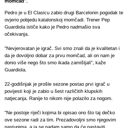
momčad".
Pedro je u El Clasicu zabio drugi Barcelonin pogodak te
ovjerio pobjedu katalonskoj momčadi. Trener Pep
Guardiola ističe kako je Pedro nadmašio sva
očekivanja.
"Nevjerovatan je igrač. Svi smo znali da je kvalitetan i
da je dovoljno dobar za prvu momčad, ali on nam je
donio više nego što smo ikada zamišljali", kaže
Guardiola.
22-godišnjak je prošle sezone postao prvi igrač u
povijesti koji je zabio u šest različitih klupskih
natjecanja. Ranije to nikom nije polazilo za nogom.
"Ne postoje riječi kojima bi opisao ono što taj dečko
ove sezone radi za tim. Prezadovoljni smo njegovim
nastupima, a ja se nadam samo da će nastaviti