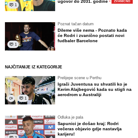
·
ugovor do 2031. godine
ZVANIČNO
1
Poznat tačan datum
Dileme više nema - Poznato kada
će Rodri i zvanično postati novi
fudbaler Barcelone
1
NAJČITANIJE IZ KATEGORIJE
Prelijepe scene u Perthu
Igrači Juventusa su shvatili ko je
Kerim Alajbegović kada su stigli na
aerodrom u Australiji
1
Odluka je pala
Sapunici je došao kraj: Rodri
večeras objavio gdje nastavlja
karijeru!
2