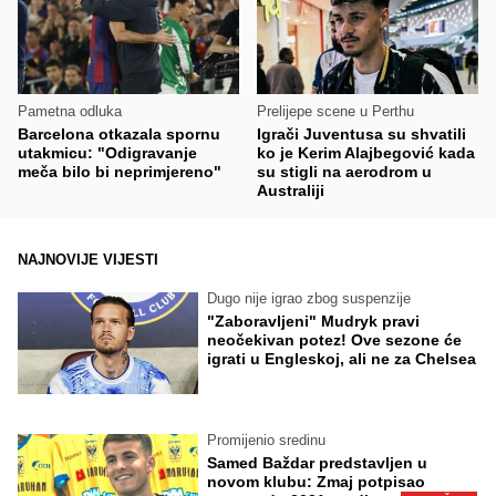
Pametna odluka
Prelijepe scene u Perthu
Barcelona otkazala spornu
Igrači Juventusa su shvatili
utakmicu: "Odigravanje
ko je Kerim Alajbegović kada
meča bilo bi neprimjereno"
su stigli na aerodrom u
Australiji
NAJNOVIJE VIJESTI
Dugo nije igrao zbog suspenzije
"Zaboravljeni" Mudryk pravi
neočekivan potez! Ove sezone će
igrati u Engleskoj, ali ne za Chelsea
Promijenio sredinu
Samed Baždar predstavljen u
novom klubu: Zmaj potpisao