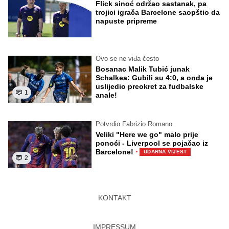
Flick sinoć održao sastanak, pa
trojici igrača Barcelone saopštio da
napuste pripreme
Ovo se ne viđa često
Bosanac Malik Tubić junak
Schalkea: Gubili su 4:0, a onda je
uslijedio preokret za fudbalske
1
anale!
Potvrdio Fabrizio Romano
Veliki "Here we go" malo prije
ponoći - Liverpool se pojačao iz
·
Barcelone!
UDARNA VIJEST
2
KONTAKT
IMPRESSUM