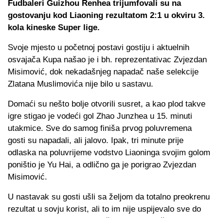
Fudbaleri Guizhou Renhea trijumfovali su na
gostovanju kod Liaoning rezultatom 2:1 u okviru 3.
kola kineske Super lige.
Svoje mjesto u početnoj postavi gostiju i aktuelnih
osvajača Kupa našao je i bh. reprezentativac Zvjezdan
Misimović, dok nekadašnjeg napadač naše selekcije
Zlatana Muslimovića nije bilo u sastavu.
Domaći su nešto bolje otvorili susret, a kao plod takve
igre stigao je vodeći gol Zhao Junzhea u 15. minuti
utakmice. Sve do samog finiša prvog poluvremena
gosti su napadali, ali jalovo. Ipak, tri minute prije
odlaska na poluvrijeme vodstvo Liaoninga svojim golom
poništio je Yu Hai, a odlično ga je porigrao Zvjezdan
Misimović.
U nastavak su gosti ušli sa željom da totalno preokrenu
rezultat u sovju korist, ali to im nije uspijevalo sve do