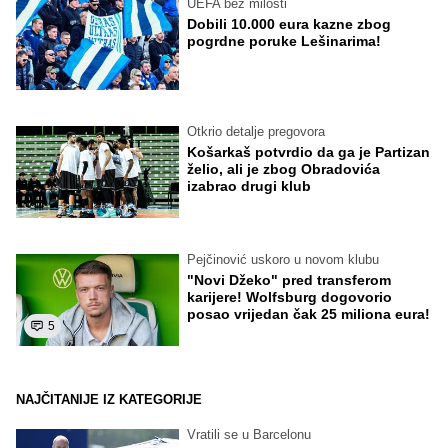
UEFA bez milosti
Dobili 10.000 eura kazne zbog
pogrdne poruke Lešinarima!
Otkrio detalje pregovora
Košarkaš potvrdio da ga je Partizan
želio, ali je zbog Obradovića
izabrao drugi klub
Pejčinović uskoro u novom klubu
"Novi Džeko" pred transferom
karijere! Wolfsburg dogovorio
posao vrijedan čak 25 miliona eura!
5
NAJČITANIJE IZ KATEGORIJE
Vratili se u Barcelonu