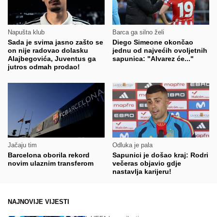
Napušta klub
Barca ga silno želi
Sada je svima jasno zašto se
Diego Simeone okončao
on nije radovao dolasku
jednu od najvećih ovoljetnih
Alajbegovića, Juventus ga
sapunica: "Alvarez će..."
jutros odmah prodao!
Jačaju tim
Odluka je pala
Barcelona oborila rekord
Sapunici je došao kraj: Rodri
novim ulaznim transferom
večeras objavio gdje
nastavlja karijeru!
NAJNOVIJE VIJESTI