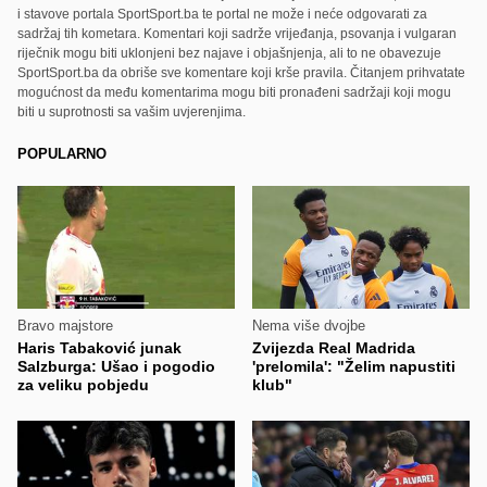
i stavove portala SportSport.ba te portal ne može i neće odgovarati za
sadržaj tih kometara. Komentari koji sadrže vrijeđanja, psovanja i vulgaran
riječnik mogu biti uklonjeni bez najave i objašnjenja, ali to ne obavezuje
SportSport.ba da obriše sve komentare koji krše pravila. Čitanjem prihvatate
mogućnost da među komentarima mogu biti pronađeni sadržaji koji mogu
biti u suprotnosti sa vašim uvjerenjima.
POPULARNO
Bravo majstore
Nema više dvojbe
Haris Tabaković junak
Zvijezda Real Madrida
Salzburga: Ušao i pogodio
'prelomila': "Želim napustiti
za veliku pobjedu
klub"