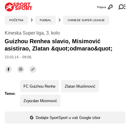
Prijava
Otvori profi
Ot
POČETNA
FUDBAL
CHINESE SUPER LEAGUE
Kineska Super liga, 3. kolo
Guizhou Renhea slavio, Misimović
asistirao, Zlatan &quot;odmarao&quot;
23.03.14. - 09:06,
FC Guizhou Renhe
Zlatan Muslimović
Teme:
Zvjezdan Misimović
Dodajte SportSport u vaš Google izbor