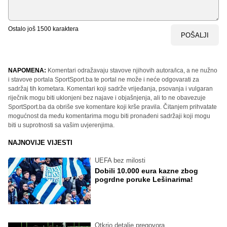
Ostalo još
1500
karaktera
POŠALJI
NAPOMENA:
Komentari odražavaju stavove njihovih autora/ica, a ne nužno
i stavove portala SportSport.ba te portal ne može i neće odgovarati za
sadržaj tih kometara. Komentari koji sadrže vrijeđanja, psovanja i vulgaran
riječnik mogu biti uklonjeni bez najave i objašnjenja, ali to ne obavezuje
SportSport.ba da obriše sve komentare koji krše pravila. Čitanjem prihvatate
mogućnost da među komentarima mogu biti pronađeni sadržaji koji mogu
biti u suprotnosti sa vašim uvjerenjima.
NAJNOVIJE VIJESTI
UEFA bez milosti
Dobili 10.000 eura kazne zbog
pogrdne poruke Lešinarima!
Otkrio detalje pregovora