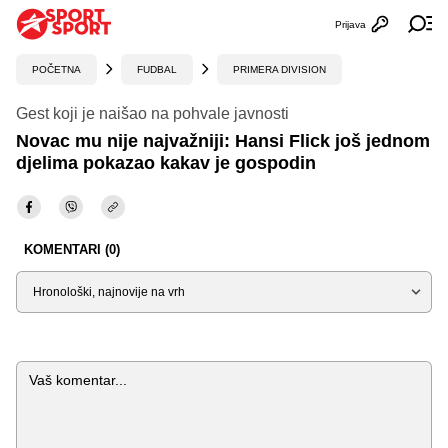
Prijava
Otvori profi
Ot
POČETNA
FUDBAL
PRIMERA DIVISION
Gest koji je naišao na pohvale javnosti
Novac mu nije najvažniji: Hansi Flick još jednom
djelima pokazao kakav je gospodin
KOMENTARI (0)
Sortiraj
Komentar