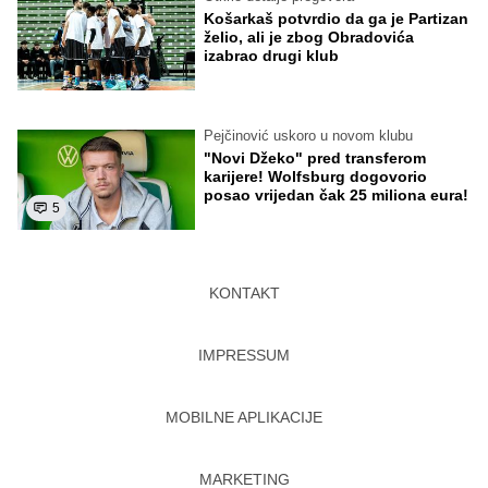
Košarkaš potvrdio da ga je Partizan
želio, ali je zbog Obradovića
izabrao drugi klub
Pejčinović uskoro u novom klubu
"Novi Džeko" pred transferom
karijere! Wolfsburg dogovorio
posao vrijedan čak 25 miliona eura!
5
KONTAKT
IMPRESSUM
MOBILNE APLIKACIJE
MARKETING