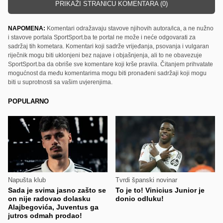
PRIKAŽI STRANICU KOMENTARA (0)
NAPOMENA:
Komentari odražavaju stavove njihovih autora/ica, a ne nužno
i stavove portala SportSport.ba te portal ne može i neće odgovarati za
sadržaj tih kometara. Komentari koji sadrže vrijeđanja, psovanja i vulgaran
riječnik mogu biti uklonjeni bez najave i objašnjenja, ali to ne obavezuje
SportSport.ba da obriše sve komentare koji krše pravila. Čitanjem prihvatate
mogućnost da među komentarima mogu biti pronađeni sadržaji koji mogu
biti u suprotnosti sa vašim uvjerenjima.
POPULARNO
Napušta klub
Tvrdi španski novinar
Sada je svima jasno zašto se
To je to! Vinicius Junior je
on nije radovao dolasku
donio odluku!
Alajbegovića, Juventus ga
jutros odmah prodao!