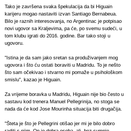
Tako je završena svaka špekulacija da bi Higuain
karijeru mogao nastaviti izvan Santiago Bernabeua.
Bilo je raznih interesovanja, no Argentinac je potpisao
novi ugovor sa Kraljevima, pa će, po svemu sudeći, u
tom klubu igrati do 2016. godine. Bar tako stoji u
ugovoru.
"Istina je da sam jako sretan sa produživanjem mog
ugovora i što ću ostati boraviti u Madridu. To je nešto
što sam očekivao i stvarno mi pomaže u psihološkom
smislu", kazao je Higuain.
Za vrijeme boravka u Madridu, Higuain nije bio često u
sastavu kod trenera Manuel Pellegrinija, no stoga se
nada da će kod Jose Mourinha situacija biti drugačija.
"Šteta je što je Pellegrini otišao jer mi je bilo dobro
raditi s njim. On je dobra osoba, ali, bez sumnje,