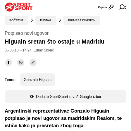
Prijava
Otvori profi
Ot
POČETNA
FUDBAL
PRIMERA DIVISION
Potpisao novi ugovor
Higuain sretan što ostaje u Madridu
05.06.10. - 14:24,
Edmir Škorić
Teme:
Gonzalo Higuain
Dodajte SportSport u vaš Google izbor
Argentinski reprezentativac Gonzalo Higuain
potpisao je novi ugovor sa madridskim Realom, te
ističe kako je presretan zbog toga.