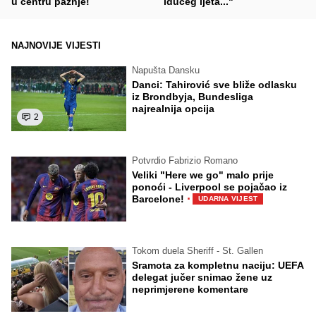
u centru pažnje!
idućeg ljeta..."
NAJNOVIJE VIJESTI
Napušta Dansku
Danci: Tahirović sve bliže odlasku
iz Brondbyja, Bundesliga
najrealnija opcija
2
Potvrdio Fabrizio Romano
Veliki "Here we go" malo prije
ponoći - Liverpool se pojačao iz
·
Barcelone!
UDARNA VIJEST
Tokom duela Sheriff - St. Gallen
Sramota za kompletnu naciju: UEFA
delegat jučer snimao žene uz
neprimjerene komentare