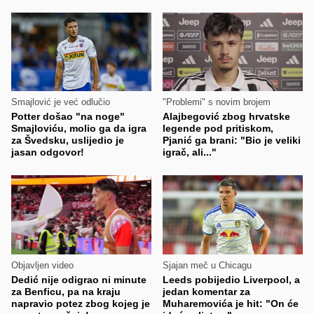
Smajlović je već odlučio
"Problemi" s novim brojem
Potter došao "na noge"
Alajbegović zbog hrvatske
Smajloviću, molio ga da igra
legende pod pritiskom,
za Švedsku, uslijedio je
Pjanić ga brani: "Bio je veliki
jasan odgovor!
igrač, ali..."
Objavljen video
Sjajan meč u Chicagu
Dedić nije odigrao ni minute
Leeds pobijedio Liverpool, a
za Benficu, pa na kraju
jedan komentar za
napravio potez zbog kojeg je
Muharemovića je hit: "On će