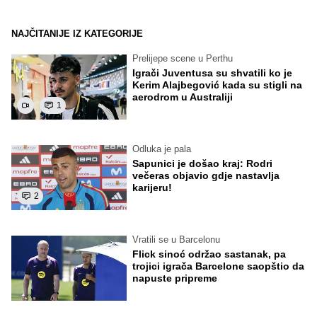
NAJČITANIJE IZ KATEGORIJE
Prelijepe scene u Perthu
Igrači Juventusa su shvatili ko je
Kerim Alajbegović kada su stigli na
aerodrom u Australiji
1
Odluka je pala
Sapunici je došao kraj: Rodri
večeras objavio gdje nastavlja
karijeru!
2
Vratili se u Barcelonu
Flick sinoć održao sastanak, pa
trojici igrača Barcelone saopštio da
napuste pripreme