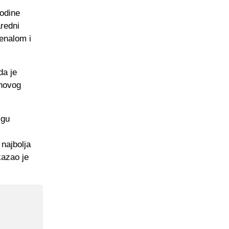
odine
aredni
enalom i
da je
ihovog
igu
 najbolja
kazao je