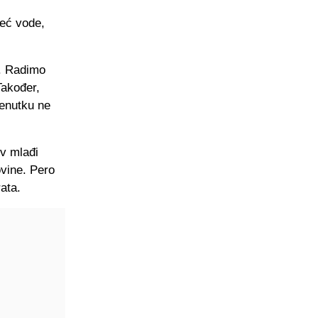
već vode,
. Radimo
Također,
renutku ne
ov mlađi
ovine. Pero
ata.