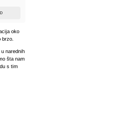
ED
acija oko
o brzo.
 u narednih
amo šta nam
adu s tim