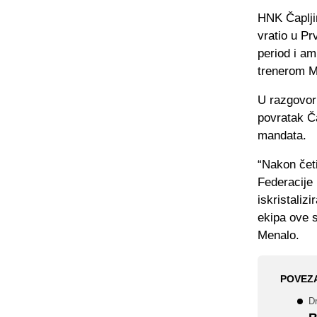
HNK Čaplji
vratio u Pr
period i a
trenerom 
U razgovoru
povratak Ča
mandata.
“Nakon četi
Federacije 
iskristalizi
ekipa ove s
Menalo.
POVEZ
Dr