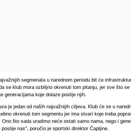
ajvažnijih segmenata u narednom periodu bit će infrastruktu
a se klub mora ozbiljno okrenuti tom pitanju, jer sve što se
e generacijama koje dolaze poslije njih.
tura je jedan od naših najvažnijih ciljeva. Klub će se u nare
ebno okrenuti tom segmentu jer ima stvari koje treba popravi
ti. Ono što sada uradimo neće ostati samo nama, nego i gen
 poslije nas”, poručio je sportski direktor Čapljine.