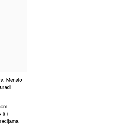
ra. Menalo
 uradi
dnom
ti i
eracijama