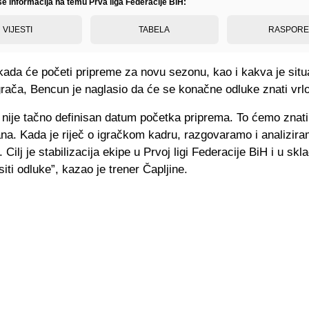
še informacija na temu Prva liga Federacije BiH:
VIJESTI
TABELA
RASPOR
kada će početi pripreme za novu sezonu, kao i kakva je situ
grača, Bencun je naglasio da će se konačne odluke znati vrl
 nije tačno definisan datum početka priprema. To ćemo znati
ana. Kada je riječ o igračkom kadru, razgovaramo i analizir
 Cilj je stabilizacija ekipe u Prvoj ligi Federacije BiH i u skl
ti odluke”, kazao je trener Čapljine.