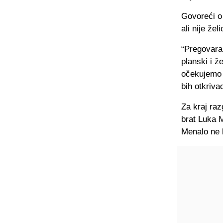
Govoreći o
ali nije že
“Pregovara
planski i ž
očekujemo i
bih otkriva
Za kraj raz
brat Luka M
Menalo ne k