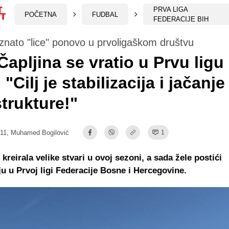
PRVA LIGA
POČETNA
FUDBAL
FEDERACIJE BIH
nato "lice" ponovo u prvoligaškom društvu
apljina se vratio u Prvu ligu
"Cilj je stabilizacija i jačanje
strukture!"
:11,
Muhamed Bogilović
1
 kreirala velike stvari u ovoj sezoni, a sada žele postići
iju u Prvoj ligi Federacije Bosne i Hercegovine.