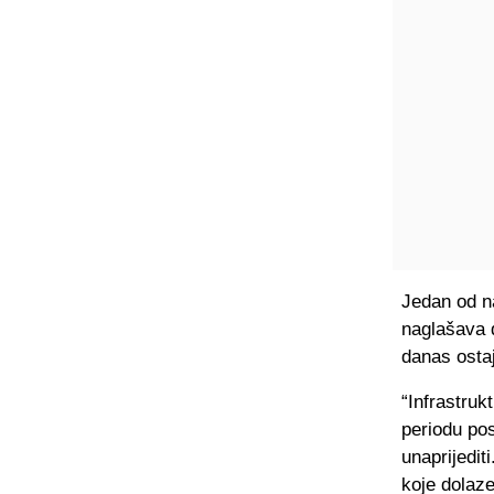
Jedan od n
naglašava d
danas ostaj
“Infrastruk
periodu pos
unaprijedi
koje dolaze