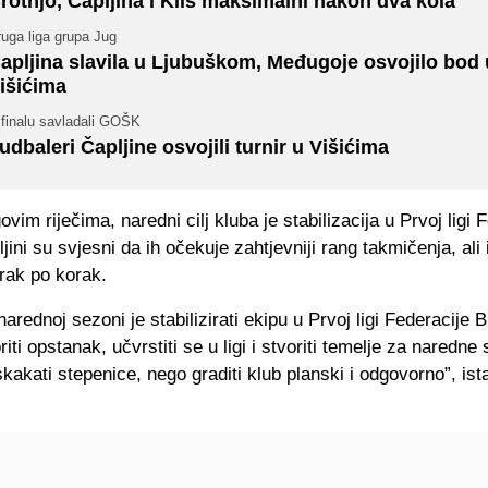
rotnjo, Čapljina i Klis maksimalni nakon dva kola
uga liga grupa Jug
apljina slavila u Ljubuškom, Međugoje osvojilo bod 
išićima
 finalu savladali GOŠK
udbaleri Čapljine osvojili turnir u Višićima
vim riječima, naredni cilj kluba je stabilizacija u Prvoj ligi 
jini su svjesni da ih očekuje zahtjevniji rang takmičenja, ali 
rak po korak.
 narednoj sezoni je stabilizirati ekipu u Prvoj ligi Federacije 
riti opstanak, učvrstiti se u ligi i stvoriti temelje za naredn
kakati stepenice, nego graditi klub planski i odgovorno”, ist