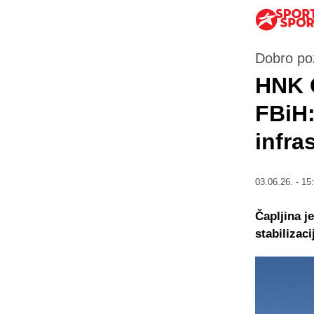
Dobro poz
HNK Č
FBiH: 
infra
03.06.26. - 15
Čapljina je
stabilizac