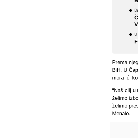
B
Dr
Č
V
U
F
Prema njego
BiH. U Čapl
mora ići ko
“Naš cilj u
želimo izbo
želimo pres
Menalo.