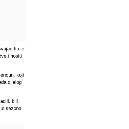
vajao titule
ve i nositi
encun, koji
ada cijelog
ili, bili
s je sezona