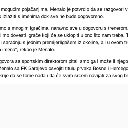
 mogućim pojačanjima, Menalo je potvrdio da se razgovori 
lio izlaziti s imenima dok sve ne bude dogovoreno.
mo s mnogim igračima, naravno sve u dogovoru s trenerom
elimo dovesti igrače koji će se uklopiti u ono što nam treba. 
 saradnju s jednim premijerligašem iz okoline, ali u ovom t
o imena”, rekao je Menalo.
govora sa sportskim direktorom pitali smo ga i može li njeg
enalo sa FK Sarajevo osvojiti titulu prvaka Bosne i Herceg
rije da se tome nada i da će svim srcem navijati za svog br