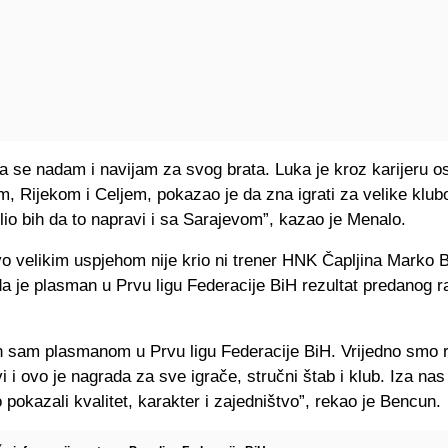
 se nadam i navijam za svog brata. Luka je kroz karijeru os
 Rijekom i Celjem, pokazao je da zna igrati za velike klubo
olio bih da to napravi i sa Sarajevom”, kazao je Menalo.
o velikim uspjehom nije krio ni trener HNK Čapljina Marko B
da je plasman u Prvu ligu Federacije BiH rezultat predanog r
 sam plasmanom u Prvu ligu Federacije BiH. Vrijedno smo rad
i i ovo je nagrada za sve igrače, stručni štab i klub. Iza na
 pokazali kvalitet, karakter i zajedništvo”, rekao je Bencun.