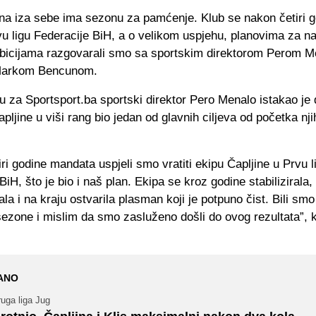
na iza sebe ima sezonu za pamćenje. Klub se nakon četiri g
vu ligu Federacije BiH, a o velikom uspjehu, planovima za n
mbicijama razgovarali smo sa sportskim direktorom Perom M
Markom Bencunom.
 za Sportsport.ba sportski direktor Pero Menalo istakao je 
pljine u viši rang bio jedan od glavnih ciljeva od početka nj
ri godine mandata uspjeli smo vratiti ekipu Čapljine u Prvu l
BiH, što je bio i naš plan. Ekipa se kroz godine stabilizirala,
rala i na kraju ostvarila plasman koji je potpuno čist. Bili smo
ezone i mislim da smo zasluženo došli do ovog rezultata”, 
ANO
uga liga Jug