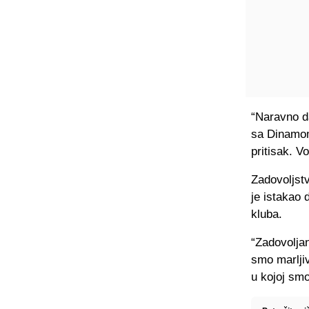
“Naravno da
sa Dinamom,
pritisak. V
Zadovoljstv
je istakao 
kluba.
“Zadovoljan
smo marljiv
u kojoj smo