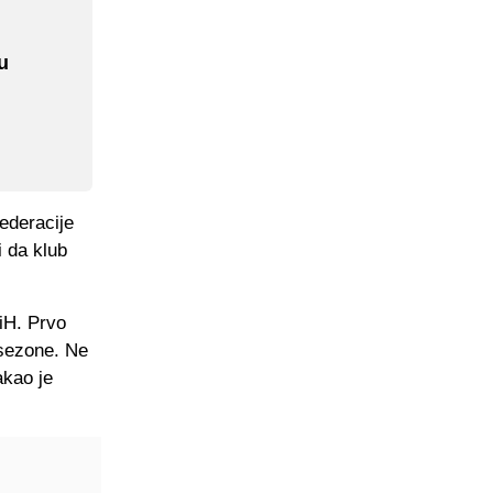
u
Federacije
i da klub
BiH. Prvo
e sezone. Ne
akao je