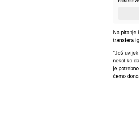
Potražite vi
Na pitanje 
transfera i
“Još uvijek
nekoliko d
je potrebno.
ćemo donosi