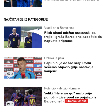
NAJČITANIJE IZ KATEGORIJE
Vratili se u Barcelonu
Flick sinoć održao sastanak, pa
trojici igrača Barcelone saopštio da
napuste pripreme
Odluka je pala
Sapunici je došao kraj: Rodri
večeras objavio gdje nastavlja
karijeru!
2
Potvrdio Fabrizio Romano
Veliki "Here we go" malo prije
ponoći - Liverpool se pojačao iz
·
Barcelone!
UDARNA VIJEST
2