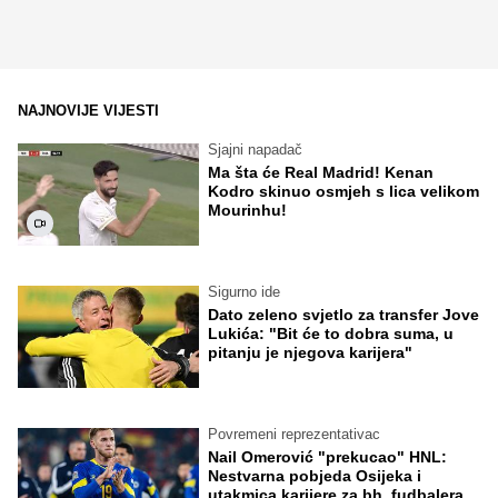
NAJNOVIJE VIJESTI
Sjajni napadač
Ma šta će Real Madrid! Kenan
Kodro skinuo osmjeh s lica velikom
Mourinhu!
Sigurno ide
Dato zeleno svjetlo za transfer Jove
Lukića: "Bit će to dobra suma, u
pitanju je njegova karijera"
Povremeni reprezentativac
Nail Omerović "prekucao" HNL:
Nestvarna pobjeda Osijeka i
utakmica karijere za bh. fudbalera