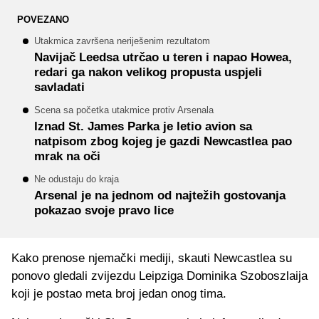
POVEZANO
Utakmica završena neriješenim rezultatom
Navijač Leedsa utrčao u teren i napao Howea,
redari ga nakon velikog propusta uspjeli
savladati
Scena sa početka utakmice protiv Arsenala
Iznad St. James Parka je letio avion sa
natpisom zbog kojeg je gazdi Newcastlea pao
mrak na oči
Ne odustaju do kraja
Arsenal je na jednom od najtežih gostovanja
pokazao svoje pravo lice
Kako prenose njemački mediji, skauti Newcastlea su
ponovo gledali zvijezdu Leipziga Dominika Szoboszlaija
koji je postao meta broj jedan onog tima.