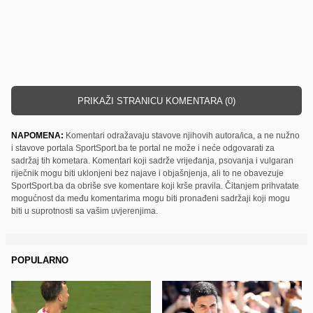
PRIKAŽI STRANICU KOMENTARA (0)
NAPOMENA:
Komentari odražavaju stavove njihovih autora/ica, a ne nužno
i stavove portala SportSport.ba te portal ne može i neće odgovarati za
sadržaj tih kometara. Komentari koji sadrže vrijeđanja, psovanja i vulgaran
riječnik mogu biti uklonjeni bez najave i objašnjenja, ali to ne obavezuje
SportSport.ba da obriše sve komentare koji krše pravila. Čitanjem prihvatate
mogućnost da među komentarima mogu biti pronađeni sadržaji koji mogu
biti u suprotnosti sa vašim uvjerenjima.
POPULARNO