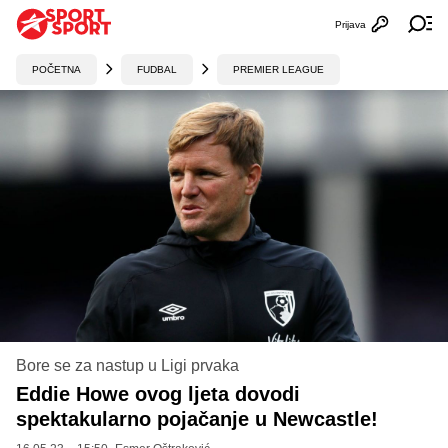
Prijava
Otvori profi
Ot
POČETNA
FUDBAL
PREMIER LEAGUE
Bore se za nastup u Ligi prvaka
Eddie Howe ovog ljeta dovodi
spektakularno pojačanje u Newcastle!