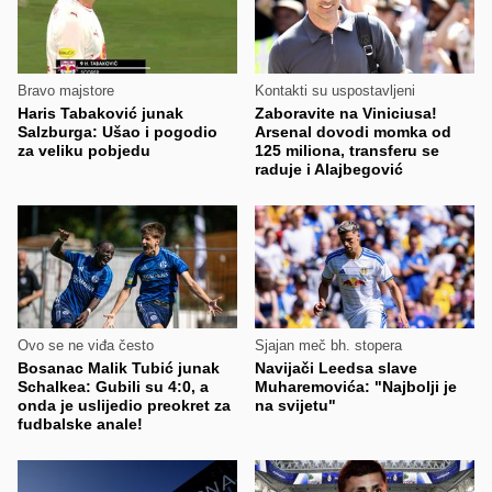
Bravo majstore
Kontakti su uspostavljeni
Haris Tabaković junak
Zaboravite na Viniciusa!
Salzburga: Ušao i pogodio
Arsenal dovodi momka od
za veliku pobjedu
125 miliona, transferu se
raduje i Alajbegović
Ovo se ne viđa često
Sjajan meč bh. stopera
Bosanac Malik Tubić junak
Navijači Leedsa slave
Schalkea: Gubili su 4:0, a
Muharemovića: "Najbolji je
onda je uslijedio preokret za
na svijetu"
fudbalske anale!