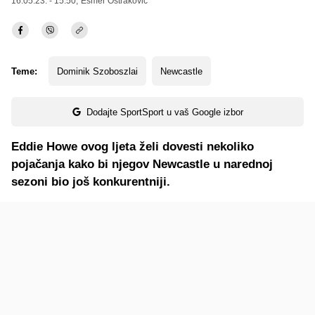
16.05.23. - 15:50,
Esmer Oštraković
Teme:
Dominik Szoboszlai
Newcastle
Dodajte SportSport u vaš Google izbor
Eddie Howe ovog ljeta želi dovesti nekoliko
pojačanja kako bi njegov Newcastle u narednoj
sezoni bio još konkurentniji.