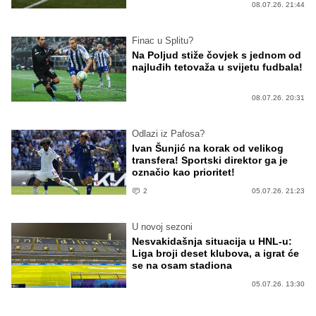
08.07.26. 21:44
Finac u Splitu?
Na Poljud stiže čovjek s jednom od
najluđih tetovaža u svijetu fudbala!
08.07.26. 20:31
Odlazi iz Pafosa?
Ivan Šunjić na korak od velikog
transfera! Sportski direktor ga je
označio kao prioritet!
2
05.07.26. 21:23
U novoj sezoni
Nesvakidašnja situacija u HNL-u:
Liga broji deset klubova, a igrat će
se na osam stadiona
05.07.26. 13:30