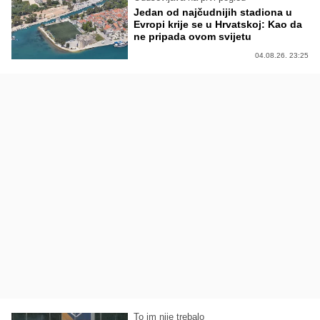
Jedan od najčudnijih stadiona u
Evropi krije se u Hrvatskoj: Kao da
ne pripada ovom svijetu
04.08.26. 23:25
To im nije trebalo