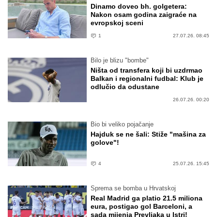
Dinamo doveo bh. golgetera:
Nakon osam godina zaigraće na
evropskoj sceni
1
27.07.26. 08:45
Bilo je blizu "bombe"
Ništa od transfera koji bi uzdrmao
Balkan i regionalni fudbal: Klub je
odlučio da odustane
26.07.26. 00:20
Bio bi veliko pojačanje
Hajduk se ne šali: Stiže "mašina za
golove"!
4
25.07.26. 15:45
Sprema se bomba u Hrvatskoj
Real Madrid ga platio 21.5 miliona
eura, postigao gol Barceloni, a
sada mijenja Prevljaka u Istri!