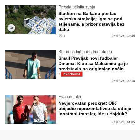
Priroda učinila svoje
Stadion na Balkanu postao
svjetska atrakcija: Igra se pod
stijenama, a prizor ostavlja bez
daha
1
27.07.26. 23:45
Bh. napadač u modrom dresu
Smail Prevljak novi fudbaler
Dinama: Klub sa Maksimira ga je
predstavio na originalan način
·
ZVANIČNO
27.07.26. 20:16
Evo i detalja
Nevjerovatan preokret: Olić
ubijedio reprezentativca da odbije
inostrani transfer, ide u Hajduk?
27.07.26. 14:05