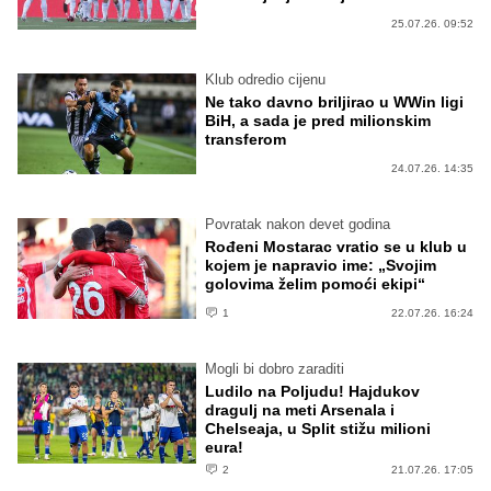
25.07.26. 09:52
Klub odredio cijenu
Ne tako davno briljirao u WWin ligi
BiH, a sada je pred milionskim
transferom
24.07.26. 14:35
Povratak nakon devet godina
Rođeni Mostarac vratio se u klub u
kojem je napravio ime: „Svojim
golovima želim pomoći ekipi“
1
22.07.26. 16:24
Mogli bi dobro zaraditi
Ludilo na Poljudu! Hajdukov
dragulj na meti Arsenala i
Chelseaja, u Split stižu milioni
eura!
2
21.07.26. 17:05