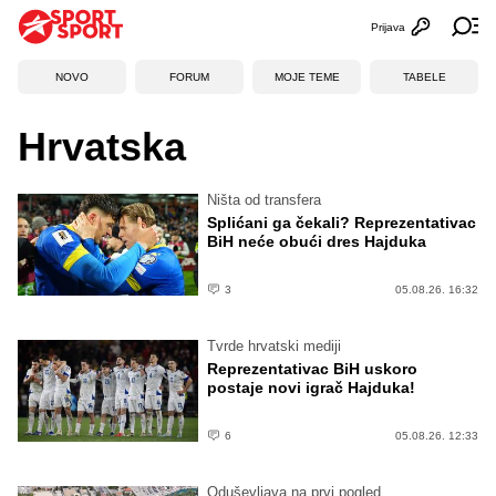
Prijava
Otvori profi
Ot
NOVO
FORUM
MOJE TEME
TABELE
Hrvatska
Ništa od transfera
Splićani ga čekali? Reprezentativac
BiH neće obući dres Hajduka
3
05.08.26. 16:32
Tvrde hrvatski mediji
Reprezentativac BiH uskoro
postaje novi igrač Hajduka!
6
05.08.26. 12:33
Oduševljava na prvi pogled