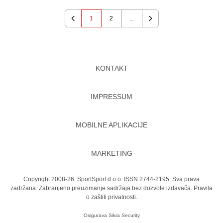
1
2
...
Previous
Next
KONTAKT
IMPRESSUM
MOBILNE APLIKACIJE
MARKETING
Copyright 2008-26. SportSport d.o.o. ISSN 2744-2195. Sva prava
zadržana. Zabranjeno preuzimanje sadržaja bez dozvole izdavača.
Pravila
o zaštiti privatnosti.
Osigurava
Sikra Security