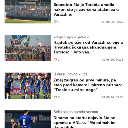
Sramotno šta je Torcida uradila
nakon što je završena utakmica u
Varaždinu
1
03.08.26. 00:27
Livaja tragičar gostiju
Hajduk poražen od Varaždina, cijela
Hrvatska šokirana skandiranjem
Torcide: "Je*o vas..."
3
02.08.26. 20:28
U dresu novog kluba
Zmaj zaigrao od prve minute, pa
stao pred kamere i iskreno priznao:
"Tresle su mi se noge"
3
01.08.26. 09:04
Beljo sjajno otvorio sezonu
Dinamo na startu najavio šta se
sprema u HNL-u: "Ma odmah im
dajte titulu"