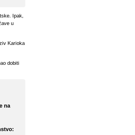
tske. Ipak,
ržave u
ziv Karioka
ao dobiti
e na
nstvo: