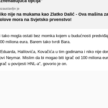
Iznenađujuća opcija"
zaustavljiv je
iko nije na mukama kao Zlatko Dalić - Ova mašina z
olove mora na Svjetsko prvenstvo!
i tako mogla ostati bez momka kojem u budućnosti predviđaj
100 miliona eura. Barem tako tvrdi Bara.
Eduarda, Halilovića, Kovačića u tim godinama i niko nije do
ovi Neymar. Mislim da bi mogao biti igrač od 100 miliona eur
igrač u povijesti HNL-a", govorio je on.