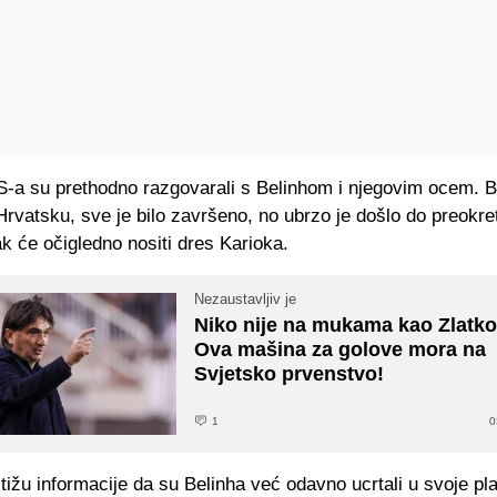
-a su prethodno razgovarali s Belinhom i njegovim ocem. Bil
Hrvatsku, sve je bilo završeno, no ubrzo je došlo do preokret
k će očigledno nositi dres Karioka.
Nezaustavljiv je
Niko nije na mukama kao Zlatko 
Ova mašina za golove mora na
Svjetsko prvenstvo!
1
0
stižu informacije da su Belinha već odavno ucrtali u svoje pl