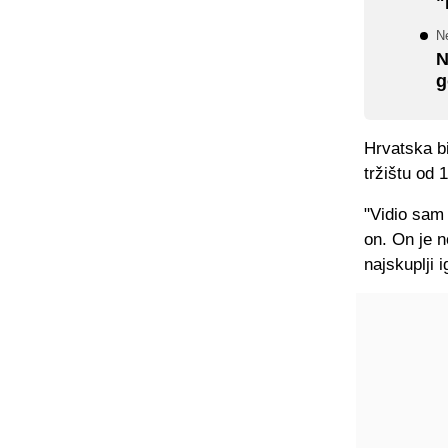
"
Ne
N
g
Hrvatska b
tržištu od 
"Vidio sam 
on. On je n
najskuplji 