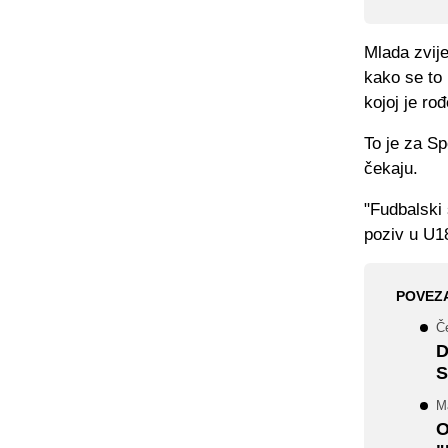
Mlada zvije
kako se to 
kojoj je rođ
To je za S
čekaju.
"Fudbalski 
poziv u U18
POVEZ
Č
D
S
M
O