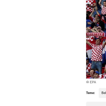
EPA
Teme:
Bel