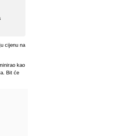
a
u cijenu na
minirao kao
a. Bit će