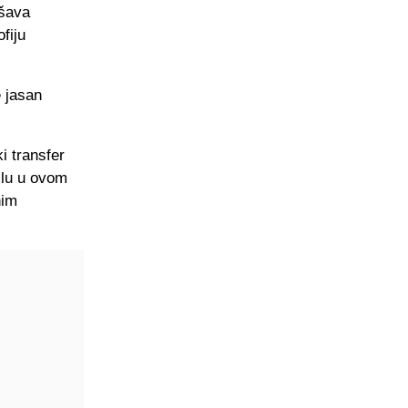
ešava
fiju
e jasan
i transfer
zlu u ovom
nim