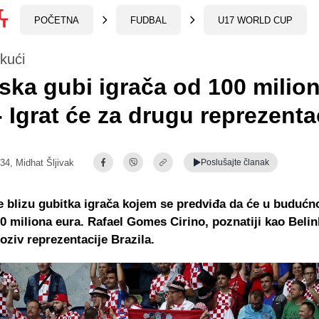
POČETNA
FUDBAL
U17 WORLD CUP
kući
ska gubi igrača od 100 milio
- Igrat će za drugu reprezenta
:34,
Midhat Šljivak
Poslušajte
članak
e blizu gubitka igrača kojem se predviđa da će u budućn
100 miliona eura. Rafael Gomes Cirino, poznatiji kao Beli
poziv reprezentacije Brazila.