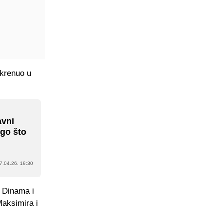
 krenuo u
avni
ego što
7.04.26. 19:30
z Dinama i
Maksimira i