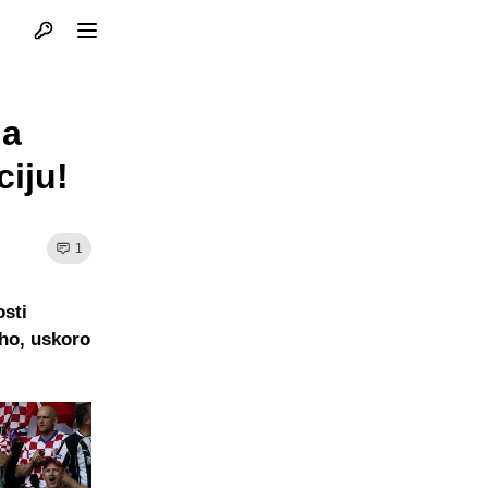
Otvori profil
Otvori meni
na
ciju!
1
osti
nho, uskoro