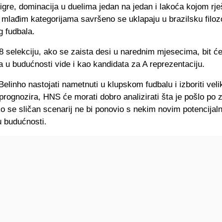
 igre, dominacija u duelima jedan na jedan i lakoća kojom rj
mlađim kategorijama savršeno se uklapaju u brazilsku filozo
 fudbala.
 selekciju, ako se zaista desi u narednim mjesecima, bit ć
a u budućnosti vide i kao kandidata za A reprezentaciju.
elinho nastojati nametnuti u klupskom fudbalu i izboriti velik
prognozira, HNS će morati dobro analizirati šta je pošlo po 
o se sličan scenarij ne bi ponovio s nekim novim potencijal
u budućnosti.