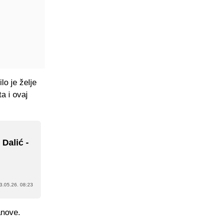
o je želje
a i ovaj
Dalić -
3.05.26. 08:23
anove.