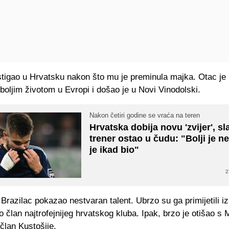
 stigao u Hrvatsku nakon što mu je preminula majka. Otac je
boljim životom u Evropi i došao je u Novi Vinodolski.
Nakon četiri godine se vraća na teren
Hrvatska dobija novu 'zvijer', sl
trener ostao u čudu: "Bolji je n
je ikad bio"
2
 Brazilac pokazao nestvaran talent. Ubrzo su ga primijetili i
o član najtrofejnijeg hrvatskog kluba. Ipak, brzo je otišao s 
 član Kustošije.