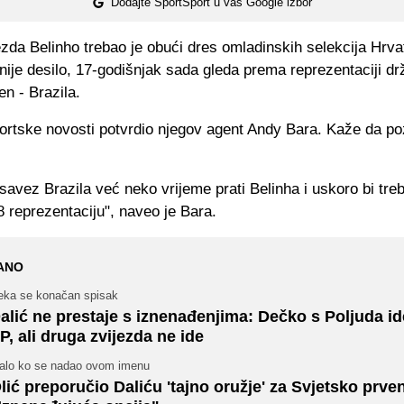
Dodajte SportSport u vaš Google izbor
zda Belinho trebao je obući dres omladinskih selekcija Hrva
nije desilo, 17-godišnjak sada gleda prema reprezentaciji d
en - Brazila.
portske novosti potvrdio njegov agent Andy Bara. Kaže da po
savez Brazila već neko vrijeme prati Belinha i uskoro bi treb
 reprezentaciju", naveo je Bara.
ANO
eka se konačan spisak
alić ne prestaje s iznenađenjima: Dečko s Poljuda id
P, ali druga zvijezda ne ide
alo ko se nadao ovom imenu
lić preporučio Daliću 'tajno oružje' za Svjetsko prve