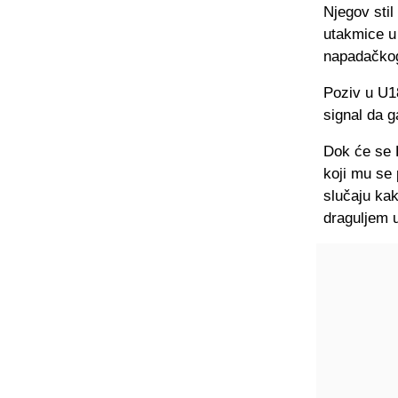
Njegov stil
utakmice u 
napadačkog
Poziv u U18
signal da g
Dok će se B
koji mu se 
slučaju kak
draguljem 