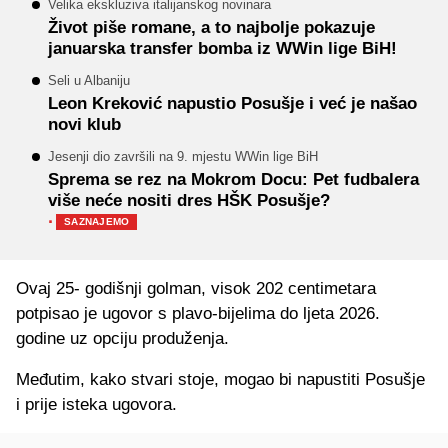
Velika ekskluziva italijanskog novinara
Život piše romane, a to najbolje pokazuje
januarska transfer bomba iz WWin lige BiH!
Seli u Albaniju
Leon Kreković napustio Posušje i već je našao
novi klub
Jesenji dio završili na 9. mjestu WWin lige BiH
Sprema se rez na Mokrom Docu: Pet fudbalera
više neće nositi dres HŠK Posušje?
·
SAZNAJEMO
Ovaj 25- godišnji golman, visok 202 centimetara
potpisao je ugovor s plavo-bijelima do ljeta 2026.
godine uz opciju produženja.
Međutim, kako stvari stoje, mogao bi napustiti Posušje
i prije isteka ugovora.