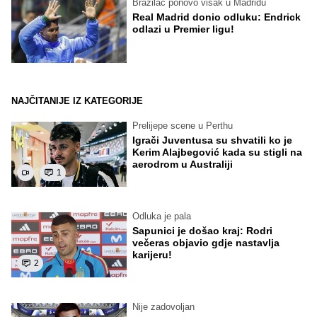
Brazilac ponovo višak u Madridu
Real Madrid donio odluku: Endrick
odlazi u Premier ligu!
NAJČITANIJE IZ KATEGORIJE
Prelijepe scene u Perthu
Igrači Juventusa su shvatili ko je
Kerim Alajbegović kada su stigli na
aerodrom u Australiji
1
Odluka je pala
Sapunici je došao kraj: Rodri
večeras objavio gdje nastavlja
karijeru!
2
Nije zadovoljan