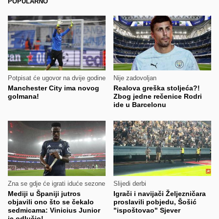
POPULARNO
Potpisat će ugovor na dvije godine
Nije zadovoljan
Manchester City ima novog
Realova greška stoljeća?!
golmana!
Zbog jedne rečenice Rodri
ide u Barcelonu
Zna se gdje će igrati iduće sezone
Slijedi derbi
Mediji u Španiji jutros
Igrači i navijači Željezničara
objavili ono što se čekalo
proslavili pobjedu, Šošić
sedmicama: Vinicius Junior
"ispoštovao" Sjever
je odlučio!