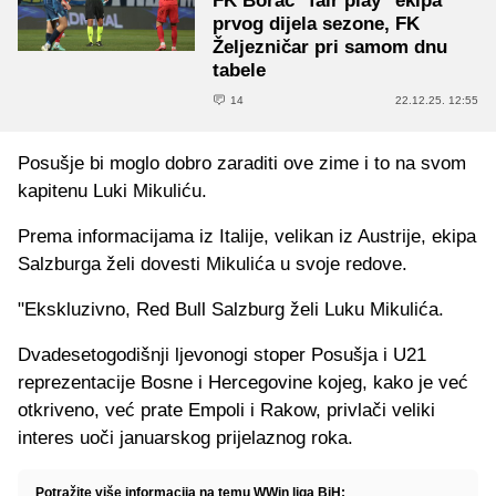
FK Borac "fair play" ekipa
prvog dijela sezone, FK
Željezničar pri samom dnu
tabele
14
22.12.25. 12:55
Posušje bi moglo dobro zaraditi ove zime i to na svom
kapitenu Luki Mikuliću.
Prema informacijama iz Italije, velikan iz Austrije, ekipa
Salzburga želi dovesti Mikulića u svoje redove.
"Ekskluzivno, Red Bull Salzburg želi Luku Mikulića.
Dvadesetogodišnji ljevonogi stoper Posušja i U21
reprezentacije Bosne i Hercegovine kojeg, kako je već
otkriveno, već prate Empoli i Rakow, privlači veliki
interes uoči januarskog prijelaznog roka.
Potražite više informacija na temu WWin liga BiH: