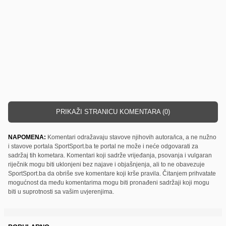
PRIKAŽI STRANICU KOMENTARA (0)
NAPOMENA:
Komentari odražavaju stavove njihovih autora/ica, a ne nužno
i stavove portala SportSport.ba te portal ne može i neće odgovarati za
sadržaj tih kometara. Komentari koji sadrže vrijeđanja, psovanja i vulgaran
riječnik mogu biti uklonjeni bez najave i objašnjenja, ali to ne obavezuje
SportSport.ba da obriše sve komentare koji krše pravila. Čitanjem prihvatate
mogućnost da među komentarima mogu biti pronađeni sadržaji koji mogu
biti u suprotnosti sa vašim uvjerenjima.