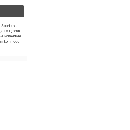
tSport.ba te
ja i vulgaran
 sve komentare
ji koji mogu