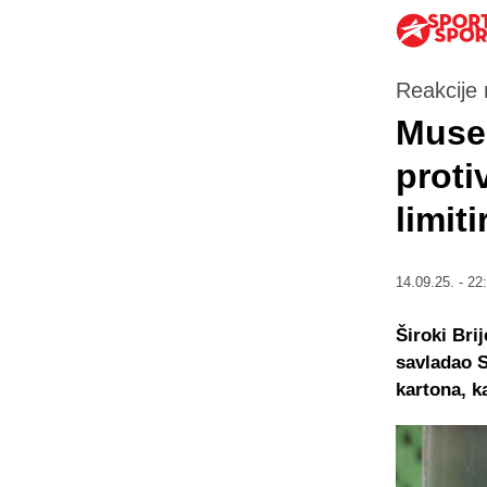
Reakcije 
Musem
proti
limiti
14.09.25. - 22
Široki Bri
savladao S
kartona, k