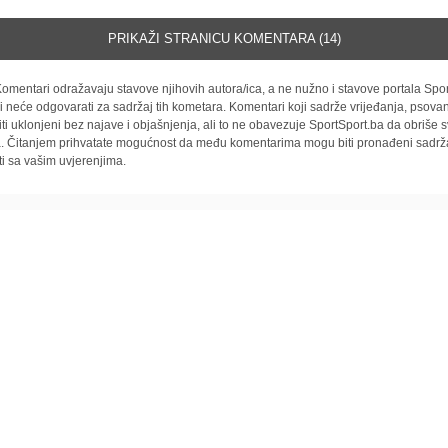
PRIKAŽI STRANICU KOMENTARA (14)
omentari odražavaju stavove njihovih autora/ica, a ne nužno i stavove portala Spor
i neće odgovarati za sadržaj tih kometara. Komentari koji sadrže vrijeđanja, psovan
iti uklonjeni bez najave i objašnjenja, ali to ne obavezuje SportSport.ba da obriše
la. Čitanjem prihvatate mogućnost da među komentarima mogu biti pronađeni sadrža
ti sa vašim uvjerenjima.