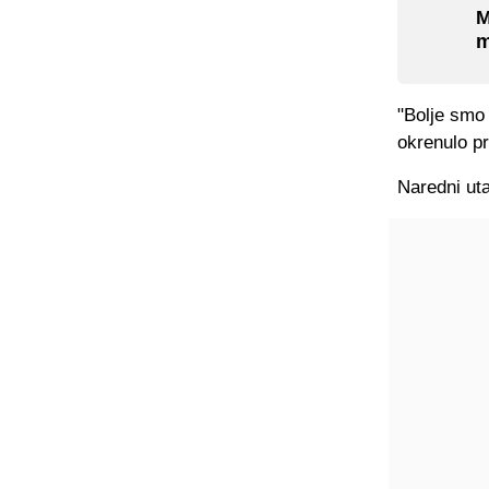
M
m
"Bolje smo 
okrenulo pr
Naredni ut