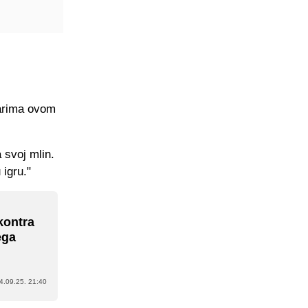
arima
ovom
 svoj mlin.
 igru."
kontra
ega
4.09.25. 21:40