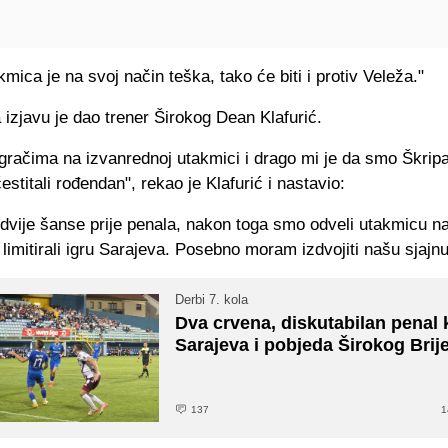
mica je na svoj način teška, tako će biti i protiv Veleža."
 izjavu je dao trener Širokog Dean
Klafurić
.
igračima na izvanrednoj utakmici i drago mi je da smo
Škrip
stitali rođendan", rekao je
Klafurić
i nastavio:
dvije šanse prije penala, nakon toga smo odveli utakmicu na
imitirali igru Sarajeva. Posebno moram izdvojiti našu sjajnu
Derbi 7. kola
Dva crvena, diskutabilan penal 
Sarajeva i pobjeda Širokog Brij
137
1