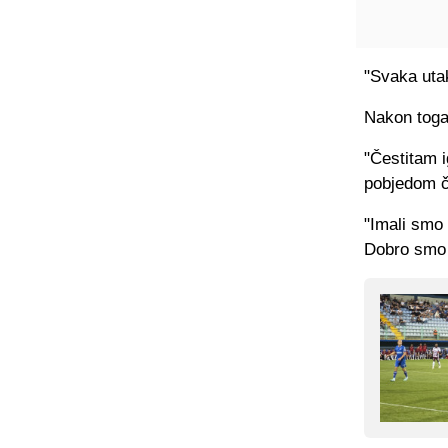
"Svaka utak
Nakon toga
"Čestitam 
pobjedom če
"Imali smo 
Dobro smo l