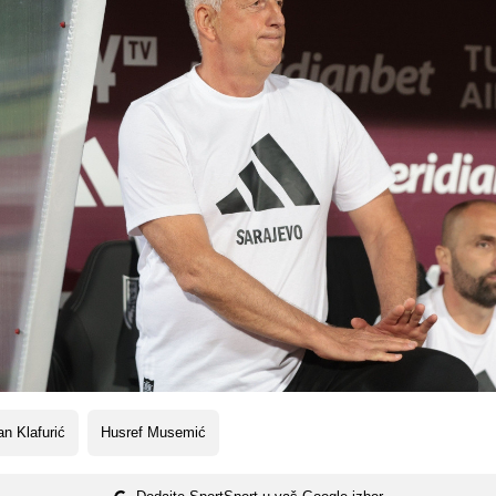
n Klafurić
Husref Musemić