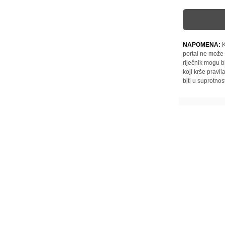
NAPOMENA:
K
portal ne može 
riječnik mogu b
koji krše pravi
biti u suprotnos