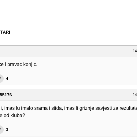
TARI
14
ke i pravac konjic.
4
55176
14
i, imas lu imalo srama i stida, imas li griznje savjesti za rezultate.
je od kluba?
3