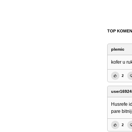
TOP KOMEN
plemic
kofer u ru
2
user16924
Husrefe id
pare bitni
2