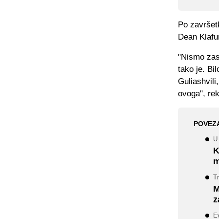
Po završet
Dean
Klafu
"Nismo zasl
tako je. Bi
Guliashvili
ovoga", re
POVEZ
U 
K
m
Tr
M
z
Ev