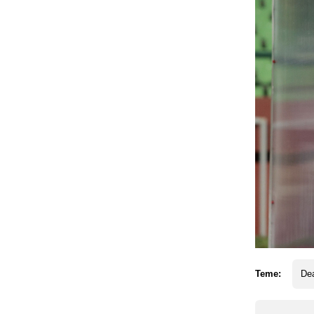
Teme:
Dea