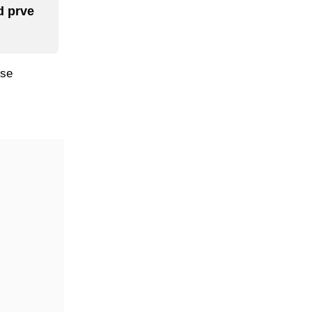
d prve
 se