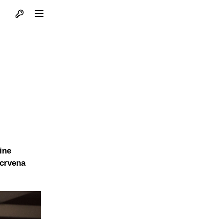
Otvori profil
Otvori meni
ine
 crvena