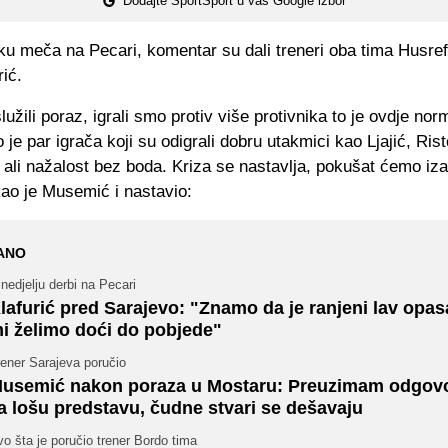
Dodajte SportSport u vaš Google izbor
ku meča na Pecari, komentar su dali treneri oba tima
Husref
rić
.
užili poraz, igrali smo protiv više protivnika to je ovdje norm
lo je par igrača koji su odigrali dobru utakmici kao
Ljajić
,
Rist
, ali nažalost bez boda. Kriza se nastavlja, pokušat ćemo iza
kao je
Musemić
i nastavio:
ANO
nedjelju derbi na Pecari
lafurić pred Sarajevo: "Znamo da je ranjeni lav opasa
i želimo doći do pobjede"
ener Sarajeva poručio
usemić nakon poraza u Mostaru: Preuzimam odgov
a lošu predstavu, čudne stvari se dešavaju
o šta je poručio trener Bordo tima