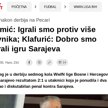
POČETNA
FUDBAL
WWIN LIGA BIH
nakon derbija na Pecari
ić: Igrali smo protiv više
vnika; Klafurić: Dobro smo
rali igru Sarajeva
:06,
Haris Zilić
14
jeg je u derbiju sedmog kola
WwIN
lige Bosne i Hercegov
arajevo rezultatom 2:1 u utakmici koja je ponudila i dva
ao i diskutabilan penal kontra Sarajeva.