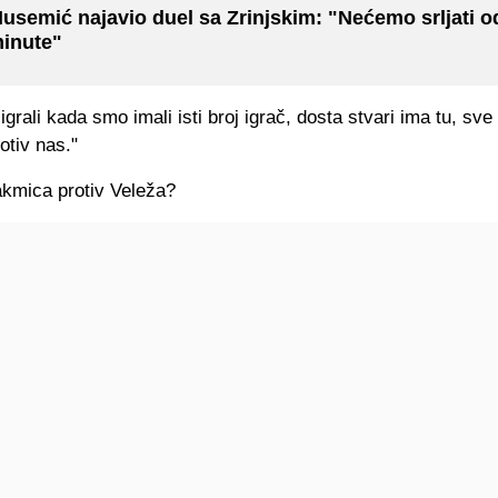
usemić najavio duel sa Zrinjskim: "Nećemo srljati o
inute"
igrali kada smo imali isti broj igrač, dosta stvari ima tu, sve
otiv nas."
akmica protiv Veleža?