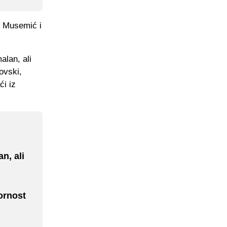
Musemić
i
alan, ali
ovski
,
ći iz
n, ali
ornost