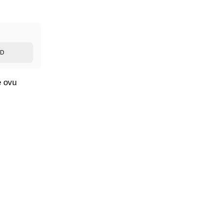
ED
e ovu