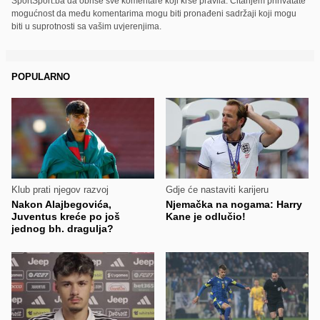
SportSport.ba da obriše sve komentare koji krše pravila. Čitanjem prihvatate
mogućnost da među komentarima mogu biti pronađeni sadržaji koji mogu
biti u suprotnosti sa vašim uvjerenjima.
POPULARNO
Klub prati njegov razvoj
Gdje će nastaviti karijeru
Nakon Alajbegovića,
Njemačka na nogama: Harry
Juventus kreće po još
Kane je odlučio!
jednog bh. dragulja?