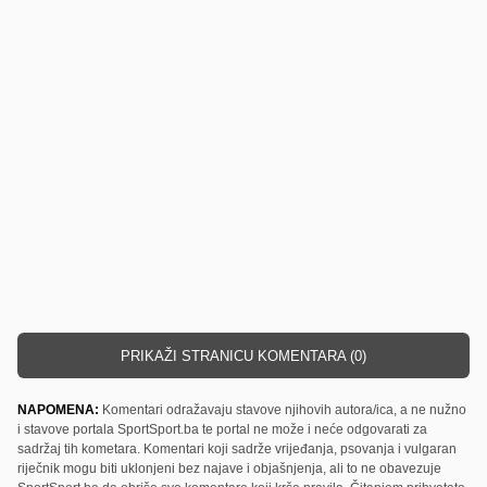
PRIKAŽI STRANICU KOMENTARA (0)
NAPOMENA:
Komentari odražavaju stavove njihovih autora/ica, a ne nužno
i stavove portala SportSport.ba te portal ne može i neće odgovarati za
sadržaj tih kometara. Komentari koji sadrže vrijeđanja, psovanja i vulgaran
riječnik mogu biti uklonjeni bez najave i objašnjenja, ali to ne obavezuje