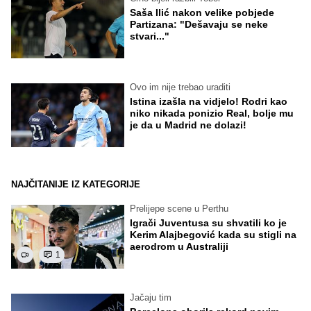
Saša Ilić nakon velike pobjede
Partizana: "Dešavaju se neke
stvari..."
Ovo im nije trebao uraditi
Istina izašla na vidjelo! Rodri kao
niko nikada ponizio Real, bolje mu
je da u Madrid ne dolazi!
NAJČITANIJE IZ KATEGORIJE
Prelijepe scene u Perthu
Igrači Juventusa su shvatili ko je
Kerim Alajbegović kada su stigli na
aerodrom u Australiji
1
Jačaju tim