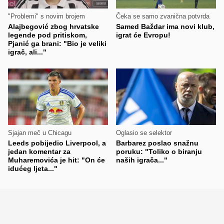
"Problemi" s novim brojem
Čeka se samo zvanična potvrda
Alajbegović zbog hrvatske
Samed Baždar ima novi klub,
legende pod pritiskom,
igrat će Evropu!
Pjanić ga brani: "Bio je veliki
igrač, ali..."
Sjajan meč u Chicagu
Oglasio se selektor
Leeds pobijedio Liverpool, a
Barbarez poslao snažnu
jedan komentar za
poruku: "Toliko o biranju
Muharemovića je hit: "On će
naših igrača..."
idućeg ljeta..."