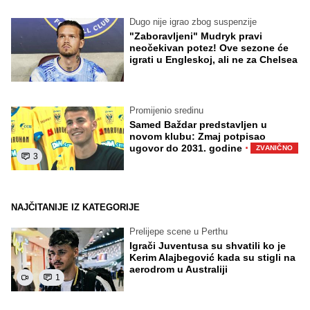
Dugo nije igrao zbog suspenzije
"Zaboravljeni" Mudryk pravi
neočekivan potez! Ove sezone će
igrati u Engleskoj, ali ne za Chelsea
Promijenio sredinu
Samed Baždar predstavljen u
novom klubu: Zmaj potpisao
·
ugovor do 2031. godine
ZVANIČNO
3
NAJČITANIJE IZ KATEGORIJE
Prelijepe scene u Perthu
Igrači Juventusa su shvatili ko je
Kerim Alajbegović kada su stigli na
aerodrom u Australiji
1