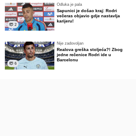
Odluka je pala
Sapunici je došao kraj: Rodri
večeras objavio gdje nastavlja
karijeru!
2
Nije zadovoljan
Realova greška stoljeća?! Zbog
jedne rečenice Rodri ide u
Barcelonu
6