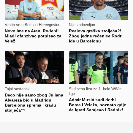
Vratio se u Bosnu i Hercegovinu
Nije zadovoljan
Novo ime na Areni Rođeni!
Realova greška stoljeća?!
Mladi ofanzivac potpisao za
Zbog jedne rečenice Rodri
Velež
ide u Barcelonu
Tajni sastanak
Službena lica za 1. kolo WWin
lige
Deco nije samo zbog Juliana
Admir Musić sudi derbi
Alvareza bio u Madridu,
Borca i Veleža, poznato gdje
Barcelona sprema "krađu
će igrati Sarajevo i Radnik!
stoljeća"?