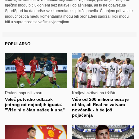
riječnik mogu biti uklonjeni bez najave i objašnjenja, ali to ne obavezuje
SportSport.ba da obriše sve komentare koji krše pravila. Čitanjem prihvatate
mogućnost da među komentarima mogu biti pronađeni sadržaji koji mogu
biti u suprotnosti sa vašim uvjerenjima.
POPULARNO
Rođeni napunili kasu
Kraljevi aktivni na tržištu
Velež potvrdio odlazak
Više od 200 miliona eura je
jednog od najboljih igrača:
otišlo, ali Real ne zatvara
"Više nije član našeg kluba"
novčanik - biće još
pojačanja