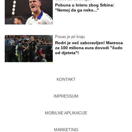
Pobuna u Interu zbog Srbina:
"Nemoj da ga neko..."
Posao je pri kraju
Rodri je već zaboravljen! Maresca
za 100 miliona eura dovodi "čudo
od djeteta"!
KONTAKT
IMPRESSUM
MOBILNE APLIKACIJE
MARKETING