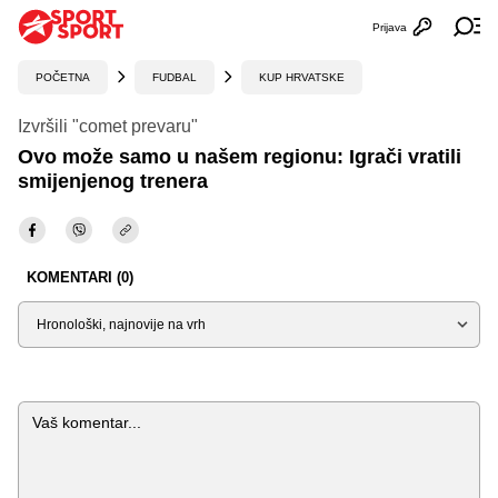
Prijava
Otvori profi
Ot
POČETNA
FUDBAL
KUP HRVATSKE
Izvršili "comet prevaru"
Ovo može samo u našem regionu: Igrači vratili
smijenjenog trenera
KOMENTARI (0)
Sortiraj
Komentar