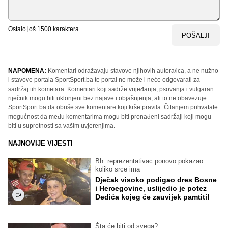
Ostalo još
1500
karaktera
POŠALJI
NAPOMENA:
Komentari odražavaju stavove njihovih autora/ica, a ne nužno
i stavove portala SportSport.ba te portal ne može i neće odgovarati za
sadržaj tih kometara. Komentari koji sadrže vrijeđanja, psovanja i vulgaran
riječnik mogu biti uklonjeni bez najave i objašnjenja, ali to ne obavezuje
SportSport.ba da obriše sve komentare koji krše pravila. Čitanjem prihvatate
mogućnost da među komentarima mogu biti pronađeni sadržaji koji mogu
biti u suprotnosti sa vašim uvjerenjima.
NAJNOVIJE VIJESTI
Bh. reprezentativac ponovo pokazao
koliko srce ima
Dječak visoko podigao dres Bosne
i Hercegovine, uslijedio je potez
Dedića kojeg će zauvijek pamtiti!
Šta će biti od svega?