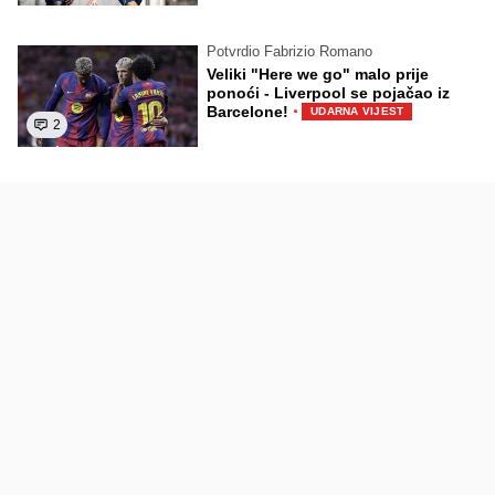
Potvrdio Fabrizio Romano
Veliki "Here we go" malo prije
ponoći - Liverpool se pojačao iz
·
Barcelone!
UDARNA VIJEST
2