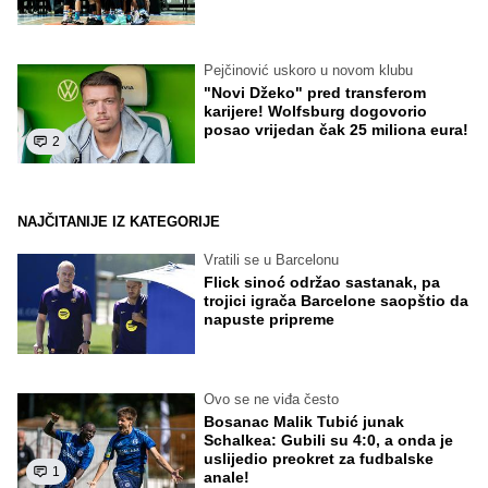
Pejčinović uskoro u novom klubu
"Novi Džeko" pred transferom
karijere! Wolfsburg dogovorio
posao vrijedan čak 25 miliona eura!
2
NAJČITANIJE IZ KATEGORIJE
Vratili se u Barcelonu
Flick sinoć održao sastanak, pa
trojici igrača Barcelone saopštio da
napuste pripreme
Ovo se ne viđa često
Bosanac Malik Tubić junak
Schalkea: Gubili su 4:0, a onda je
uslijedio preokret za fudbalske
1
anale!