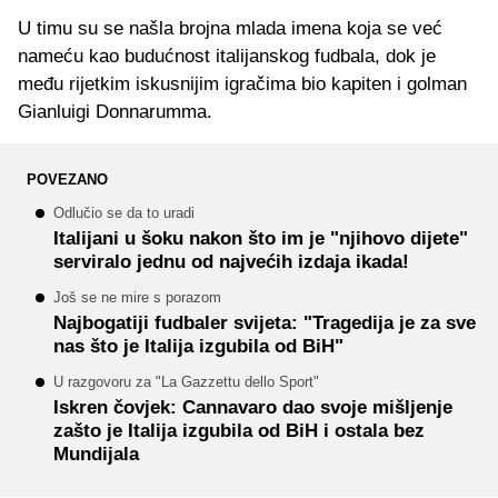
U timu su se našla brojna mlada imena koja se već
nameću kao budućnost italijanskog fudbala, dok je
među rijetkim iskusnijim igračima bio kapiten i golman
Gianluigi Donnarumma.
POVEZANO
Odlučio se da to uradi
Italijani u šoku nakon što im je "njihovo dijete"
serviralo jednu od najvećih izdaja ikada!
Još se ne mire s porazom
Najbogatiji fudbaler svijeta: "Tragedija je za sve
nas što je Italija izgubila od BiH"
U razgovoru za "La Gazzettu dello Sport"
Iskren čovjek: Cannavaro dao svoje mišljenje
zašto je Italija izgubila od BiH i ostala bez
Mundijala