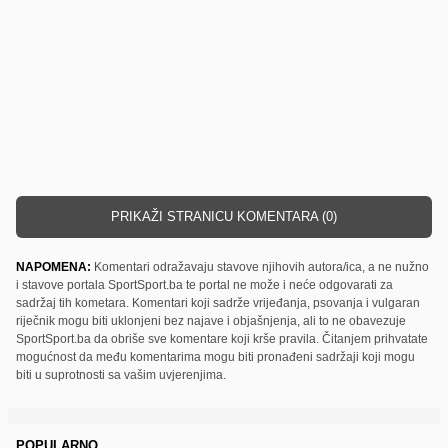
PRIKAŽI STRANICU KOMENTARA (0)
NAPOMENA:
Komentari odražavaju stavove njihovih autora/ica, a ne nužno
i stavove portala SportSport.ba te portal ne može i neće odgovarati za
sadržaj tih kometara. Komentari koji sadrže vrijeđanja, psovanja i vulgaran
riječnik mogu biti uklonjeni bez najave i objašnjenja, ali to ne obavezuje
SportSport.ba da obriše sve komentare koji krše pravila. Čitanjem prihvatate
mogućnost da među komentarima mogu biti pronađeni sadržaji koji mogu
biti u suprotnosti sa vašim uvjerenjima.
POPULARNO