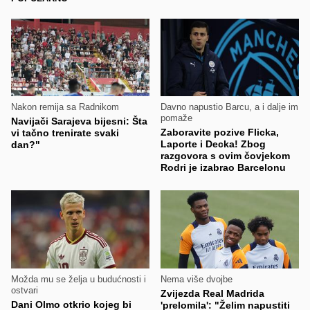
Nakon remija sa Radnikom
Davno napustio Barcu, a i dalje im
pomaže
Navijači Sarajeva bijesni: Šta
Zaboravite pozive Flicka,
vi tačno trenirate svaki
Laporte i Decka! Zbog
dan?"
razgovora s ovim čovjekom
Rodri je izabrao Barcelonu
Možda mu se želja u budućnosti i
Nema više dvojbe
ostvari
Zvijezda Real Madrida
Dani Olmo otkrio kojeg bi
'prelomila': "Želim napustiti