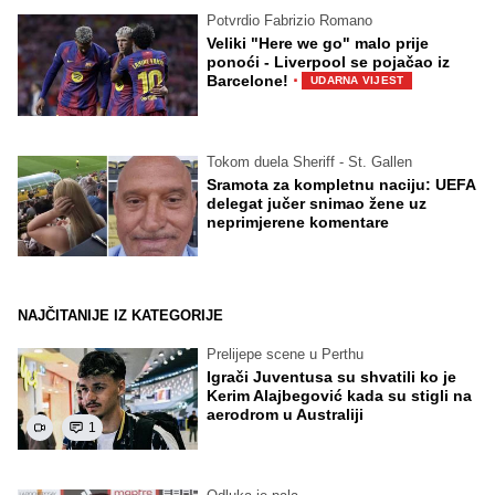
Potvrdio Fabrizio Romano
Veliki "Here we go" malo prije
ponoći - Liverpool se pojačao iz
·
Barcelone!
UDARNA VIJEST
Tokom duela Sheriff - St. Gallen
Sramota za kompletnu naciju: UEFA
delegat jučer snimao žene uz
neprimjerene komentare
NAJČITANIJE IZ KATEGORIJE
Prelijepe scene u Perthu
Igrači Juventusa su shvatili ko je
Kerim Alajbegović kada su stigli na
aerodrom u Australiji
1