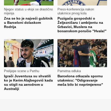
Njegov status u ekipi se drastično
Press-konferencija nakon
mijenja
utakmice prvog kola
Zna se ko je najveći gubitnik
Puzigaća gospodski o
u Barceloni dolaskom
Željezničaru i ambijentu na
Rodrija
Grbavici, Muslera na
bosanskom poručio "Hvala!"
Prelijepe scene u Perthu
Pametna odluka
Igrači Juventusa su shvatili
Barcelona otkazala spornu
ko je Kerim Alajbegović kada
utakmicu: "Odigravanje
su stigli na aerodrom u
meča bilo bi neprimjereno"
Australiji