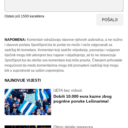
Ostalo još
1500
karaktera
POŠALJI
NAPOMENA:
Komentari odražavaju stavove njihovih autora/ica, a ne nužno
i stavove portala SportSport.ba te portal ne može i neće odgovarati za
sadržaj tih kometara. Komentari koji sadrže vrijeđanja, psovanja i vulgaran
riječnik mogu biti uklonjeni bez najave i objašnjenja, ali to ne obavezuje
SportSport.ba da obriše sve komentare koji krše pravila. Čitanjem prihvatate
mogućnost da među komentarima mogu biti pronađeni sadržaji koji mogu
biti u suprotnosti sa vašim uvjerenjima.
NAJNOVIJE VIJESTI
UEFA bez milosti
Dobili 10.000 eura kazne zbog
pogrdne poruke Lešinarima!
Otkrio detalje pregovora