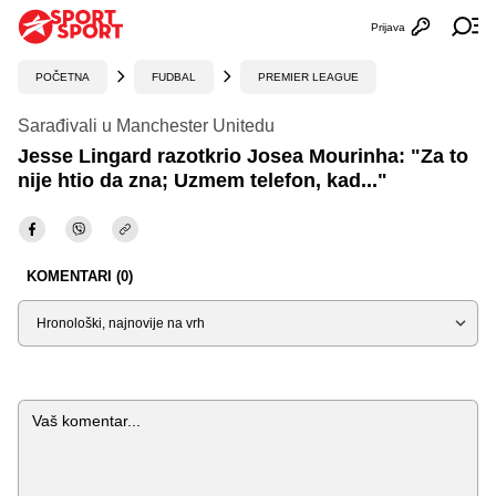
Prijava
Otvori profi
Ot
POČETNA
FUDBAL
PREMIER LEAGUE
Sarađivali u Manchester Unitedu
Jesse Lingard razotkrio Josea Mourinha: "Za to
nije htio da zna; Uzmem telefon, kad..."
KOMENTARI (0)
Sortiraj
Komentar