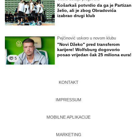
Košarkaš potvrdio da ga je Partizan
želio, ali je zbog Obradovića
izabrao drugi klub
Pejčinović uskoro u novom klubu
"Novi Džeko" pred transferom
karijere! Wolfsburg dogovorio
posao vrijedan čak 25 miliona eura!
5
KONTAKT
IMPRESSUM
MOBILNE APLIKACIJE
MARKETING