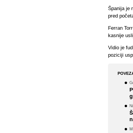
Španija je 
pred početa
Ferran Torr
kasnije usl
Vidio je fud
poziciji us
POVEZ
G
P
g
Ni
Š
n
M