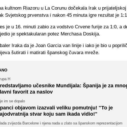
na kultnom Riazoru u La Corunu dočekala Irak u prijateljskoj
k Svjetskog prvenstva i nakon 45 minuta igre rezultat je 1:1
es je u 16. minuti zabio za vodstvo Crvene furije za 1:0, a 
ijedio je spektakularan potez Merchasa Doskija.
baler Iraka da je Joan Garcia van linije i iako je bio u poprili
pijeva šutirati i matirati španskog čuvara mreže.
ANO
rupa H
redstavljamo učesnike Mundijala: Španija je za mno
lavni favorit za naslov
je im se dopalo
panci objavom izazvali veliku pomutnju! "To je
ajodvratnija stvar koju sam ikada vidio!"
lada zvijezda Barcelone i njena nada u zlato sa španskom reprezentacijom