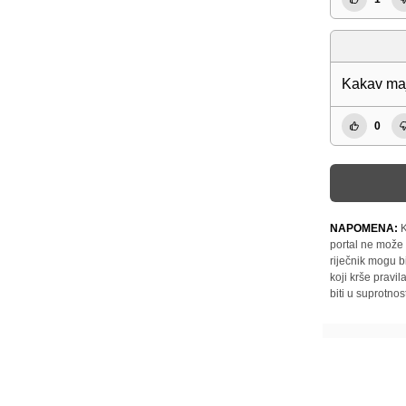
Kakav maj
0
NAPOMENA:
K
portal ne može 
riječnik mogu b
koji krše pravi
biti u suprotnos