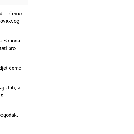
idjet ćemo
n ovakvog
ja Simona
ati broj
idjet ćemo
aj klub, a
iz
 pogodak.