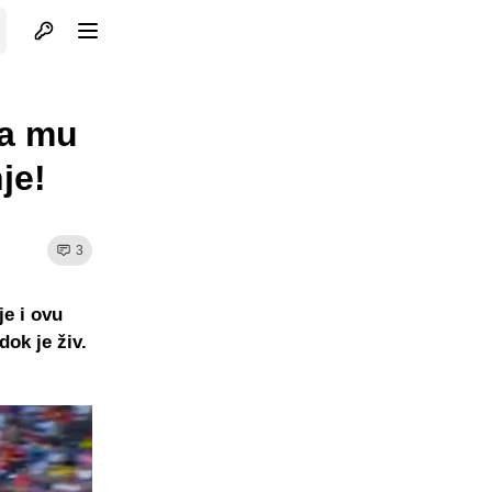
Otvori profil
Otvori meni
pa mu
je!
3
je i ovu
ok je živ.