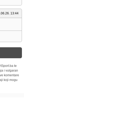
.06.26. 13:44
tSport.ba te
ja i vulgaran
 sve komentare
ji koji mogu