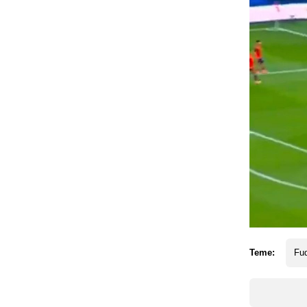
Teme:
Fud