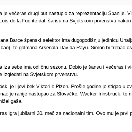
 je večeras drugi put nastupio za reprezentaciju Španije. V
 Luis de la Fuente dati šansu na Svjetskom prvenstvu nako
ana Barce španski selektor ima dugogodišnju jedinicu Unai
ilbao), te golmana Arsenala Davida Rayu. Simon bi trebao ost
 iza sebe ima odličnu sezonu. Dobio je šansu i večeras i v
e izgledati na Svjetskom prvenstvu.
ki je lijevi bek Viktorije Plzen. Prošle godine je stigao u ov
emac je ranije nastupao za Slovačko, Wacker Innsbruck, te n
niželigaša.
as igra jubilarni 30. meč za nacionalni tim. Ovo mu je prvi