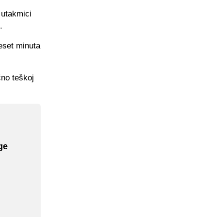
 utakmici
.
deset minuta
čno teškoj
ge