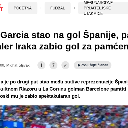
MEĐUNARODNE
POČETNA
FUDBAL
PRIJATELJSKE
UTAKMICE
Garcia stao na gol Španije, 
ler Iraka zabio gol za pamćen
:00,
Midhat Šljivak
Poslušajte
članak
a je po drugi put stao među stative reprezentacije Špani
kultnom Riazoru u La Corunu golman Barcelone pamtiti d
ski mu je zabio spektakularan gol.