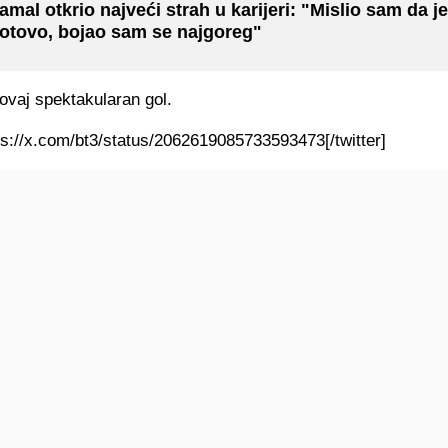
amal otkrio najveći strah u karijeri: "Mislio sam da je
otovo, bojao sam se najgoreg"
ovaj spektakularan gol.
tps://x.com/bt3/status/2062619085733593473[/twitter]