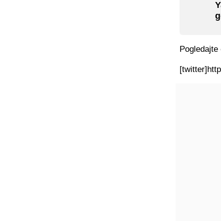
Y
g
Pogledajte 
[twitter]ht