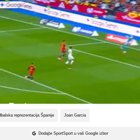
balska reprezentacija Španije
Joan Garcia
Dodajte SportSport u vaš Google izbor