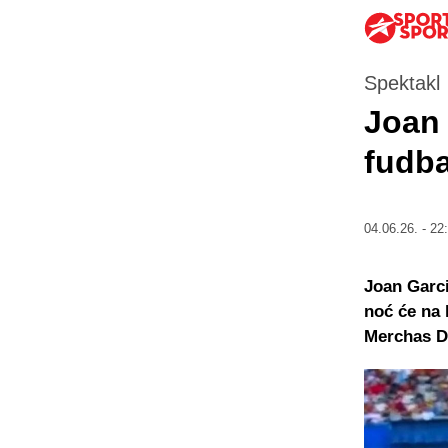
Spektakl
Joan 
fudba
04.06.26. - 22
Joan Garci
noć će na 
Merchas Do