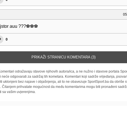
05
stor auu ???⚽️⚽️⚽️
0
PRIKAŽI STRANICU KOMENTARA (3)
omentari odražavaju stavove njihovih autora/ica, a ne nužno i stavove portala Spor
i neće odgovarati za sadržaj tih kometara. Komentari koji sadrže vrijeđanja, psovan
iti uklonjeni bez najave i objašnjenja, ali to ne obavezuje SportSport.ba da obriše
la. Čitanjem prihvatate mogućnost da među komentarima mogu biti pronađeni sadrža
ti sa vašim uvjerenjima.