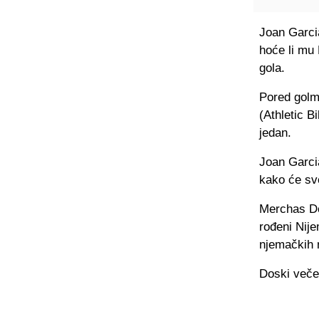
Joan Garcia
hoće li mu
gola.
Pored golm
(Athletic B
jedan.
Joan Garcia
kako će sv
Merchas Dos
rođeni Nij
njemačkih 
Doski večer