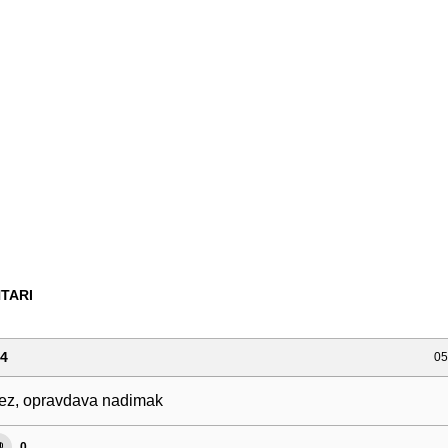
TARI
94
05
ez, opravdava nadimak
0