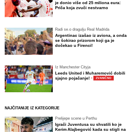
je donio više od 25 miliona eura:
Priča koja zvuči nestvarno
Radi se.o dragulju Real Madrida
Argentinac izašao iz aviona, a onda
se šokirao prizorom koji ga je
dočekao u Firenci!
Iz Manchester Cityja
Leeds United i Muharemović dobili
·
sjajno pojačanje!
ZVANIČNO
NAJČITANIJE IZ KATEGORIJE
Prelijepe scene u Perthu
Igrači Juventusa su shvatili ko je
Kerim Alajbegović kada su stigli na