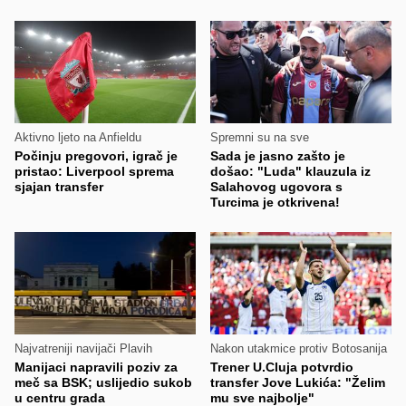
Aktivno ljeto na Anfieldu
Spremni su na sve
Počinju pregovori, igrač je
Sada je jasno zašto je
pristao: Liverpool sprema
došao: "Luda" klauzula iz
sjajan transfer
Salahovog ugovora s
Turcima je otkrivena!
Najvatreniji navijači Plavih
Nakon utakmice protiv Botosanija
Manijaci napravili poziv za
Trener U.Cluja potvrdio
meč sa BSK; uslijedio sukob
transfer Jove Lukića: "Želim
u centru grada
mu sve najbolje"