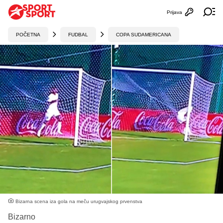
Prijava
Otvori profi
Ot
POČETNA
FUDBAL
COPA SUDAMERICANA
Bizarna scena iza gola na meču urugvajskog prvenstva
Bizarno