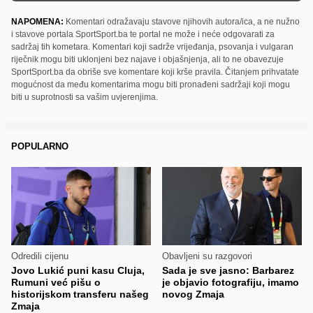
NAPOMENA:
Komentari odražavaju stavove njihovih autora/ica, a ne nužno
i stavove portala SportSport.ba te portal ne može i neće odgovarati za
sadržaj tih kometara. Komentari koji sadrže vrijeđanja, psovanja i vulgaran
riječnik mogu biti uklonjeni bez najave i objašnjenja, ali to ne obavezuje
SportSport.ba da obriše sve komentare koji krše pravila. Čitanjem prihvatate
mogućnost da među komentarima mogu biti pronađeni sadržaji koji mogu
biti u suprotnosti sa vašim uvjerenjima.
POPULARNO
Odredili cijenu
Obavljeni su razgovori
Jovo Lukić puni kasu Cluja,
Sada je sve jasno: Barbarez
Rumuni već pišu o
je objavio fotografiju, imamo
historijskom transferu našeg
novog Zmaja
Zmaja