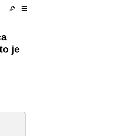
Otvori profil
Otvori meni
ča
o je