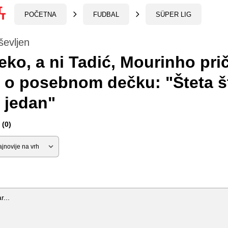
POČETNA
FUDBAL
SÜPER LIG
ševljen
eko, a ni Tadić, Mourinho pri
o posebnom dečku: "Šteta št
 jedan"
(0)