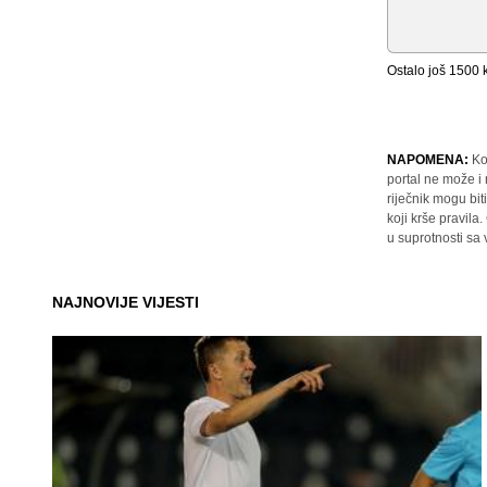
Ostalo još
1500
k
NAPOMENA:
Ko
portal ne može i
riječnik mogu bit
koji krše pravil
u suprotnosti sa
NAJNOVIJE VIJESTI