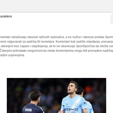
araktera
mentari odražavaju stavove njihovih autora/ica, a ne nužno i stavove portala Sport
 neće odgovarati za sadržaj tih kometara. Komentari koji sadrže vrijeđanja, psovanj
i uklonjeni bez najave i objašnjenja, ali to ne obavezuje SportSport.ba da obriše 
a. Čitanjem prihvatate mogućnost da među komentarima mogu biti pronađeni sadržaji
 vašim uvjerenjima.