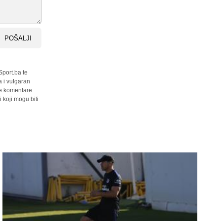
POŠALJI
Sport.ba te
a i vulgaran
sve komentare
 koji mogu biti