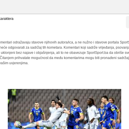
araktera
mentari odražavaju stavove njihovih autora/ica, a ne nužno i stavove portala Sport
 neće odgovarati za sadržaj tih kometara. Komentari koji sadrže vrijeđanja, psovanj
i uklonjeni bez najave i objašnjenja, ali to ne obavezuje SportSport.ba da obriše 
a. Čitanjem prihvatate mogućnost da među komentarima mogu biti pronađeni sadržaji
 vašim uvjerenjima.