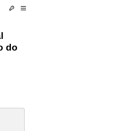
Otvori profil
Otvori meni
l
o do