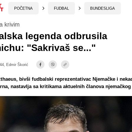
POČETNA
FUDBAL
BUNDESLIGA
a krivim
lska legenda odbrusila
chu: "Sakrivaš se..."
:44,
Edmir Škorić
thaeus, bivši fudbalski reprezentativac Njemačke i neka
rna, nastavlja sa kritikama aktuelnih članova njemačkog