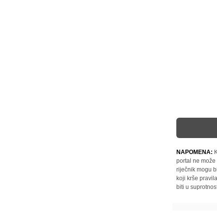
NAPOMENA:
K
portal ne može 
riječnik mogu b
koji krše pravi
biti u suprotnos