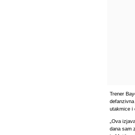
Trener Baye
defanzivna 
utakmice i 
„Ova izjav
dana sam za