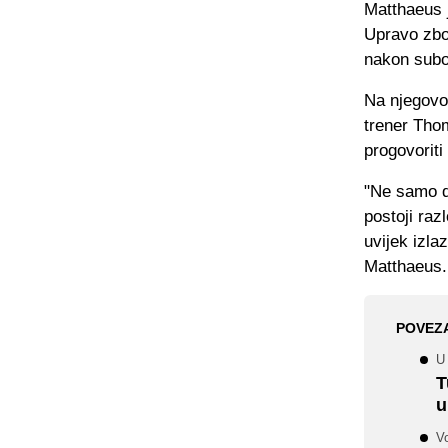
Matthaeus j
Upravo zbog
nakon subot
Na njegovo
trener Thom
progovorit
"Ne samo da
postoji raz
uvijek izla
Matthaeus.
POVEZ
U 
T
u
V