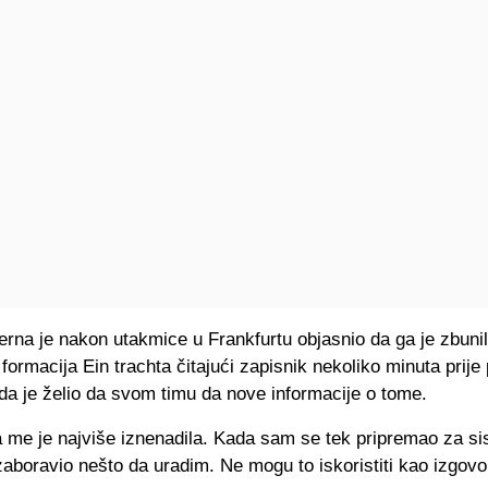
rna je nakon utakmice u Frankfurtu objasnio da ga je zbuni
formacija Ein trachta čitajući zapisnik nekoliko minuta prije
da je želio da svom timu da nove informacije o tome.
a me je najviše iznenadila. Kada sam se tek pripremao za si
boravio nešto da uradim. Ne mogu to iskoristiti kao izgovor