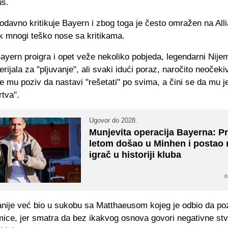
us.
davno kritikuje Bayern i zbog toga je često omražen na Alli
ak mnogi teško nose sa kritikama.
ayern proigra i opet veže nekoliko pobjeda, legendarni Nije
rijala za "pljuvanje", ali svaki idući poraz, naročito neočekiv
će mu poziv da nastavi "rešetati" po svima, a čini se da mu j
rtva".
Ugovor do 2028.
Munjevita operacija Bayerna: P
letom došao u Minhen i postao n
igrač u historiji kluba
0
anije već bio u sukobu sa Matthaeusom kojeg je odbio da poz
mice, jer smatra da bez ikakvog osnova govori negativne stv