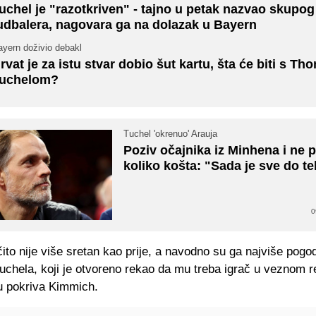
uchel je "razotkriven" - tajno u petak nazvao skupog
udbalera, nagovara ga na dolazak u Bayern
ayern doživio debakl
rvat je za istu stvar dobio šut kartu, šta će biti s 
uchelom?
Tuchel 'okrenuo' Arauja
Poziv očajnika iz Minhena i ne p
koliko košta: "Sada je sve do te
0
to nije više sretan kao prije, a navodno su ga najviše pogodi
chela, koji je otvoreno rekao da mu treba igrač u veznom r
ju pokriva Kimmich.