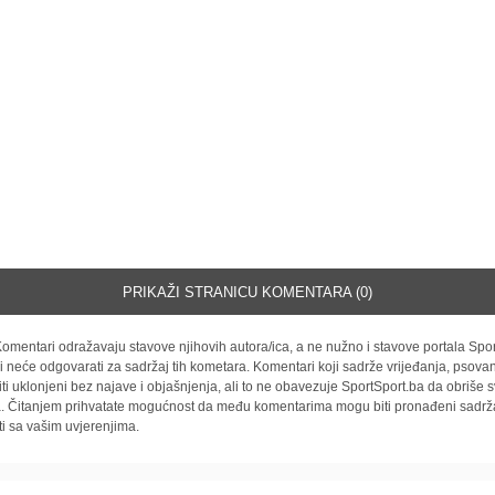
PRIKAŽI STRANICU KOMENTARA (0)
omentari odražavaju stavove njihovih autora/ica, a ne nužno i stavove portala Spor
i neće odgovarati za sadržaj tih kometara. Komentari koji sadrže vrijeđanja, psovan
iti uklonjeni bez najave i objašnjenja, ali to ne obavezuje SportSport.ba da obriše
la. Čitanjem prihvatate mogućnost da među komentarima mogu biti pronađeni sadrža
ti sa vašim uvjerenjima.