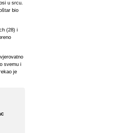
osi u srcu.
oštar bio
h (28) i
voreno
 vjerovatno
o o svemu i
rekao je
ac