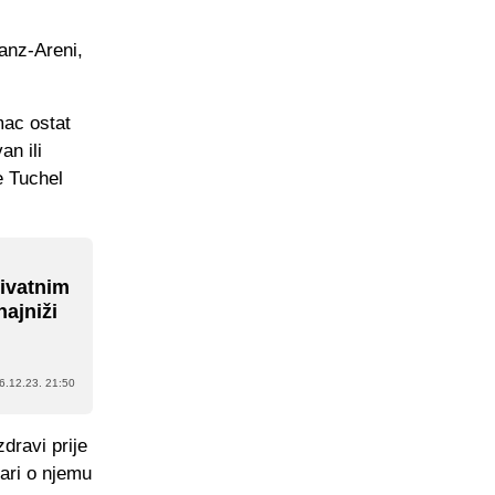
anz-Areni,
mac ostat
an ili
e Tuchel
rivatnim
ajniži
6.12.23. 21:50
dravi prije
ari o njemu