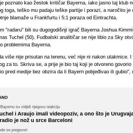
e poznato kao žestok kritičar Bayerna, iako jasno taj klub n
 toga, teško mu padaju teške partije i porazi, a naročito je 
nje blamaže u Frankfurtu i 5:1 poraza od Eintrachta.
m "radaru" bili su dugogodišnji igrač Bayerna Joshua Kimmic
as Tuchel (50). Fudbalski analitičar se nije libio za Sky ot
i o problemima Bayerna.
 više nije prisutan na terenu, već nije ni nakon utakmice. I
log za to. Skriva se, a prije je bio taj koji je otvoreno govori
zio pred medije bez obzira da li Bayern pobjeđivao ili gubio", 
ANO
Bayernu su vidjeli njegovu reakciju
uchel i Araujo imali videopoziv, a ono što je Urugvaj
radio je nož u srce Barceloni
ode se pregovori