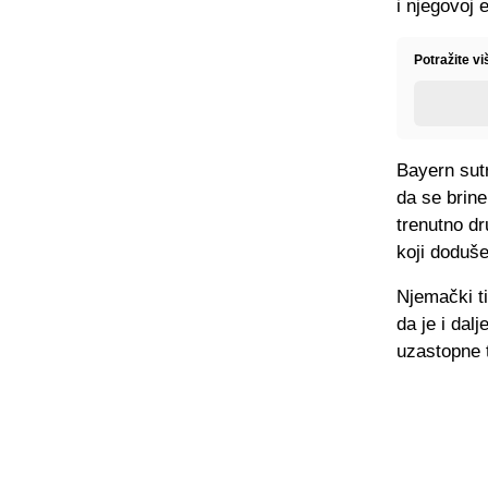
i njegovoj e
Potražite v
Bayern sutr
da se brine
trenutno d
koji doduše
Njemački t
da je i da
uzastopne t