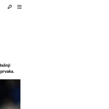
Otvori profil
Otvori meni
dašnji
 prvaka.