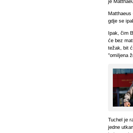
je Matthae
Matthaeus o
gdje se ip
Ipak, čim B
će bez mate
težak, bit 
"omiljena ž
Tuchel je r
jedne utka