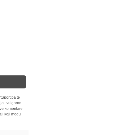
tSport.ba te
ja i vulgaran
 sve komentare
ji koji mogu