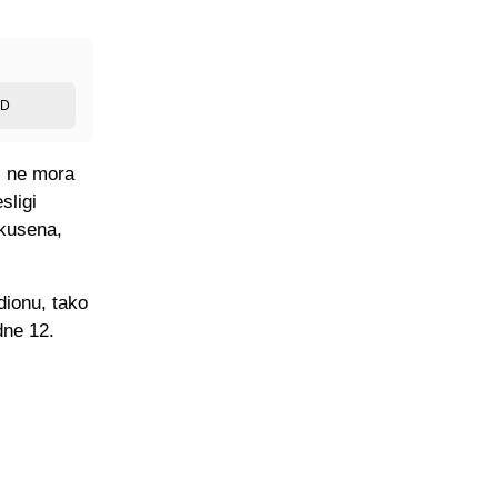
ED
i ne mora
sligi
rkusena,
dionu, tako
dne 12.