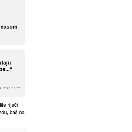
Thomasom
itaju
be..."
9.12.23. 16:52
le riječi
edu, baš na