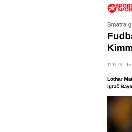
Smatra g
Fudba
Kimmi
11.12.23. - 15
Lothar Mat
igrač Baye