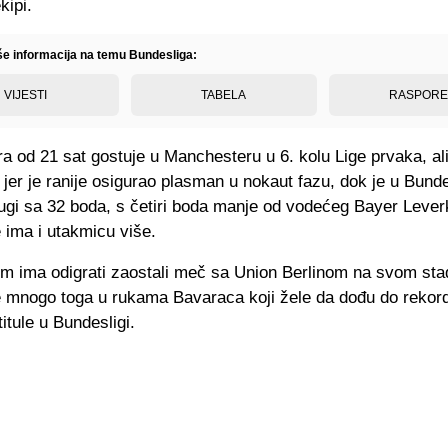
kipi.
iše informacija na temu Bundesliga:
VIJESTI
TABELA
RASPOR
a od 21 sat gostuje u Manchesteru u 6. kolu Lige prvaka, al
 jer je ranije osigurao plasman u nokaut fazu, dok je u Bunde
rugi sa 32 boda, s četiri boda manje od vodećeg Bayer Leve
 ima i utakmicu više.
im ima odigrati zaostali meč sa Union Berlinom na svom sta
lje mnogo toga u rukama Bavaraca koji žele da dođu do rekor
itule u Bundesligi.