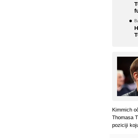
T
f
B
H
T
Kimmich oči
Thomasa Tu
poziciji ko