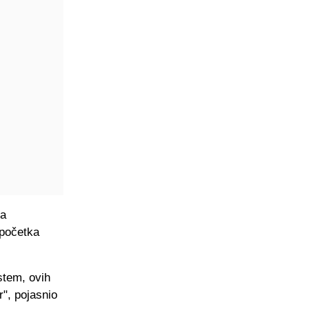
la
 početka
stem, ovih
", pojasnio