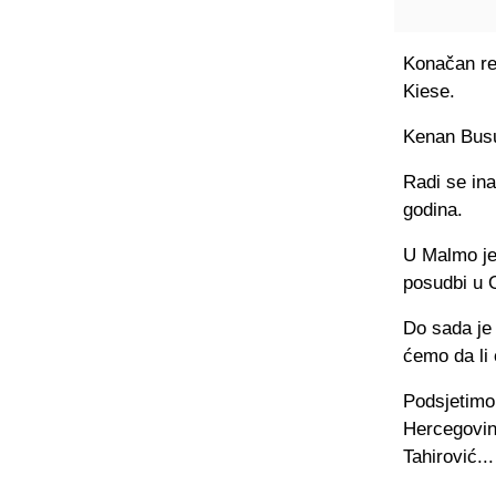
Konačan rez
Kiese.
Kenan Busul
Radi se in
godina.
U Malmo je 
posudbi u 
Do sada je
ćemo da li 
Podsjetimo
Hercegovin
Tahirović...