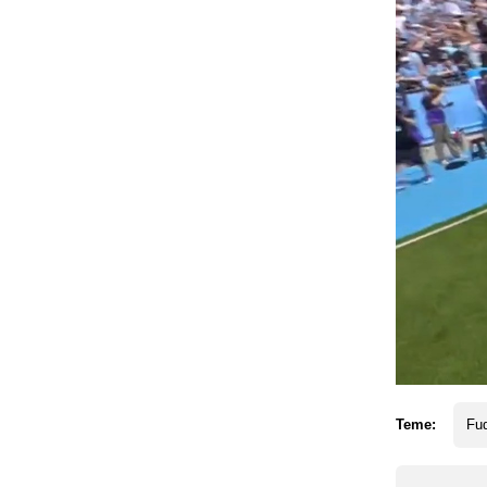
Teme:
Fud