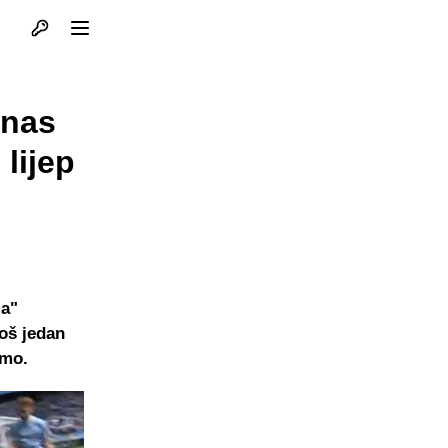
Otvori profil
Otvori meni
anas
lijep
la"
još jedan
almo.