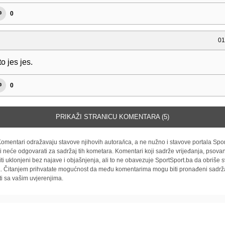
0
01
to jes jes.
0
PRIKAŽI STRANICU KOMENTARA (5)
omentari odražavaju stavove njihovih autora/ica, a ne nužno i stavove portala Spor
i neće odgovarati za sadržaj tih kometara. Komentari koji sadrže vrijeđanja, psovan
iti uklonjeni bez najave i objašnjenja, ali to ne obavezuje SportSport.ba da obriše
la. Čitanjem prihvatate mogućnost da među komentarima mogu biti pronađeni sadrža
ti sa vašim uvjerenjima.