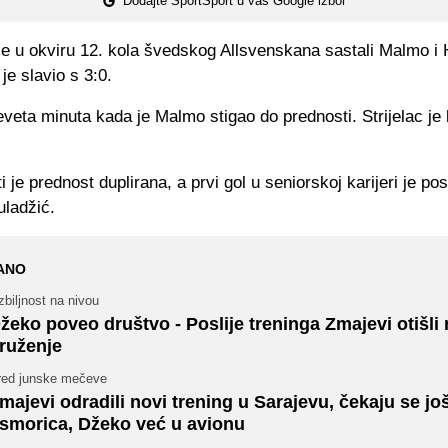
Dodajte SportSport u vaš Google izbor
e u okviru 12. kola švedskog Allsvenskana sastali Malmo i
je slavio s 3:0.
eveta minuta kada je Malmo stigao do prednosti. Strijelac je 
i je prednost duplirana, a prvi gol u seniorskoj karijeri je po
ladžić.
ANO
biljnost na nivou
žeko poveo društvo - Poslije treninga Zmajevi otišli 
ruženje
red junske mečeve
majevi odradili novi trening u Sarajevu, čekaju se jo
smorica, Džeko već u avionu