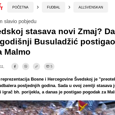
POČETNA
FUDBAL
ALLSVENSKAN
m slavio pobjedu
dskoj stasava novi Zmaj? D
-godišnji Busuladžić postigao 
za Malmo
:11,
5
reprezentacija Bosne i Hercegovine Švedskoj je "preote
udbalera posljednjih godina. Sada u ovoj zemlji stasava 
i igrač bh. porijekla, a danas je postigao pogodak za M