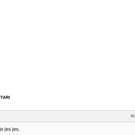
TARI
01
to jes jes.