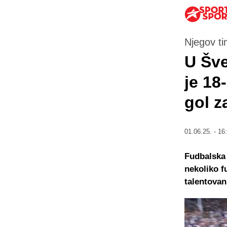
Njegov ti
U Šve
je 18
gol 
01.06.25. - 16
Fudbalska 
nekoliko f
talentovan