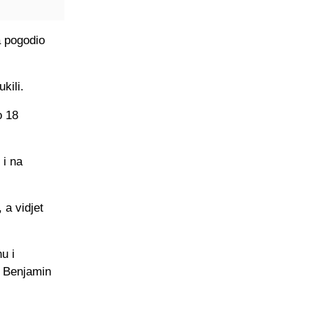
a pogodio
kili.
o 18
 i na
a vidjet
u i
, Benjamin