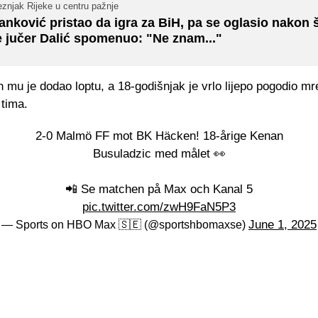
znjak Rijeke u centru pažnje
anković pristao da igra za BiH, pa se oglasio nakon 
e jučer Dalić spomenuo: "Ne znam..."
mu je dodao loptu, a 18-godišnjak je vrlo lijepo pogodio m
 tima.
2-0 Malmö FF mot BK Häcken! 18-årige Kenan
Busuladzic med målet 👀
📲 Se matchen på Max och Kanal 5
pic.twitter.com/zwH9FaN5P3
June 1, 2025
— Sports on HBO Max 🇸🇪 (@sportshbomaxse)