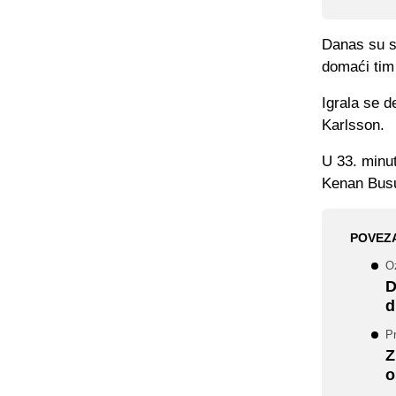
Danas su s
domaći tim 
Igrala se d
Karlsson.
U 33. minut
Kenan Busu
POVEZ
Oz
D
d
P
Z
o