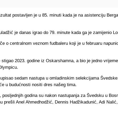
ultat postavljen je u 85. minuti kada je na asistenciju Berg
adžić je danas igrao do 79. minute kada ga je zamijenio Lou
ače o centralnom veznom fudbaleru koji je u februaru napuni
stigao 2023. godine iz Oskarshamna, a bio je jedno vrijeme
Olympicu.
 upisao sedam nastupa u omladinskim selekcijama Švedske, 
će u budućnosti nositi dres našeg tima.
, posljednjih godina su nakon nastupanja za Švedsku u Bosn
u prešli Anel Ahmedhodžić, Dennis Hadžikadunić, Adi Nalić