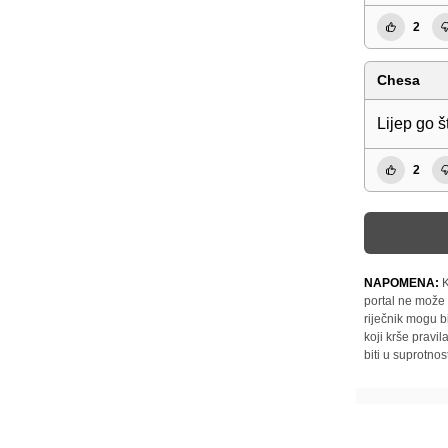
2
Chesa
Lijep go š
2
NAPOMENA:
K
portal ne može 
riječnik mogu b
koji krše pravi
biti u suprotnos