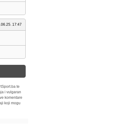
.06.25. 17:47
tSport.ba te
ja i vulgaran
 sve komentare
ji koji mogu