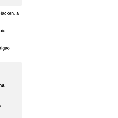
 Hacken, a
bio
stigao
na
š