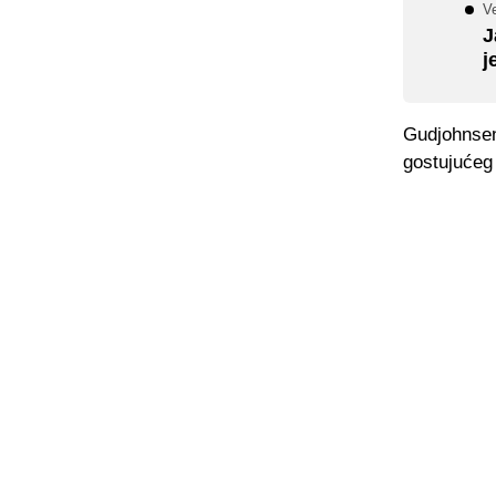
Ve
J
j
Gudjohnsen 
gostujućeg