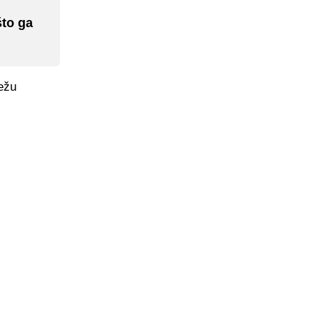
što ga
režu