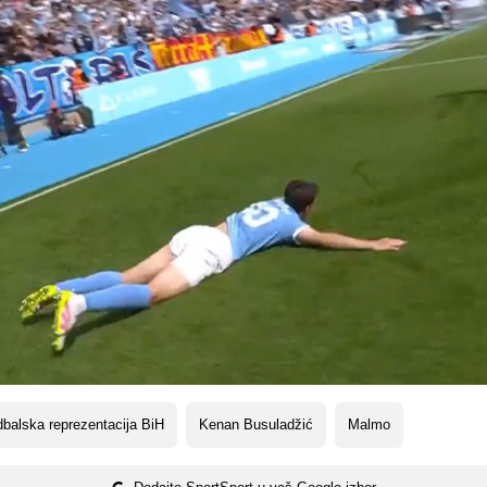
balska reprezentacija BiH
Kenan Busuladžić
Malmo