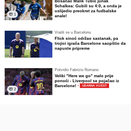
Bosanac Malik Tubić junak
Schalkea: Gubili su 4:0, a onda je
uslijedio preokret za fudbalske
1
anale!
Vratili se u Barcelonu
Flick sinoć održao sastanak, pa
trojici igrača Barcelone saopštio da
napuste pripreme
Potvrdio Fabrizio Romano
Veliki "Here we go" malo prije
ponoći - Liverpool se pojačao iz
·
Barcelone!
UDARNA VIJEST
2