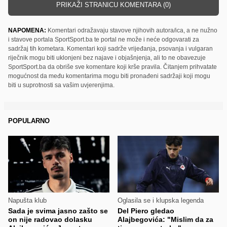
PRIKAŽI STRANICU KOMENTARA (0)
NAPOMENA:
Komentari odražavaju stavove njihovih autora/ica, a ne nužno
i stavove portala SportSport.ba te portal ne može i neće odgovarati za
sadržaj tih kometara. Komentari koji sadrže vrijeđanja, psovanja i vulgaran
riječnik mogu biti uklonjeni bez najave i objašnjenja, ali to ne obavezuje
SportSport.ba da obriše sve komentare koji krše pravila. Čitanjem prihvatate
mogućnost da među komentarima mogu biti pronađeni sadržaji koji mogu
biti u suprotnosti sa vašim uvjerenjima.
POPULARNO
Napušta klub
Oglasila se i klupska legenda
Sada je svima jasno zašto se
Del Piero gledao
on nije radovao dolasku
Alajbegovića: "Mislim da za