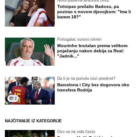
Nova ljubavna avantura Grka
Tsitsipas prežalio Badosu, pa
pozirao s novom djevojkom: "Ima li
barem 18?"
Portugalac surovo iskren
Mourinho brutalan prema velikom
pojačanju nakon debija za Real:
"Jadnik..."
Da li je na pomolu novi preokret?
Barcelona i City bez dogovora oko
transfera Rodrija
2
NAJČITANIJE IZ KATEGORIJE
Ovo se ne viđa često