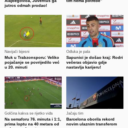
Alajbegovića, Juventus ga
tim nema potrebe"
jutros odmah prodao!
Navijači bijesni
Odluka je pala
Muk u Trabzonsporu: Veliko
Sapunici je došao kraj: Rodri
pojačanje se povrijedilo već
večeras objavio gdje
u 20. minuti
nastavlja karijeru!
Golčina kakva se rijetko viđa
Jačaju tim
Na semaforu 76. minuta i 1:1,
Barcelona oborila rekord
prima loptu na 40 metara od
novim ulaznim transferom