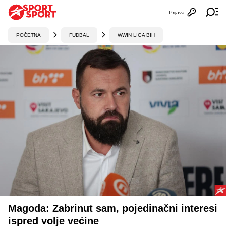
Prijava
Otvori profi
Ot
POČETNA
FUDBAL
WWIN LIGA BIH
Magoda: Zabrinut sam, pojedinačni interesi
ispred volje većine