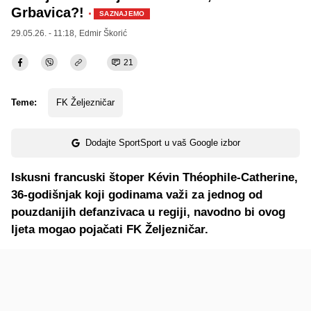
Grbavica?!
·
SAZNAJEMO
29.05.26. - 11:18,
Edmir Škorić
21
Teme:
FK Željezničar
Dodajte SportSport u vaš Google izbor
Iskusni francuski štoper Kévin Théophile-Catherine,
36-godišnjak koji godinama važi za jednog od
pouzdanijih defanzivaca u regiji, navodno bi ovog
ljeta mogao pojačati FK Željezničar.