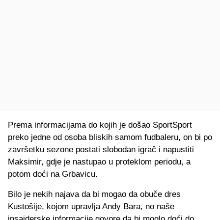
Prema informacijama do kojih je došao SportSport
preko jedne od osoba bliskih samom fudbaleru, on bi po
završetku sezone postati slobodan igrač i napustiti
Maksimir, gdje je nastupao u proteklom periodu, a
potom doći na Grbavicu.
Bilo je nekih najava da bi mogao da obuče dres
Kustošije, kojom upravlja Andy Bara, no naše
insajderske informacije govore da bi moglo doći do