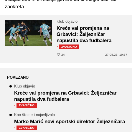
zaokreta.
Klub objavio
Kreće val promjena na
Grbavici: Željezničar
napustila dva fudbalera
·
ZVANIČNO
24
27.05.26. 19:57
POVEZANO
Klub objavio
Kreće val promjena na Grbavici: Željezničar
napustila dva fudbalera
·
ZVANIČNO
Kao što se i najavljivalo
Marko Marić novi sportski direktor Željezničara
·
ZVANIČNO