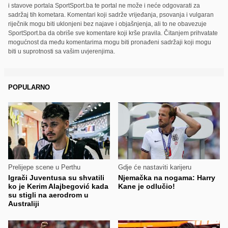
i stavove portala SportSport.ba te portal ne može i neće odgovarati za
sadržaj tih kometara. Komentari koji sadrže vrijeđanja, psovanja i vulgaran
riječnik mogu biti uklonjeni bez najave i objašnjenja, ali to ne obavezuje
SportSport.ba da obriše sve komentare koji krše pravila. Čitanjem prihvatate
mogućnost da među komentarima mogu biti pronađeni sadržaji koji mogu
biti u suprotnosti sa vašim uvjerenjima.
POPULARNO
Prelijepe scene u Perthu
Gdje će nastaviti karijeru
Igrači Juventusa su shvatili
Njemačka na nogama: Harry
ko je Kerim Alajbegović kada
Kane je odlučio!
su stigli na aerodrom u
Australiji