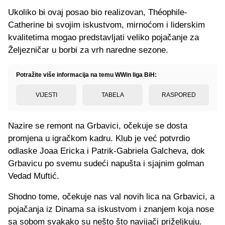
Ukoliko bi ovaj posao bio realizovan, Théophile-
Catherine bi svojim iskustvom, mirnoćom i liderskim
kvalitetima mogao predstavljati veliko pojačanje za
Željezničar u borbi za vrh naredne sezone.
Potražite više informacija na temu WWin liga BiH:
VIJESTI
TABELA
RASPORED
Nazire se remont na Grbavici, očekuje se dosta
promjena u igračkom kadru. Klub je već potvrdio
odlaske Joaa Ericka i Patrik-Gabriela Galcheva, dok
Grbavicu po svemu sudeći napušta i sjajnim golman
Vedad Muftić.
Shodno tome, očekuje nas val novih lica na Grbavici, a
pojačanja iz Dinama sa iskustvom i znanjem koja nose
sa sobom svakako su nešto što navijači priželjkuju.