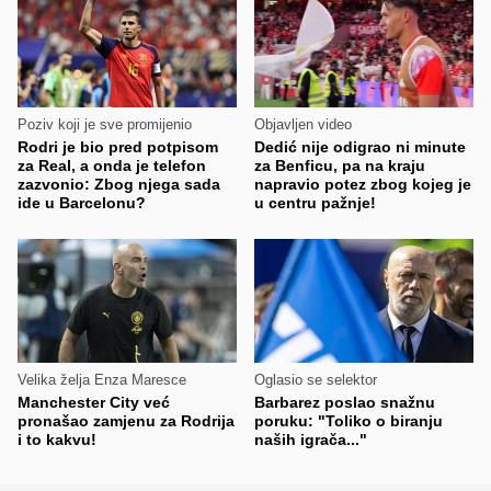
Poziv koji je sve promijenio
Objavljen video
Rodri je bio pred potpisom
Dedić nije odigrao ni minute
za Real, a onda je telefon
za Benficu, pa na kraju
zazvonio: Zbog njega sada
napravio potez zbog kojeg je
ide u Barcelonu?
u centru pažnje!
Velika želja Enza Maresce
Oglasio se selektor
Manchester City već
Barbarez poslao snažnu
pronašao zamjenu za Rodrija
poruku: "Toliko o biranju
i to kakvu!
naših igrača..."