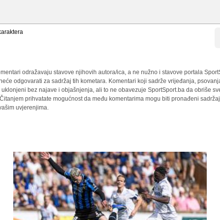
araktera
mentari odražavaju stavove njihovih autora/ica, a ne nužno i stavove portala Sport
 neće odgovarati za sadržaj tih kometara. Komentari koji sadrže vrijeđanja, psovanj
i uklonjeni bez najave i objašnjenja, ali to ne obavezuje SportSport.ba da obriše 
a. Čitanjem prihvatate mogućnost da među komentarima mogu biti pronađeni sadržaji
 vašim uvjerenjima.