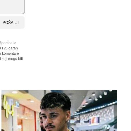
POŠALJI
Sport.ba te
a i vulgaran
sve komentare
 koji mogu biti