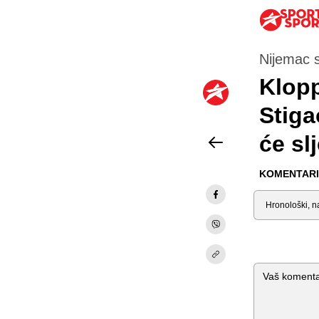
Nijemac s
Klopp
Stiga
će sl
KOMENTARI 
Sortiraj
Komentar