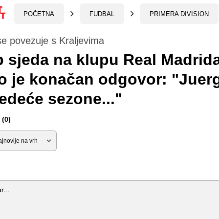
POČETNA
FUDBAL
PRIMERA DIVISION
e povezuje s Kraljevima
 sjeda na klupu Real Madrid
o je konačan odgovor: "Juer
jedeće sezone..."
(0)