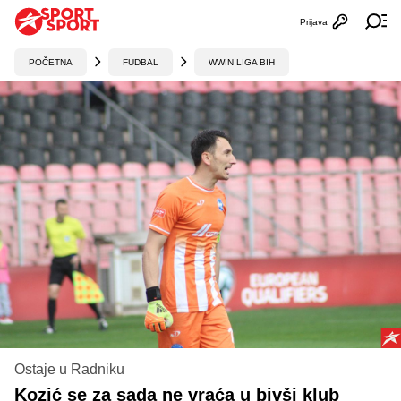
Prijava
Otvori profi
Ot
POČETNA
FUDBAL
WWIN LIGA BIH
Ostaje u Radniku
Kozić se za sada ne vraća u bivši klub