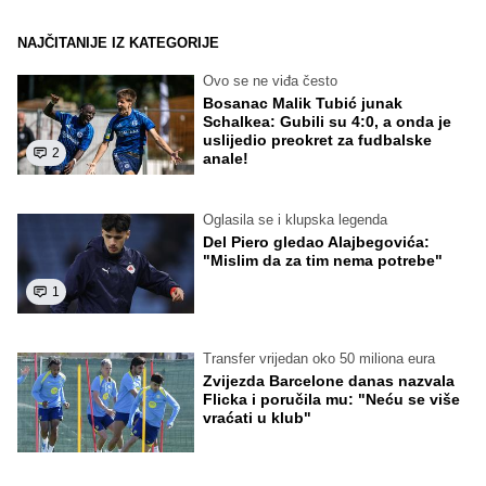
NAJČITANIJE IZ KATEGORIJE
Ovo se ne viđa često
Bosanac Malik Tubić junak
Schalkea: Gubili su 4:0, a onda je
uslijedio preokret za fudbalske
2
anale!
Oglasila se i klupska legenda
Del Piero gledao Alajbegovića:
"Mislim da za tim nema potrebe"
1
Transfer vrijedan oko 50 miliona eura
Zvijezda Barcelone danas nazvala
Flicka i poručila mu: "Neću se više
vraćati u klub"