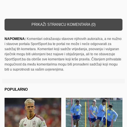
PRIKAŽI STRANICU KOMENTARA (0)
NAPOMENA:
Komentari odražavaju stavove njihovih autora/ica, a ne nužno
i stavove portala SportSport.ba te portal ne može i neće odgovarati za
sadržaj tih kometara. Komentari koji sadrže vrijeđanja, psovanja i vulgaran
riječnik mogu biti uklonjeni bez najave i objašnjenja, ali to ne obavezuje
SportSport.ba da obriše sve komentare koji krše pravila. Čitanjem prihvatate
mogućnost da među komentarima mogu biti pronađeni sadržaji koji mogu
biti u suprotnosti sa vašim uvjerenjima.
POPULARNO