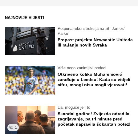
NAJNOVIJE VIJESTI
Potpuna rekonstrukcija na St. James'
Parku
Propast projekta Newcastle Uniteda
ili rađanje novih Svraka
Više nego zanimljivi podaci
Otkriveno koliko Muharemović
zarađuje u Leedsu: Kada su vidjeli
cifru, mnogi nisu mogli vjerovati!
Da, moguće je i to
Skandal godine! Zvijezda odradila
zagrijavanje, pa tri minute pred
početak napravila šokantan potez!
1