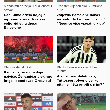
Možda mu se želja u budućnosti i
Transfer vrijedan oko 50 miliona
ostvari
eura
Dani Olmo otkrio kojeg bi
Zvijezda Barcelone danas
reprezentativca Hrvatske
nazvala Flicka i poručila mu:
volio vidjeti u dresu
"Neću se više vraćati u klub"
Barcelone
Plavi savladali BSK
Bh. fudbaler iskoristio dobro
minute
Kad je najteže, oni daju
Alajbegović debitovao,
najviše: Željezničar prekinuo
Tuttosport otvorio veliko
brige i obradovao Grbavicu!
pitanje: "Šta će biti s njim?"