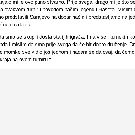
ajalo mi je ovo puno stvarno. Prije svega, drago mi je što s
 na ovakvom turniru povodom našim legendu Haseta. Mislim
o predstavili Sarajevo na dobar način i predstavljamo na j
ičnom izdanju.
da smo se skupili dosta starijih igrača. Ima više i tu nekih ko
onda i mislim da smo prije svega da će bit dobro druženje. D
e momke sve vidio još jednom i nadam se da ovaj, da ćemo
 kraja na ovom turniru."