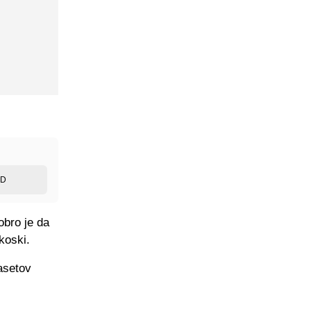
ED
obro je da
koski.
Hasetov