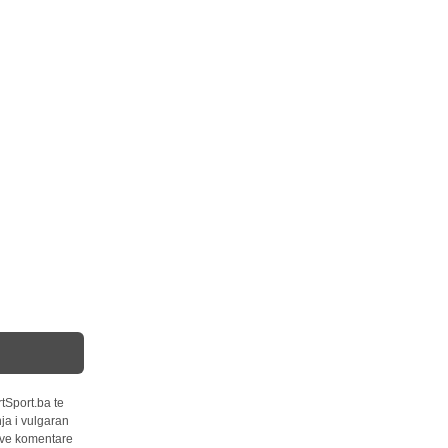
tSport.ba te
ja i vulgaran
 sve komentare