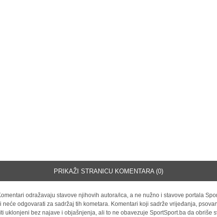
PRIKAŽI STRANICU KOMENTARA (0)
omentari odražavaju stavove njihovih autora/ica, a ne nužno i stavove portala Spor
i neće odgovarati za sadržaj tih kometara. Komentari koji sadrže vrijeđanja, psovan
iti uklonjeni bez najave i objašnjenja, ali to ne obavezuje SportSport.ba da obriše