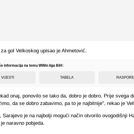
 za gol Velkoskog upisao je Ahmetović.
iše informacija na temu WWin liga BiH:
VIJESTI
TABELA
RASPOR
kad onaj, ponovilo se tako da, dobro je dobro. Prije svega d
žimo, da se dobro zabavimo, pa to je najbitnije", rekao je Vel
 Sarajevo je na najbolji mogući način otvorilo ovogodišnji 
o je naravno pobjeda.