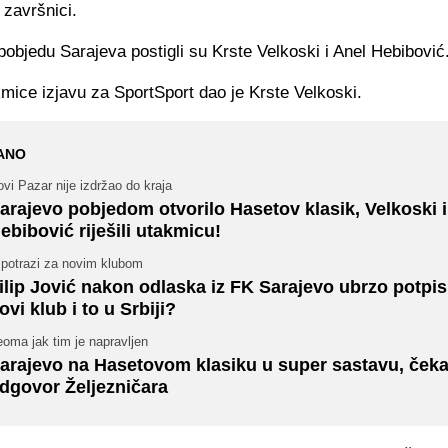
 završnici.
objedu Sarajeva postigli su Krste Velkoski i Anel Hebibović
mice izjavu za SportSport dao je Krste Velkoski.
ANO
vi Pazar nije izdržao do kraja
arajevo pobjedom otvorilo Hasetov klasik, Velkoski i
ebibović riješili utakmicu!
 potrazi za novim klubom
ilip Jović nakon odlaska iz FK Sarajevo ubrzo potpis
ovi klub i to u Srbiji?
oma jak tim je napravljen
arajevo na Hasetovom klasiku u super sastavu, čeka
dgovor Željezničara