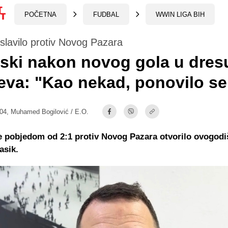
POČETNA
FUDBAL
WWIN LIGA BIH
slavilo protiv Novog Pazara
ski nakon novog gola u dres
eva: "Kao nekad, ponovilo se
:04,
Muhamed Bogilović / E.O.
e pobjedom od 2:1 protiv Novog Pazara otvorilo ovogodi
asik.