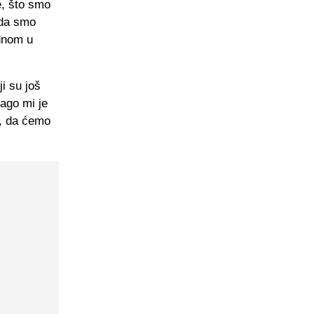
e, što smo
 da smo
ednom u
ji su još
rago mi je
, da ćemo