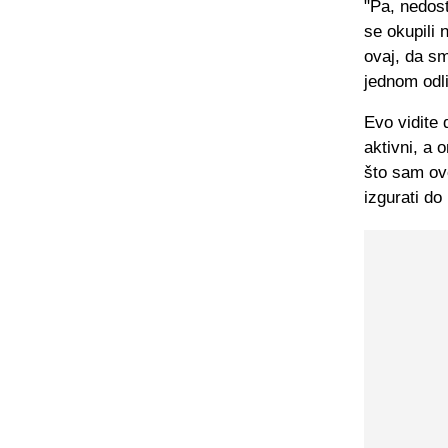
"Pa, nedost
se okupili
ovaj, da sm
jednom odl
Evo vidite 
aktivni, a 
što sam ov
izgurati do