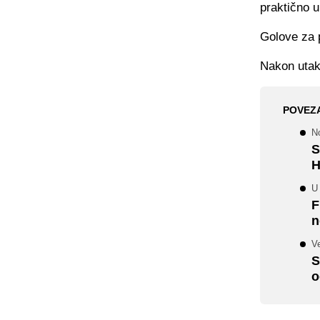
praktično u
Golove za p
Nakon utak
POVEZ
No
S
H
U
F
n
Ve
S
o