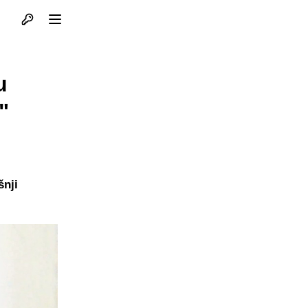
Otvori profil
Otvori meni
u
"
šnji