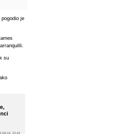
 pogodio je
 James
rranquilli.
k su
tako
e,
onci
0.09.24. 22:42