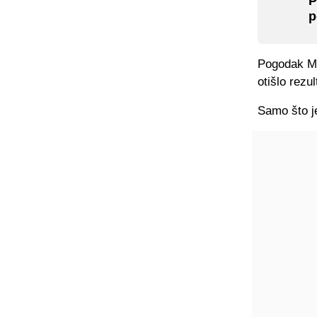
P
p
Pogodak Mo
otišlo rezu
Samo što j