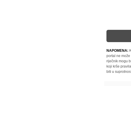
NAPOMENA:
K
portal ne može 
riječnik mogu b
koji krše pravi
biti u suprotnos