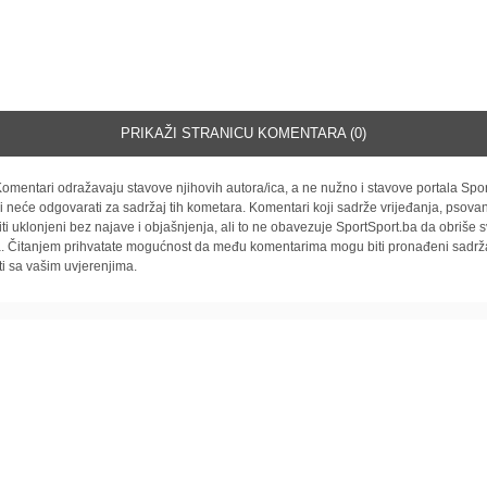
PRIKAŽI STRANICU KOMENTARA (0)
omentari odražavaju stavove njihovih autora/ica, a ne nužno i stavove portala Spor
i neće odgovarati za sadržaj tih kometara. Komentari koji sadrže vrijeđanja, psovan
iti uklonjeni bez najave i objašnjenja, ali to ne obavezuje SportSport.ba da obriše
la. Čitanjem prihvatate mogućnost da među komentarima mogu biti pronađeni sadrža
ti sa vašim uvjerenjima.