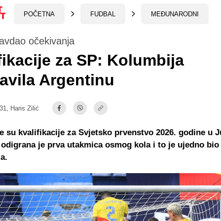
POČETNA
FUDBAL
MEĐUNARODNI
ravdao očekivanja
fikacije za SP: Kolumbija
avila Argentinu
:31,
Haris Zilić
e su kvalifikacije za Svjetsko prvenstvo 2026. godine u 
 odigrana je prva utakmica osmog kola i to je ujedno bio
ja.