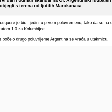
rvi dan i odmah skandal na Oi: Argentinski fudbaleri
objegli s terena od ljutitih Marokanaca
squere je bio i jedini u prvom poluvremenu, tako da se na
ltatom 1:0 za Kolumbijce.
e počelo drugo poluvrijeme Argentina se vraća u utakmicu.