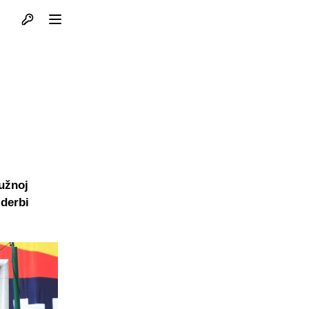
Otvori profil
Otvori meni
Južnoj
 derbi