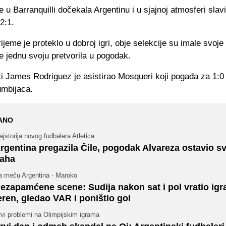
e u Barranquilli dočekala Argentinu i u sjajnoj atmosferi slavi
2:1.
ijeme je proteklo u dobroj igri, obje selekcije su imale svoje 
e jednu svoju pretvorila u pogodak.
i James Rodriguez je asistirao Mosqueri koji pogađa za 1:0 
umbijaca.
ANO
jstorija novog fudbalera Atletica
rgentina pregazila Čile, pogodak Alvareza ostavio s
aha
a meču Argentina - Maroko
ezapamćene scene: Sudija nakon sat i pol vratio igr
eren, gledao VAR i poništio gol
vi problemi na Olimpijskim igrama