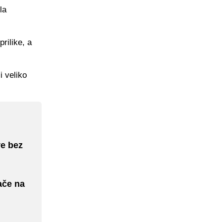
la
prilike, a
i veliko
ve bez
ače na