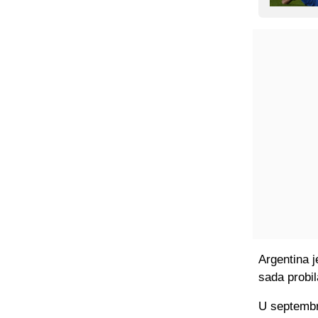
Argentina j
sada probi
U septembru