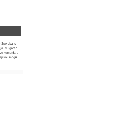
tSport.ba te
ja i vulgaran
 sve komentare
ji koji mogu