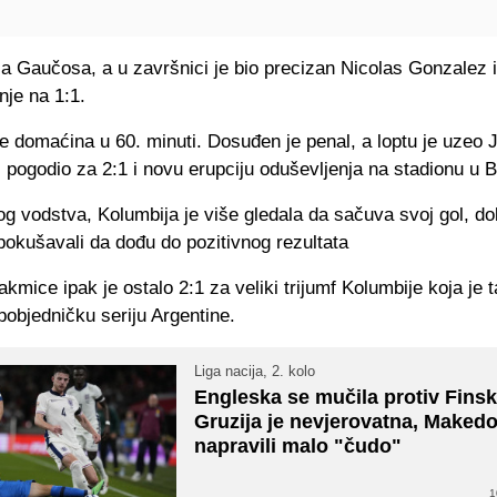
a Gaučosa, a u završnici je bio precizan Nicolas Gonzalez i
nje na 1:1.
je domaćina u 60. minuti. Dosuđen je penal, a loptu je uzeo
 pogodio za 2:1 i novu erupciju oduševljenja na stadionu u Ba
g vodstva, Kolumbija je više gledala da sačuva svoj gol, do
pokušavali da dođu do pozitivnog rezultata
akmice ipak je ostalo 2:1 za veliki trijumf Kolumbije koja je 
pobjedničku seriju Argentine.
Liga nacija, 2. kolo
Engleska se mučila protiv Finsk
Gruzija je nevjerovatna, Maked
napravili malo "čudo"
1