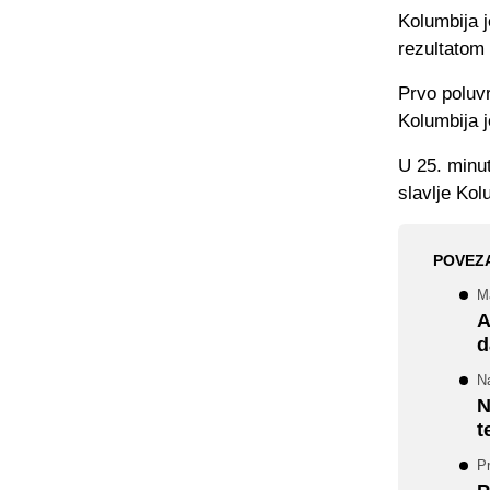
Kolumbija j
rezultatom 
Prvo poluvr
Kolumbija j
U 25. minut
slavlje Kol
POVEZ
Ma
A
d
N
N
t
Pr