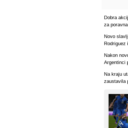
Dobra akcij
za poravna
Novo slavl
Rodriguez i
Nakon novo
Argentinci 
Na kraju ut
zaustavila 