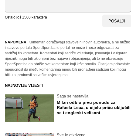
Ostalo još
1500
karaktera
POŠALJI
NAPOMENA:
Komentari odražavaju stavove njihovih autora/ica, a ne nužno
i stavove portala SportSport.ba te portal ne može i neće odgovarati za
sadržaj tih kometara. Komentari koji sadrže vrijeđanja, psovanja i vulgaran
riječnik mogu biti uklonjeni bez najave i objašnjenja, ali to ne obavezuje
SportSport.ba da obriše sve komentare koji krše pravila. Čitanjem prihvatate
mogućnost da među komentarima mogu biti pronađeni sadržaji koji mogu
biti u suprotnosti sa vašim uvjerenjima.
NAJNOVIJE VIJESTI
Saga se nastavlja
Milan odbio prvu ponudu za
Rafaela Leaa, u cijelu priču uključili
se i engleski velikani
Sve je otkriveno