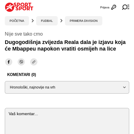
Prijava
Otvori profi
Ot
POČETNA
FUDBAL
PRIMERA DIVISION
Nije sve tako crno
Dugogodišnja zvijezda Reala dala je izjavu koja
će Mbappeu napokon vratiti osmijeh na lice
KOMENTARI (0)
Sortiraj
Komentar