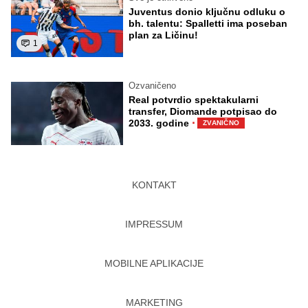
Juventus donio ključnu odluku o
bh. talentu: Spalletti ima poseban
plan za Ličinu!
1
Ozvaničeno
Real potvrdio spektakularni
transfer, Diomande potpisao do
·
2033. godine
ZVANIČNO
KONTAKT
IMPRESSUM
MOBILNE APLIKACIJE
MARKETING