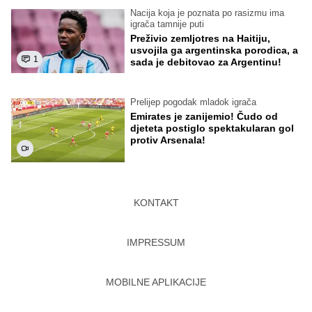
Nacija koja je poznata po rasizmu ima
igrača tamnije puti
Preživio zemljotres na Haitiju,
usvojila ga argentinska porodica, a
1
sada je debitovao za Argentinu!
Prelijep pogodak mladok igrača
Emirates je zanijemio! Čudo od
djeteta postiglo spektakularan gol
protiv Arsenala!
KONTAKT
IMPRESSUM
MOBILNE APLIKACIJE