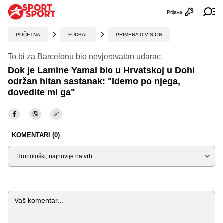
Prijava
Otvori profi
Ot
POČETNA
FUDBAL
PRIMERA DIVISION
To bi za Barcelonu bio nevjerovatan udarac
Dok je Lamine Yamal bio u Hrvatskoj u Dohi
održan hitan sastanak: "Idemo po njega,
dovedite mi ga"
KOMENTARI (0)
Sortiraj
Komentar