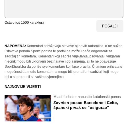
Ostalo još
1500
karaktera
POŠALJI
NAPOMENA:
Komentari odražavaju stavove njihovih autora/ica, a ne nužno
i stavove portala SportSport.ba te portal ne može i neće odgovarati za
sadržaj tih kometara. Komentari koji sadrže vrijeđanja, psovanja i vulgaran
riječnik mogu biti uklonjeni bez najave i objašnjenja, ali to ne obavezuje
SportSport.ba da obriše sve komentare koji krše pravila. Čitanjem prihvatate
mogućnost da među komentarima mogu biti pronađeni sadržaji koji mogu
biti u suprotnosti sa vašim uvjerenjima.
NAJNOVIJE VIJESTI
Mladi fudbaler napustio katalonski ponos
Završen posao Barcelone i Celte,
španski prvak se "osigurao"