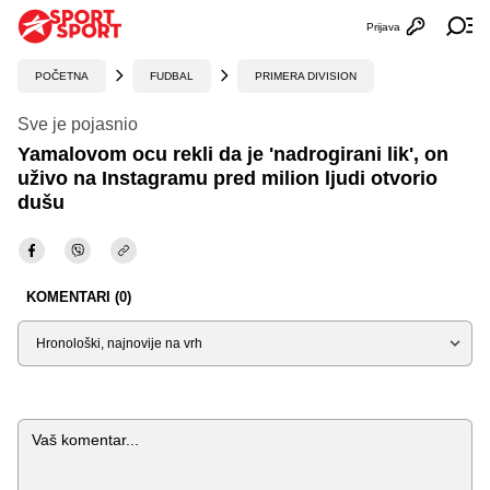
Prijava
Otvori profi
Ot
POČETNA
FUDBAL
PRIMERA DIVISION
Sve je pojasnio
Yamalovom ocu rekli da je 'nadrogirani lik', on
uživo na Instagramu pred milion ljudi otvorio
dušu
KOMENTARI (0)
Sortiraj
Komentar