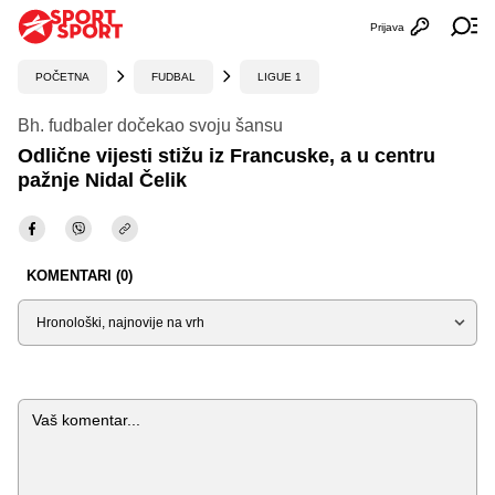
Prijava
Otvori profi
Ot
POČETNA
FUDBAL
LIGUE 1
Bh. fudbaler dočekao svoju šansu
Odlične vijesti stižu iz Francuske, a u centru
pažnje Nidal Čelik
KOMENTARI (0)
Sortiraj
Komentar