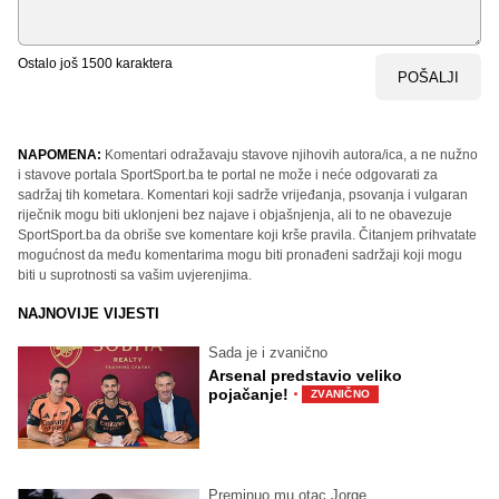
Ostalo još
1500
karaktera
POŠALJI
NAPOMENA:
Komentari odražavaju stavove njihovih autora/ica, a ne nužno
i stavove portala SportSport.ba te portal ne može i neće odgovarati za
sadržaj tih kometara. Komentari koji sadrže vrijeđanja, psovanja i vulgaran
riječnik mogu biti uklonjeni bez najave i objašnjenja, ali to ne obavezuje
SportSport.ba da obriše sve komentare koji krše pravila. Čitanjem prihvatate
mogućnost da među komentarima mogu biti pronađeni sadržaji koji mogu
biti u suprotnosti sa vašim uvjerenjima.
NAJNOVIJE VIJESTI
Sada je i zvanično
Arsenal predstavio veliko
·
pojačanje!
ZVANIČNO
Preminuo mu otac Jorge