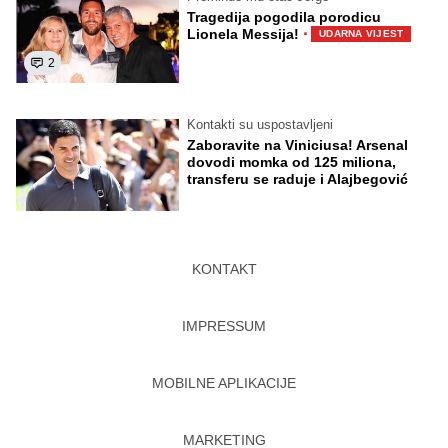
Tragedija pogodila porodicu
·
Lionela Messija!
UDARNA VIJEST
2
Kontakti su uspostavljeni
Zaboravite na Viniciusa! Arsenal
dovodi momka od 125 miliona,
transferu se raduje i Alajbegović
KONTAKT
IMPRESSUM
MOBILNE APLIKACIJE
MARKETING