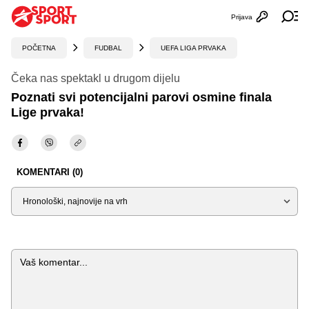
Prijava
Otvori profi
Ot
POČETNA
FUDBAL
UEFA LIGA PRVAKA
Čeka nas spektakl u drugom dijelu
Poznati svi potencijalni parovi osmine finala
Lige prvaka!
KOMENTARI (0)
Sortiraj
Komentar