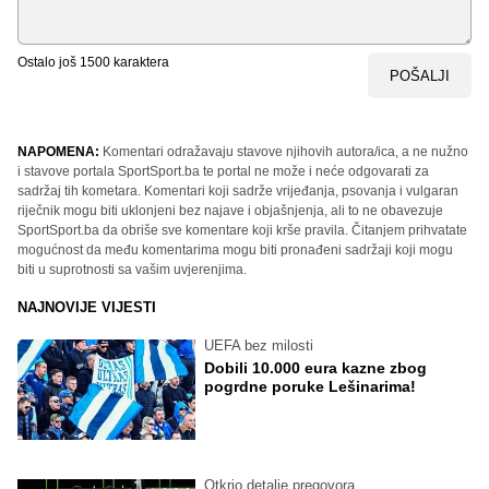
Ostalo još
1500
karaktera
POŠALJI
NAPOMENA:
Komentari odražavaju stavove njihovih autora/ica, a ne nužno
i stavove portala SportSport.ba te portal ne može i neće odgovarati za
sadržaj tih kometara. Komentari koji sadrže vrijeđanja, psovanja i vulgaran
riječnik mogu biti uklonjeni bez najave i objašnjenja, ali to ne obavezuje
SportSport.ba da obriše sve komentare koji krše pravila. Čitanjem prihvatate
mogućnost da među komentarima mogu biti pronađeni sadržaji koji mogu
biti u suprotnosti sa vašim uvjerenjima.
NAJNOVIJE VIJESTI
UEFA bez milosti
Dobili 10.000 eura kazne zbog
pogrdne poruke Lešinarima!
Otkrio detalje pregovora