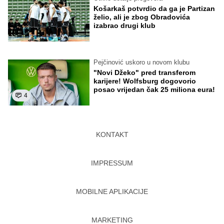
Košarkaš potvrdio da ga je Partizan
želio, ali je zbog Obradovića
izabrao drugi klub
Pejčinović uskoro u novom klubu
"Novi Džeko" pred transferom
karijere! Wolfsburg dogovorio
posao vrijedan čak 25 miliona eura!
4
KONTAKT
IMPRESSUM
MOBILNE APLIKACIJE
MARKETING