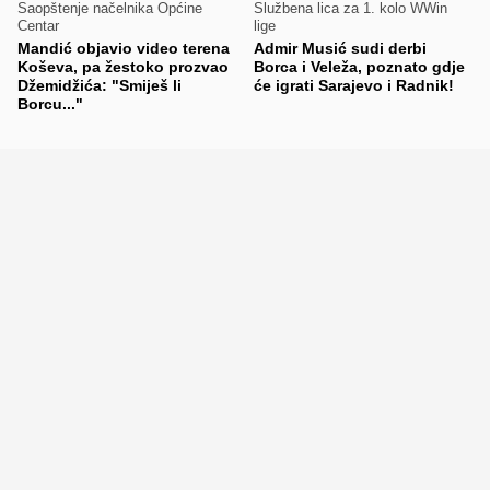
Saopštenje načelnika Općine
Službena lica za 1. kolo WWin
Centar
lige
Mandić objavio video terena
Admir Musić sudi derbi
Koševa, pa žestoko prozvao
Borca i Veleža, poznato gdje
Džemidžića: "Smiješ li
će igrati Sarajevo i Radnik!
Borcu..."