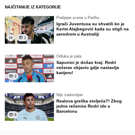
NAJČITANIJE IZ KATEGORIJE
Prelijepe scene u Perthu
Igrači Juventusa su shvatili ko je
Kerim Alajbegović kada su stigli na
aerodrom u Australiji
1
Odluka je pala
Sapunici je došao kraj: Rodri
večeras objavio gdje nastavlja
karijeru!
2
Nije zadovoljan
Realova greška stoljeća?! Zbog
jedne rečenice Rodri ide u
Barcelonu
6