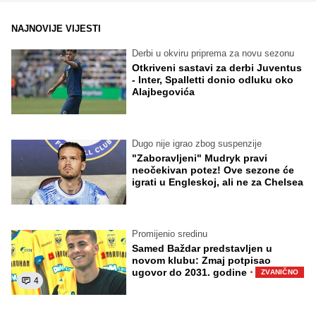
NAJNOVIJE VIJESTI
Derbi u okviru priprema za novu sezonu
Otkriveni sastavi za derbi Juventus
- Inter, Spalletti donio odluku oko
Alajbegovića
Dugo nije igrao zbog suspenzije
"Zaboravljeni" Mudryk pravi
neočekivan potez! Ove sezone će
igrati u Engleskoj, ali ne za Chelsea
Promijenio sredinu
Samed Baždar predstavljen u
novom klubu: Zmaj potpisao
·
ugovor do 2031. godine
ZVANIČNO
4