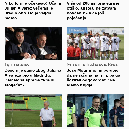
Niko to nije očekivao: Očajni
Više od 200 miliona eura je
Julian Alvarez večeras je
otišlo, ali Real ne zatvara
uradio ono što je valjda i
novčanik - biće još
morao
pojačanja
Tajni sastanak
Ne zanima ih odlazak iz Reala
Deco nije samo zbog Juliana
Jose Mourinho im poručio
Alvareza bio u Madridu,
da ne računa na njih, pa ga
Barcelona sprema "krađu
šokirali odgovorom: "Ne
stoljeća"?
idemo nigdje"