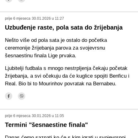
prije 6 mjeseca
30.01.2026 u 11:27
Uzbuđenje raste, pola sata do žrijebanja
Nešto više od pola sata je ostalo do početka
ceremonije žrijebanja parova za svojevrsnu
šesnaestinu finala Lige prvaka.
Ljubitelji fudbala s mnogo nestrpljenja čekaju početak
žrijebanja, a svi očekuju da će kuglice spojiti Benficu i
Real. Bio bi to Mourinhov povratak na Bernabeu.
prije 6 mjeseca
30.01.2026 u 11:05
Termini "šesnaestine finala"
Danas ćemo saznati ko će s kim igrati u svojevrsnoj