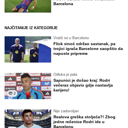
Barcelona
NAJČITANIJE IZ KATEGORIJE
Vratili se u Barcelonu
Flick sinoć održao sastanak, pa
trojici igrača Barcelone saopštio da
napuste pripreme
Odluka je pala
Sapunici je došao kraj: Rodri
večeras objavio gdje nastavlja
karijeru!
2
Nije zadovoljan
Realova greška stoljeća?! Zbog
jedne rečenice Rodri ide u
Barcelonu