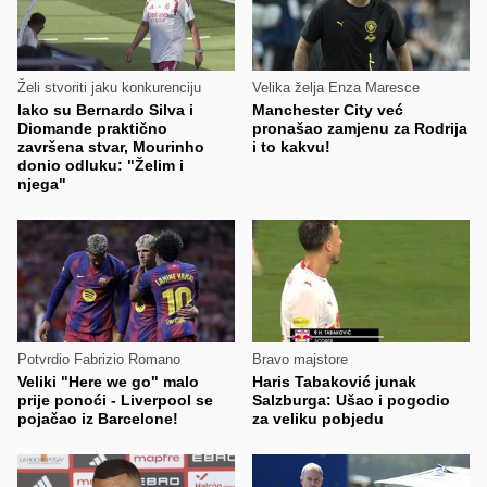
Želi stvoriti jaku konkurenciju
Velika želja Enza Maresce
Iako su Bernardo Silva i
Manchester City već
Diomande praktično
pronašao zamjenu za Rodrija
završena stvar, Mourinho
i to kakvu!
donio odluku: "Želim i
njega"
Potvrdio Fabrizio Romano
Bravo majstore
Veliki "Here we go" malo
Haris Tabaković junak
prije ponoći - Liverpool se
Salzburga: Ušao i pogodio
pojačao iz Barcelone!
za veliku pobjedu