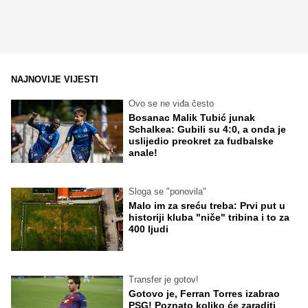
NAJNOVIJE VIJESTI
Ovo se ne viđa često
Bosanac Malik Tubić junak
Schalkea: Gubili su 4:0, a onda je
uslijedio preokret za fudbalske
anale!
Sloga se "ponovila"
Malo im za sreću treba: Prvi put u
historiji kluba "niče" tribina i to za
400 ljudi
Transfer je gotov!
Gotovo je, Ferran Torres izabrao
PSG! Poznato koliko će zaraditi