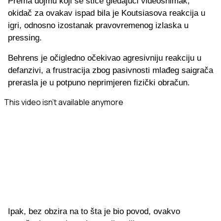
Prema dojmu koji se stiče gledajući videosnimak,
okidač za ovakav ispad bila je Koutsiasova reakcija u
igri, odnosno izostanak pravovremenog izlaska u
pressing.
Behrens je očigledno očekivao agresivniju reakciju u
defanzivi, a frustracija zbog pasivnosti mlađeg saigrača
prerasla je u potpuno neprimjeren fizički obračun.
Ipak, bez obzira na to šta je bio povod, ovakvo