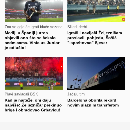
Zna se gdje će igrati iduće sezone
Slijedi derbi
Mediji u Španiji jutros
Igrači i navijači Željezničara
objavili ono što se čekalo
proslavili pobjedu, Šošić
sedmicama: Vinicius Junior
"ispoštovao" Sjever
je odlučio!
Plavi savladali BSK
Jačaju tim
Kad je najteže, oni daju
Barcelona oborila rekord
najviše: Željezničar prekinuo
novim ulaznim transferom
brige i obradovao Grbavicu!