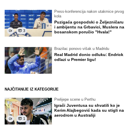
Press-konferencija nakon utakmice prvog
kola
Puzigaća gospodski o Željezničaru
i ambijentu na Grbavici, Muslera na
3
bosanskom poručio "Hvala!"
Brazilac ponovo višak u Madridu
Real Madrid donio odluku: Endrick
odlazi u Premier ligu!
NAJČITANIJE IZ KATEGORIJE
Prelijepe scene u Perthu
Igrači Juventusa su shvatili ko je
Kerim Alajbegović kada su stigli na
aerodrom u Australiji
1