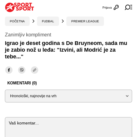
Prijava
Otvori profi
Ot
POČETNA
FUDBAL
PREMIER LEAGUE
Zanimljiv kompliment
Igrao je deset godina s De Bruyneom, sada mu
je zabio nož u leđa: "Izvini, ali Modrić je za
tebe..."
KOMENTARI (0)
Sortiraj
Komentar