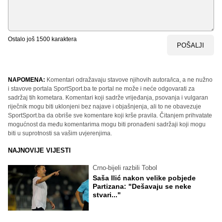
Ostalo još
1500
karaktera
POŠALJI
NAPOMENA:
Komentari odražavaju stavove njihovih autora/ica, a ne nužno
i stavove portala SportSport.ba te portal ne može i neće odgovarati za
sadržaj tih kometara. Komentari koji sadrže vrijeđanja, psovanja i vulgaran
riječnik mogu biti uklonjeni bez najave i objašnjenja, ali to ne obavezuje
SportSport.ba da obriše sve komentare koji krše pravila. Čitanjem prihvatate
mogućnost da među komentarima mogu biti pronađeni sadržaji koji mogu
biti u suprotnosti sa vašim uvjerenjima.
NAJNOVIJE VIJESTI
Crno-bijeli razbili Tobol
Saša Ilić nakon velike pobjede
Partizana: "Dešavaju se neke
stvari..."