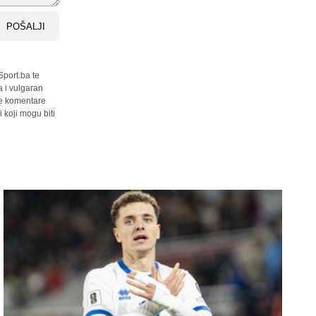
POŠALJI
Sport.ba te
a i vulgaran
sve komentare
 koji mogu biti