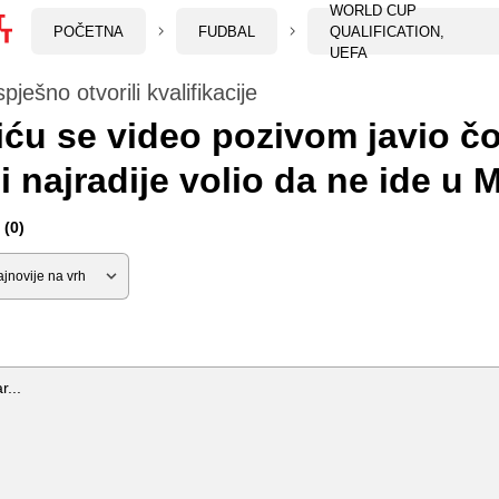
WORLD CUP
POČETNA
FUDBAL
QUALIFICATION,
UEFA
pješno otvorili kvalifikacije
ću se video pozivom javio č
bi najradije volio da ne ide u 
(0)