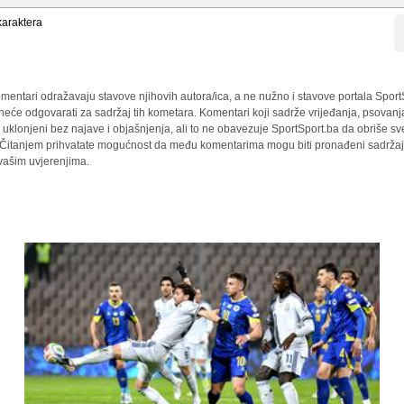
araktera
mentari odražavaju stavove njihovih autora/ica, a ne nužno i stavove portala Sport
 neće odgovarati za sadržaj tih kometara. Komentari koji sadrže vrijeđanja, psovanj
i uklonjeni bez najave i objašnjenja, ali to ne obavezuje SportSport.ba da obriše 
a. Čitanjem prihvatate mogućnost da među komentarima mogu biti pronađeni sadržaji
 vašim uvjerenjima.