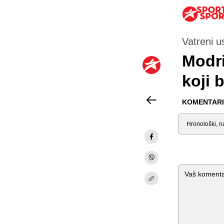
Vatreni us
Modri
koji 
KOMENTARI 
Sortiraj
Komentar