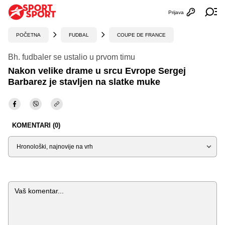
Prijava
Otvori profi
Ot
POČETNA
FUDBAL
COUPE DE FRANCE
Bh. fudbaler se ustalio u prvom timu
Nakon velike drame u srcu Evrope Sergej
Barbarez je stavljen na slatke muke
KOMENTARI (0)
Sortiraj
Komentar