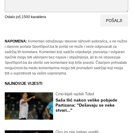
Ostalo još
1500
karaktera
POŠALJI
NAPOMENA:
Komentari odražavaju stavove njihovih autora/ica, a ne nužno
i stavove portala SportSport.ba te portal ne može i neće odgovarati za
sadržaj tih kometara. Komentari koji sadrže vrijeđanja, psovanja i vulgaran
riječnik mogu biti uklonjeni bez najave i objašnjenja, ali to ne obavezuje
SportSport.ba da obriše sve komentare koji krše pravila. Čitanjem prihvatate
mogućnost da među komentarima mogu biti pronađeni sadržaji koji mogu
biti u suprotnosti sa vašim uvjerenjima.
NAJNOVIJE VIJESTI
Crno-bijeli razbili Tobol
Saša Ilić nakon velike pobjede
Partizana: "Dešavaju se neke
stvari..."
Ovo im nije trebao uraditi