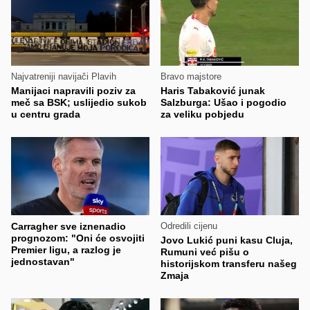
Najvatreniji navijači Plavih
Bravo majstore
Manijaci napravili poziv za
Haris Tabaković junak
meč sa BSK; uslijedio sukob
Salzburga: Ušao i pogodio
u centru grada
za veliku pobjedu
Carragher sve iznenadio
Odredili cijenu
prognozom: "Oni će osvojiti
Jovo Lukić puni kasu Cluja,
Premier ligu, a razlog je
Rumuni već pišu o
jednostavan"
historijskom transferu našeg
Zmaja