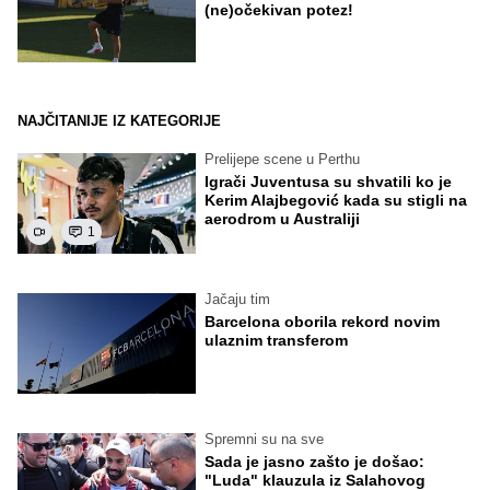
(ne)očekivan potez!
NAJČITANIJE IZ KATEGORIJE
Prelijepe scene u Perthu
Igrači Juventusa su shvatili ko je
Kerim Alajbegović kada su stigli na
aerodrom u Australiji
1
Jačaju tim
Barcelona oborila rekord novim
ulaznim transferom
Spremni su na sve
Sada je jasno zašto je došao:
"Luda" klauzula iz Salahovog