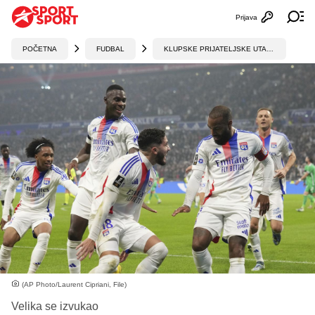
Prijava
Otvori profi
Ot
POČETNA
FUDBAL
KLUPSKE PRIJATELJSKE UTAKMICE
(AP Photo/Laurent Cipriani, File)
Velika se izvukao